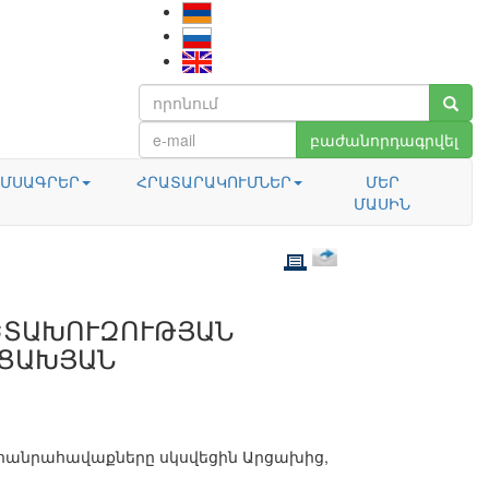
բաժանորդագրվել
ՄՍԱԳՐԵՐ
ՀՐԱՏԱՐԱԿՈՒՄՆԵՐ
ՄԵՐ
ՄԱՍԻՆ
ՀԵՏԱԽՈՒԶՈՒԹՅԱՆ
ՐՑԱԽՅԱՆ
ւ հանրահավաքները սկսվեցին Արցախից,