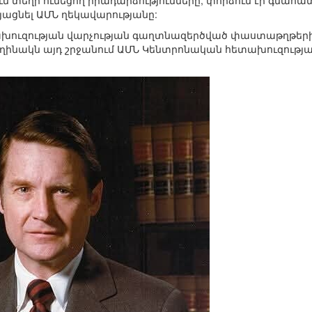
 տեղի ունեցող իրադարձությունները, փորձում էր գնահա
այացնել ԱՄՆ ղեկավարությանը:
ուզության վարչության գաղտնազերծված փաստաթղթերի մ
 հեղինակն այդ շրջանում ԱՄՆ Կենտրոնական հետախուզությա