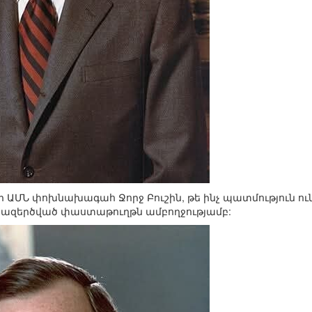
անի ԱՄՆ փոխնախագահ Ջորջ Բուշին, թե ինչ պատմություն ո
նազերծված փաստաթուղթն ամբողջությամբ: