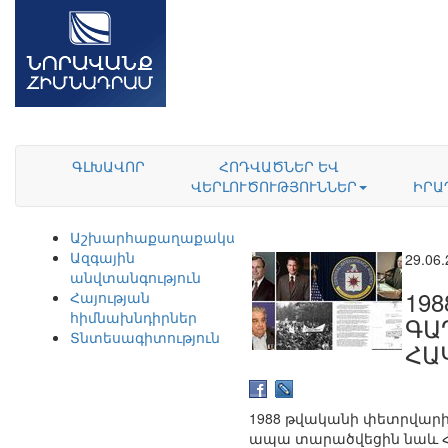
ԳԼԽԱՎՈՐ
ՀՈԴՎԱԾՆԵՐ ԵՎ
ՎԵՐԼՈՒԾՈՒԹՅՈՒՆՆԵՐ
ԻՐԱ
Աշխարհաքաղաքականություն
Ազգային
29.06
անվտանգություն
19
Հայության
հիմնախնդիրներ
ԳԱ
Տնտեսագիտություն
ՀԱ
1988 թվականի փետրվարի 
ապա տարածվեցին նաև 