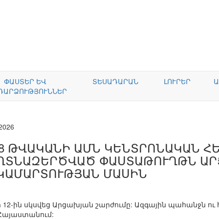
ՓԱՍՏԵՐ ԵՎ
ՏԵՍԱԴԱՐԱՆ
ԼՈՒՐԵՐ
Ա
ԴԱՐՁՈՒԹՅՈՒՆՆԵՐ
.2026
88 ԹՎԱԿԱՆԻ ԱՄՆ ԿԵՆՏՐՈՆԱԿԱՆ 
ՂՏՆԱԶԵՐԾՎԱԾ ՓԱՍՏԱԹՈՒՂԹՆ Ա
ԿԱՄԱՐՏՈՒԹՅԱՆ ՄԱՍԻՆ
12-ին սկսվեց Արցախյան շարժումը: Ազգային պահանջն ո
Հայաստանում: