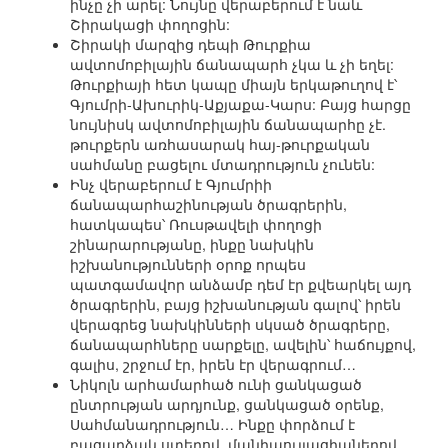
ինչը չի արել: Նույնը վերաբերում է նաև
Շիրակացի փողոցին:
Շիրակի մարզից դեպի Թուրքիա
ավտոմոբիլային ճանապարհ չկա և չի եղել:
Թուրքիայի հետ կապը միայն երկաթուղով է՝
Գյումրի-Ախուրիկ-Աքյաքա-Կարս: Բայց հարցը
նույնիսկ ավտոմոբիլային ճանապարհը չէ.
թուրքերն առհասարակ հայ-թուրքական
սահմանը բացելու մտադրություն չունեն:
Ինչ վերաբերում է Գյումրիի
ճանապարհաշինության ծրագրերին,
հատկապես՝ Ռուսթավելի փողոցի
շինարարությանը, ինքը նախկին
իշխանությունների օրոք որպես
պատգամավոր անձամբ դեմ էր քվեարկել այդ
ծրագրերին, բայց իշխանության գալով՝ իրեն
վերագրեց նախկինների սկսած ծրագրերը,
ճանապարհները սարքելը, ավելին՝ հաճույքով,
գալիս, շրջում էր, իրեն էր վերագրում…
Նիկոլն արհամարհած ունի ցանկացած
ընտրության արդյունք, ցանկացած օրենք,
Սահմանադրություն… Ինքը փորձում է
բացարձակ ստերով, մանիպուլյացիաներով,