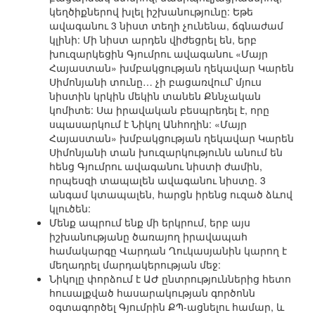
կեղծիքներով խլել իշխանությունը: Եթե
ավագանու 3 նիստ տեղի չունենա, ճգնաժամ
կլինի: Մի նիստ արդեն վիժեցրել են, երբ
խուզարկեցին Գյումրու ավագանու «Մայր
Հայաստան» խմբակցության ղեկավար Կարեն
Սիմոնյանի տունը… չի բացառվում՝ մյուս
նիստին կրկին մեկին տանեն Քննչական
կոմիտե: Սա իրավական բեսպրեդել է, որը
սպասարկում է Նիկոլ Անհողին: «Մայր
Հայաստան» խմբակցության ղեկավար Կարեն
Սիմոնյանի տան խուզարկությունն անում են
հենց Գյումրու ավագանու նիստի ժամին,
որպեսզի տապալեն ավագանու նիստը. 3
անգամ կտապալեն, հարցն իրենց ուզած ձևով
կլուծեն:
Մենք ապրում ենք մի երկրում, երբ այս
իշխանությանը ծառայող իրավապահ
համակարգը Վարդան Ղուկասյանին կարող է
մեղադրել մարդակերության մեջ:
Նիկոլը փորձում է ԱԺ ընտրություններից հետո
հուսալքված հասարակության գործոնն
օգտագործել Գյումրին ՔՊ-ացնելու համար, և