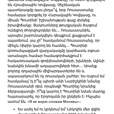
են Հյուսիսային Կովկասը, Չեչենական
պատերազմը դաս չեղա՞վ, երբ Ռուսաստանը
համարյա կորցրել էր Հարավային Կովկասը, ու
միայն Պուտինի՝ իշխանության գալը փրկեց
իրավիճակը: Յակուտները թուրքական ծագում
ունեցող ժողովուրդներ են… Ռուսաստանին,
այսպես շարունակվելու դեպքում, քայքայում է
սպառնում. սա չի՞ հասկանում Ռուսաստանը, որ
մինչև Սիբիր կարող են հասնել… Պուտինի
կոռումպացված վարչակազմը կարճատև օգուտ
ստանալու համար համագործակցում է
հակառուսական գոդնիսանովների, իլևների, Ալիևի
նախկին խնամի աղալարովների հետ… Սրանք
բոլորը դոլարային միլիարդատերեր են և
սպասարկում են ոչ ռուսական շահեր: Ես ուզում եմ
հասկանալ՝ էլ ի՞նչ պիտի անի Նարիշկինի նմանը
Ռուսաստանի դեմ, որպեսզի Պուտինը նրանից
ձերբազատվի: Ո՞նց կարող է Պուտինի նման մարդը
հայտարարել, որ Էրդողանն իր ընկերն է: Ինչպես
ասում են, «Я не верю словам Москвы»:
Ես ասել եմ ու կրկնում եմ՝ Նիկոլին մեր վզին