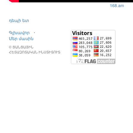
168.am
դեպի ետ
Գլխավոր
⋅
Մեր մասին
© ՑԱՆՑԱՅԻՆ
ՀԵՏԱԶՈՏԱԿԱՆ ԻՆՍՏԻՏՈՒՏ