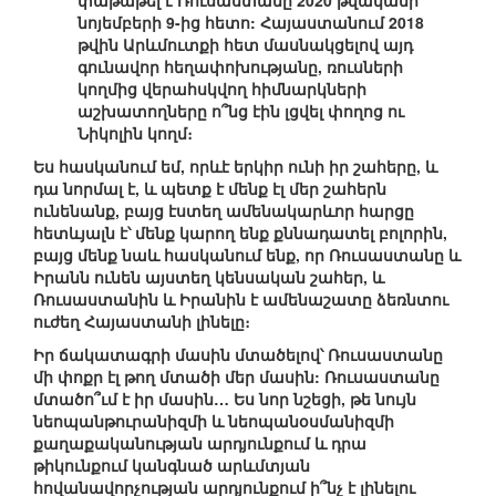
փաթաթել է Ռուսաստանը 2020 թվականի
նոյեմբերի 9-ից հետո: Հայաստանում 2018
թվին Արևմուտքի հետ մասնակցելով այդ
գունավոր հեղափոխությանը, ռուսների
կողմից վերահսկվող հիմնարկների
աշխատողները ո՞նց էին լցվել փողոց ու
Նիկոլին կողմ։
Ես հասկանում եմ, որևէ երկիր ունի իր շահերը, և
դա նորմալ է, և պետք է մենք էլ մեր շահերն
ունենանք, բայց էստեղ ամենակարևոր հարցը
հետևյալն է՝ մենք կարող ենք քննադատել բոլորին,
բայց մենք նաև հասկանում ենք, որ Ռուսաստանը և
Իրանն ունեն այստեղ կենսական շահեր, և
Ռուսաստանին և Իրանին է ամենաշատը ձեռնտու
ուժեղ Հայաստանի լինելը։
Իր ճակատագրի մասին մտածելով՝ Ռուսաստանը
մի փոքր էլ թող մտածի մեր մասին: Ռուսաստանը
մտածո՞ւմ է իր մասին… Ես նոր նշեցի, թե նույն
նեոպանթուրանիզմի և նեոպանօսմանիզմի
քաղաքականության արդյունքում և դրա
թիկունքում կանգնած արևմտյան
հովանավորչության արդյունքում ի՞նչ է լինելու