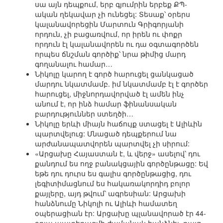
սա այն դեպքում, երբ գյումրին երբեք ՔՊ-
ական ղեկավար չի ունեցել: Տեսաք՝ օրերս
կալանավորեցին Մարտուն Գրիգորյանի
որդուն, չի բացառվում, որ իրեն ու փոքր
որդուն էլ կալանավորեն ու դա օգտագործեն
որպես ճնշման գործիք՝ նրա թիմից մարդ
գողանալու համար…
Նիկոլը կարող է գործ հարուցել ցանկացած
մարդու նկատմամբ. իմ նկատմամբ էլ է գործեր
հարուցել, միջնորդավորված էլ ամեն ինչ
անում է, որ ինձ համար ֆինանսական
բարդություններ ստեղծի…
Նիկոլը երևի միայն հաճույք ստացել է Ալիևին
պարտվելուց: Մնացած դեպքերում նա
արժանապատվորեն պարտվել չի սիրում:
«Արցախը Հայաստան է, և վերջ» ասելով՝ դու
քանդում ես ողջ բանակցային գործընթացը: Եվ
եթե դու դուրս ես գալիս գործընթացից, դու
լեգիտիմացնում ես հակառակորդիդ բոլոր
քայլերը, այդ թվում՝ ագրեսիան: Արցախի
հանձնումը Նիկոլի ու Ալիևի համատեղ
օպերացիան էր: Արցախը պլանավորած էր 44-