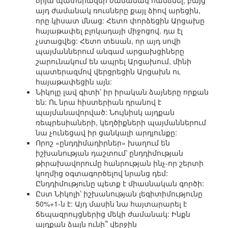
օրյա պատերազմի ժամանակ հանձնել, բայց
այդ ժամանակ ռուսները քայլ ձիով արեցին,
որը կիսատ մնաց: Հետո փորձեցին Արցախը
հայաթափել բլոկադայի միջոցով. դա էլ
չստացվեց: Հետո տեսան, որ այդ սովի
պայմաններում անգամ արցախցիները
շարունակում են ապրել Արցախում, մինի
պատերազմով վերցրեցին Արցախն ու
հայաթափեցին այն:
Նիկոլը լավ գիտի՝ իր իրական ձայները որքան
են: Ու նրա հիստերիան դրանով է
պայմանավորված: Նույնիսկ այդքան
ռեպրեսիաների, կեղծիքների պայմաններում
նա չունեցավ իր ցանկալի արդյունքը:
Որոշ «ընդդիմադիրներ» խաղում են
իշխանության դաշտում՝ ընդդիմության
թիրախավորումը հանրության ինչ-որ շերտի
կողմից օգտագործելով նրանց դեմ:
Ընդդիմությունը պետք է միասնական գործի:
Ըստ Նիկոլի՝ իշխանության լեգիտիմությունը
50%+1-ն է: Այդ մասին նա հայտարարել է
ճեպազրույցներից մեկի ժամանակ: Ինքն
այդքան ձայն ունի՞ վերջին