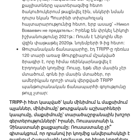
քայլիստները պատերազմից հետո
ծակուծուկերում թաքնվել էին, սնկերի նման
դուրս եկան Պուտինի տխրահռչակ
հայտարարությունից հետո, երբ ասաց՝ «Никол
Воваевич не предатель»: Իրենք են փրկել Նիկոլի
իշխանությունը 2021թ.: Ռուսն է Նիկոլին մեր
վզին փաթաթել 2020թ. նոյեմբերի 9-ից հետո:
Թուրանական ճանապարհը, էդ TRIPP-ը դեռևս
120 տարի առաջ Թուրքիայում մշակված
ծրագիր է, որը հիմա ռեինկարնացվել է
Էրդողանի կողմից: Ռուսը, եթե մեր մասին չէր
մտածում, գոնե իր մասին մտածեր, որ
ամերիկյան դրոշի տակ վերցված TRIPP
պանթուրանական ճանապարհի գոյությունը
թույլ չտար:
TRIPP-ի հետ կապված՝ կան մինիմում և մաքսիմում
պլաններ, մինիմումը՝ թուրքական աշխարհների
կապումը, մաքսիմումը՝ տարածաշրջանային խոշոր
գերտերությունների՝ Իրանի, Ռուսաստանի և
Չինաստանի քայքայումը: Ռուսաստանը չի՞
գիտակցում, որ դրանով իր կողմից անվերահսկելի է
դառնում Հարավային Կովկասը, որ հետո կորցնելու