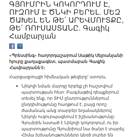
ԳՅՈՒՄՐԻՆ ԿՈԿՈՐԴՈՒՄ Է,
ՈՒԶՈՒՄ Է ԾՆԿԻ ԲԵՐԵԼ. ՄԵԶ
ԾԱԽԵԼ ԵՆ ԹԵ՛ ԱՐԵՎՄՈՒՏՔԸ,
ԹԵ՛ ՌՈՒՍԱՍՏԱՆԸ. Գագիկ
Համբարյան
«Պրեսսինգ» հաղորդաշարում Սաթիկ Սեյրանյանի
հյուրը քաղաքագետ, պատմաբան
Գագիկ
Համբարյանն
է։
Հարցազրույցի հիմնական թեզերը՝ ստորև.
Նիկոլի նման մարդը երբեք չի հաշտվում
պարտության հետ: Բազմաթիվ դեպքերում
տեսել ենք, որ ՏԻՄ ընտրություններում
ընդդիմությունը հաղթում է, բայց որոշ
ժամանակ անց տարբեր եղանակներով
Նիկոլն ուզուրպացնում է իշխանությունը:
Գյումրին նստած է Նիկոլի կոկորդում, ու իր
պարտությունը Գյումրիում նա ծանր է տարել:
Հիմա իշխանությունները կեղծ լուրեր են