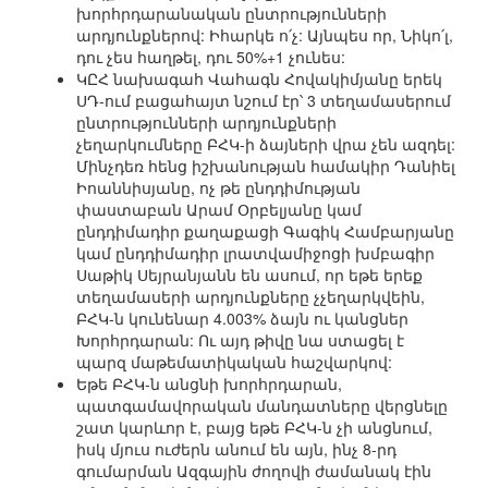
խորհրդարանական ընտրությունների
արդյունքներով: Իհարկե ո՛չ: Այնպես որ, Նիկո՛լ,
դու չես հաղթել, դու 50%+1 չունես:
ԿԸՀ նախագահ Վահագն Հովակիմյանը երեկ
ՍԴ-ում բացահայտ նշում էր՝ 3 տեղամասերում
ընտրությունների արդյունքների
չեղարկումները ԲՀԿ-ի ձայների վրա չեն ազդել:
Մինչդեռ հենց իշխանության համակիր Դանիել
Իոաննիսյանը, ոչ թե ընդդիմության
փաստաբան Արամ Օրբելյանը կամ
ընդդիմադիր քաղաքացի Գագիկ Համբարյանը
կամ ընդդիմադիր լրատվամիջոցի խմբագիր
Սաթիկ Սեյրանյանն են ասում, որ եթե երեք
տեղամասերի արդյունքները չչեղարկվեին,
ԲՀԿ-ն կունենար 4.003% ձայն ու կանցներ
Խորհրդարան: Ու այդ թիվը նա ստացել է
պարզ մաթեմատիկական հաշվարկով:
Եթե ԲՀԿ-ն անցնի խորհրդարան,
պատգամավորական մանդատները վերցնելը
շատ կարևոր է, բայց եթե ԲՀԿ-ն չի անցնում,
իսկ մյուս ուժերն անում են այն, ինչ 8-րդ
գումարման Ազգային ժողովի ժամանակ էին