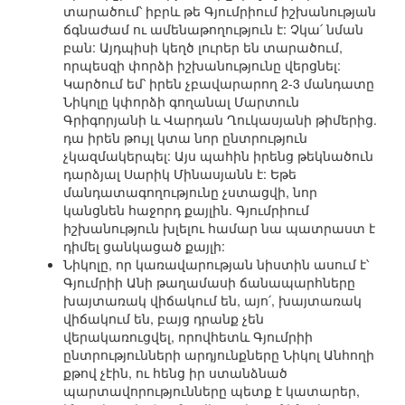
տարածում՝ իբրև թե Գյումրիում իշխանության
ճգնաժամ ու ամենաթողություն է: Չկա՛ նման
բան: Այդպիսի կեղծ լուրեր են տարածում,
որպեսզի փորձի իշխանությունը վերցնել:
Կարծում եմ՝ իրեն չբավարարող 2-3 մանդատը
Նիկոլը կփորձի գողանալ Մարտուն
Գրիգորյանի և Վարդան Ղուկասյանի թիմերից.
դա իրեն թույլ կտա նոր ընտրություն
չկազմակերպել: Այս պահին իրենց թեկնածուն
դարձյալ Սարիկ Մինասյանն է: Եթե
մանդատագողությունը չստացվի, նոր
կանցնեն հաջորդ քայլին. Գյումրիում
իշխանություն խլելու համար նա պատրաստ է
դիմել ցանկացած քայլի:
Նիկոլը, որ կառավարության նիստին ասում է՝
Գյումրիի Անի թաղամասի ճանապարհները
խայտառակ վիճակում են, այո՛, խայտառակ
վիճակում են, բայց դրանք չեն
վերակառուցվել, որովհետև Գյումրիի
ընտրությունների արդյունքները Նիկոլ Անհողի
քթով չէին, ու հենց իր ստանձնած
պարտավորությունները պետք է կատարեր,