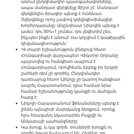
անում ընդդիմադիր պատգամավորները,
ապա մանդատ վերցնելը ճիշտ չէ: Մանդատ
վերցնելիս ծրագիր պետք է ունենաս:
Չվերցնելը որոշ չափով կդելիգիտիմացնի
Խորհրդարանը: Անընդհատ Նիկոլին պետք է
ասես՝ դու 50%+1 չունես, դու լեգիտիմ չես,
ինչպես ինքն է անում: Սա կոչվում է կաթիլային
դիվանագիտություն:
16 տարի իշխանություն լինելուց հետո
Հունգարիայի վարչապետ Վիկտոր Օրբանը
պարտվեց ու հանգիստ ապրում է
Հունգարիայում, որովհետև երբեք իր երկրի
շահերի դեմ չի գործել: Ընդդիմադիր
դառնալուց հետո Նիկոլը չի կարող հանգիստ
ապրել Հայաստանում, դրա համար նրա
համար իշխանությունը կյանքի ու մահվան
հարց է:
Նիկոլի Հայաստանում ֆինանսները պետք է
լինեն այնպիսի մարդկանց ձեռքում, որոնք
հլու-հնազանդ կկատարեն Բաքվի ու
Անկարայի պահանջները:
Կա խոսք, և կա գործ. ռուսների խոսքն ու
գործն իրար հակասում են: Հիշենք, որ