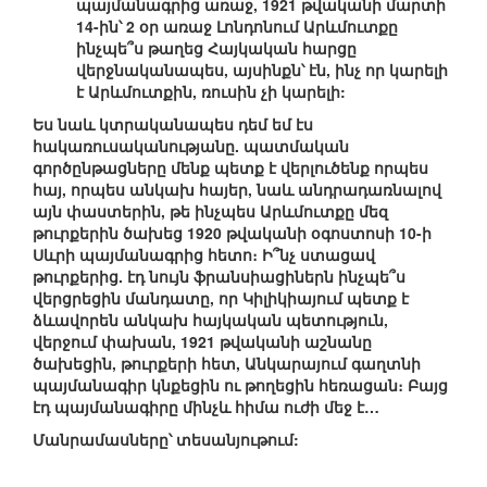
պայմանագրից առաջ, 1921 թվականի մարտի
14-ին՝ 2 օր առաջ Լոնդոնում Արևմուտքը
ինչպե՞ս թաղեց Հայկական հարցը
վերջնականապես, այսինքն՝ էն, ինչ որ կարելի
է Արևմուտքին, ռուսին չի կարելի:
Ես նաև կտրականապես դեմ եմ էս
հակառուսականությանը. պատմական
գործընթացները մենք պետք է վերլուծենք որպես
հայ, որպես անկախ հայեր, նաև անդրադառնալով
այն փաստերին, թե ինչպես Արևմուտքը մեզ
թուրքերին ծախեց 1920 թվականի օգոստոսի 10-ի
Սևրի պայմանագրից հետո։ Ի՞նչ ստացավ
թուրքերից. էդ նույն ֆրանսիացիներն ինչպե՞ս
վերցրեցին մանդատը, որ Կիլիկիայում պետք է
ձևավորեն անկախ հայկական պետություն,
վերջում փախան, 1921 թվականի աշնանը
ծախեցին, թուրքերի հետ, Անկարայում գաղտնի
պայմանագիր կնքեցին ու թողեցին հեռացան։ Բայց
էդ պայմանագիրը մինչև հիմա ուժի մեջ է…
Մանրամասները՝ տեսանյութում: