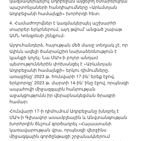
կազմակերպելով Ադրբեջան այցելող օտարերկրյա
պաշտոնյաների հանդիպումները «Արևմտյան
Ադրբեջանի համայնքի» խորհրդի հետ։
4. Համաժողովներ է կազմակերպել աշխարհի
տարբեր երկրներում, այդ թվում՝ անցած շաբաթ
ԱՄՆ Կոնգրեսի շենքում։
Այդուհանդերձ, հայության մեծ մասը տեղյակ չէ, որ
Ալիևն ավելի ծանրակշիռ նախաձեռնություն է
կյանքի կոչել։ Նա ՄԱԿ-ի բոլոր անդամ
պետություններին փոխանցել է «Արևմտյան
Ադրբեջանի համայնքի» երկու դիմումները․
առաջինը՝ 2023 թ․ հունվարի 17-ին՝ երեք էջով,
երկրորդը՝ 2023 թ․ մարտի 14-ին՝ ինը էջով, որպեսզի
ապահովի միջազգային հանրության
աջակցությունն իր վերաբնակեցման ծրագրի
համար։
Հունվարի 17-ի դիմումում Ադրբեջանը խնդրել է
ՄԱԿ-ի Գլխավոր ասամբլեային և Անվտանգության
խորհրդին ճնշում գործադրել «Հայաստանի
կառավարության վրա, որպեսզի վերջինս
միջազգային գործընթացի շրջանակներում