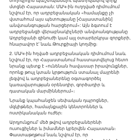
ժողովրդին պաշտպանելու պատրվակով զորք
մտցնի Հայաստան: ՄԱԿ-ին ուղղված դիմումում
նշվում էր, որ ադրբեջանական «համայնքը չի
վստահում այս պետությանը [Հայաստանին]
անվտանգության հարցերում»: Այն ձգտում է
ադրբեջանցի վերաբնակիչների անվտանգությանը
Ադրբեջանի զինուժի կամ այլ օտարերկրյա զորքերի,
հնարավոր է՝ նաև Թուրքիայի կողմից։
2. ՄԱԿ-ին հղված ադրբեջանական դիմումում նաև
նշվում էր, որ Հայաստանում հաստատվելուց հետո
նրանք պետք է «ունենան հավասար իրավունքներ,
որոնք թույլ կտան կրթություն ստանալ մայրենի
լեզվով և ադրբեջաներենը օգտագործել
կառավարության օրենսդիր, գործադիր և
դատական մարմիններում»։
Նրանք կպահանջեն սեփական դպրոցներ,
մզկիթներ, համայնքային կենտրոններ և
ոստիկանական ուժեր։
Արդյունքում՝ մեծ թվով ադրբեջաներենի
ուսուցիչներ և իմամներ կբերվեն Հայաստան։
Փաստաթղթում նաև նշվում էր, որ