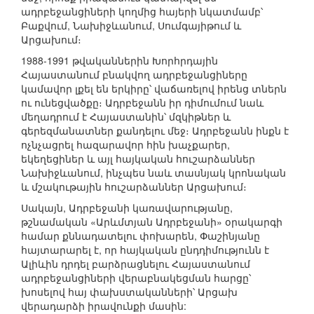
ադրբեջանցիների կողմից հայերի նկատմամբ՝
Բաքվում, Նախիջևանում, Սումգայիթում և
Արցախում։
1988-1991 թվականներին Խորհրդային
Հայաստանում բնակվող ադրբեջանցիները
կամավոր լքել են երկիրը՝ վաճառելով իրենց տներն
ու ունեցվածքը։ Ադրբեջանն իր դիմումում նաև
մեղադրում է Հայաստանին՝ մզկիթներ և
գերեզմանատներ քանդելու մեջ։ Ադրբեջանն ինքն է
ոչնչացրել հազարավոր հին խաչքարեր,
եկեղեցիներ և այլ հայկական հուշարձաններ
Նախիջևանում, ինչպես նաև տասնյակ կրոնական
և մշակութային հուշարձաններ Արցախում։
Սակայն, Ադրբեջանի կառավարությանը,
թշնամական «Արևմտյան Ադրբեջանի» օրակարգի
համար քննադատելու փոխարեն, Փաշինյանը
հայտարարել է, որ հայկական ընդդիմությունն է
Ալիևին դրդել բարձրացնելու Հայաստանում
ադրբեջանցիների վերաբնակեցման հարցը՝
խոսելով հայ փախստականների՝ Արցախ
վերադարձի իրավունքի մասին: