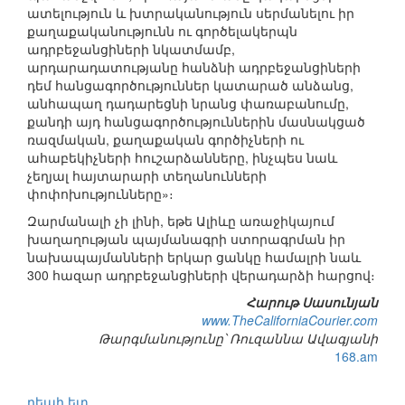
ատելություն և խտրականություն սերմանելու իր
քաղաքականությունն ու գործելակերպն
ադրբեջանցիների նկատմամբ,
արդարադատությանը հանձնի ադրբեջանցիների
դեմ հանցագործություններ կատարած անձանց,
անհապաղ դադարեցնի նրանց փառաբանումը,
քանդի այդ հանցագործություններին մասնակցած
ռազմական, քաղաքական գործիչների ու
ահաբեկիչների հուշարձանները, ինչպես նաև
չեղյալ հայտարարի տեղանունների
փոփոխությունները»։
Զարմանալի չի լինի, եթե Ալիևը առաջիկայում
խաղաղության պայմանագրի ստորագրման իր
նախապայմանների երկար ցանկը համալրի նաև
300 հազար ադրբեջանցիների վերադարձի հարցով։
Հարութ Սասունյան
www.TheCaliforniaCourier.com
Թարգմանությունը՝ Ռուզաննա Ավագյանի
168.am
դեպի ետ