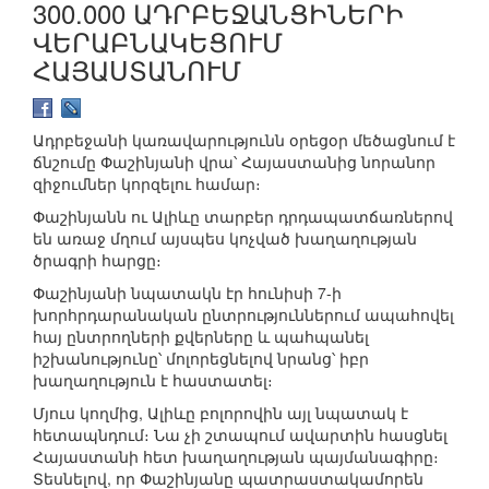
300.000 ԱԴՐԲԵՋԱՆՑԻՆԵՐԻ
ՎԵՐԱԲՆԱԿԵՑՈՒՄ
ՀԱՅԱՍՏԱՆՈՒՄ
Ադրբեջանի կառավարությունն օրեցօր մեծացնում է
ճնշումը Փաշինյանի վրա՝ Հայաստանից նորանոր
զիջումներ կորզելու համար։
Փաշինյանն ու Ալիևը տարբեր դրդապատճառներով
են առաջ մղում այսպես կոչված խաղաղության
ծրագրի հարցը։
Փաշինյանի նպատակն էր հունիսի 7-ի
խորհրդարանական ընտրություններում ապահովել
հայ ընտրողների քվերները և պահպանել
իշխանությունը՝ մոլորեցնելով նրանց՝ իբր
խաղաղություն է հաստատել։
Մյուս կողմից, Ալիևը բոլորովին այլ նպատակ է
հետապնդում։ Նա չի շտապում ավարտին հասցնել
Հայաստանի հետ խաղաղության պայմանագիրը։
Տեսնելով, որ Փաշինյանը պատրաստակամորեն