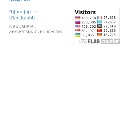
Գլխավոր
⋅
Մեր մասին
© ՑԱՆՑԱՅԻՆ
ՀԵՏԱԶՈՏԱԿԱՆ ԻՆՍՏԻՏՈՒՏ