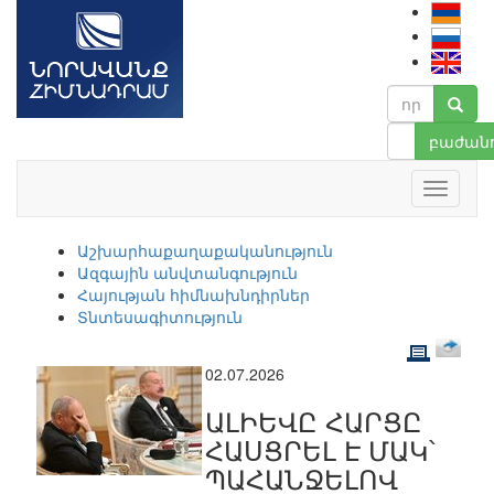
բաժանո
Աշխարհաքաղաքականություն
Ազգային անվտանգություն
Հայության հիմնախնդիրներ
Տնտեսագիտություն
02.07.2026
ԱԼԻԵՎԸ ՀԱՐՑԸ
ՀԱՍՑՐԵԼ Է ՄԱԿ՝
ՊԱՀԱՆՋԵԼՈՎ