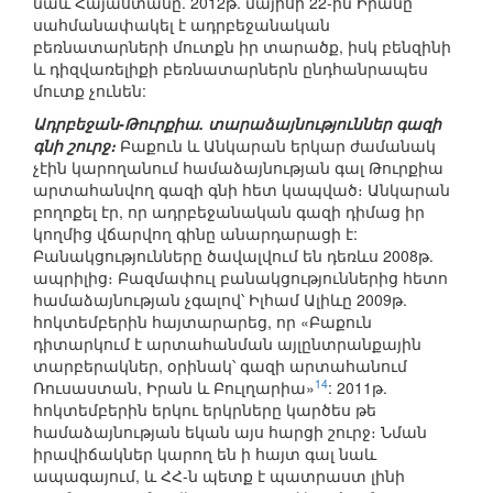
նաև Հայաստանը. 2012թ. մայիսի 22-ին Իրանը
սահմանափակել է ադրբեջանական
բեռնատարների մուտքն իր տարածք, իսկ բենզինի
և դիզվառելիքի բեռնատարներն ընդհանրապես
մուտք չունեն:
Ադրբեջան-Թուրքիա. տարաձայնություններ գազի
գնի շուրջ։
Բաքուն և Անկարան երկար ժամանակ
չէին կարողանում համաձայնության գալ Թուրքիա
արտահանվող գազի գնի հետ կապված։ Անկարան
բողոքել էր, որ ադրբեջանական գազի դիմաց իր
կողմից վճարվող գինը անարդարացի է:
Բանակցությունները ծավալվում են դեռևս 2008թ.
ապրիլից։ Բազմափուլ բանակցություններից հետո
համաձայնության չգալով՝ Իլհամ Ալիևը 2009թ.
հոկտեմբերին հայտարարեց, որ «Բաքուն
դիտարկում է արտահանման այլընտրանքային
տարբերակներ, օրինակ՝ գազի արտահանում
14
Ռուսաստան, Իրան և Բուլղարիա»
: 2011թ.
հոկտեմբերին երկու երկրները կարծես թե
համաձայնության եկան այս հարցի շուրջ։ Նման
իրավիճակներ կարող են ի հայտ գալ նաև
ապագայում, և ՀՀ-ն պետք է պատրաստ լինի