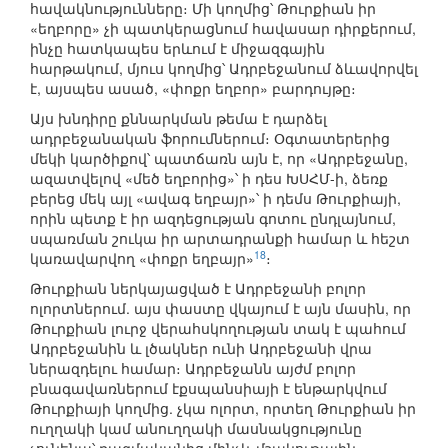
հավակնությունները։ Մի կողմից՝ Թուրքիան իր
«եղբորը» չի պատկերացնում հավասար դիրքերում,
ինչը հատկապես երևում է միջազգային
հարթակում, մյուս կողմից՝ Ադրբեջանում ձևավորվել
է, այսպես ասած, «փոքր եղբոր» բարդույթը։
Այս խնդիրը քննարկման թեմա է դարձել
ադրբեջանական ֆորումներում։ Օգտատերերից
մեկի կարծիքով՝ պատճառն այն է, որ «Ադրբեջանը,
ազատվելով «մեծ եղբորից»՝ ի դես ԽՍՀՄ-ի, ձեռք
բերեց մեկ այլ «ավագ եղբայր»՝ ի դեմս Թուրքիայի,
որին պետք է իր ազդեցության գոտու ընդլայնում,
սպառման շուկա իր արտադրանքի համար և հեշտ
18
կառավարվող «փոքր եղբայր»
։
Թուրքիան ներկայացված է Ադրբեջանի բոլոր
ոլորտներում. այս փաստը վկայում է այն մասին, որ
Թուրքիան լուրջ վերահսկողության տակ է պահում
Ադրբեջանին և լծակներ ունի Ադրբեջանի վրա
ներազդելու համար։ Ադրբեջանն այժմ բոլոր
բնագավառներում էքսպանսիայի է ենթարկվում
Թուրքիայի կողմից. չկա ոլորտ, որտեղ Թուրքիան իր
ուղղակի կամ անուղղակի մասնակցությունը