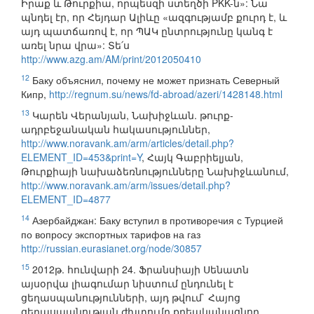
Իրաք և Թուրքիա, որպեսզի ստեղծի PKK-ն»: Նա
պնդել էր, որ Հեյդար Ալիևը «ազգությամբ քուրդ է, և
այդ պատճառով է, որ ՊԱԿ ընտրությունը կանգ է
առել նրա վրա»: Տե՛ս
http://www.azg.am/AM/print/2012050410
12
Баку объяснил, почему не может признать Северный
Кипр,
http://regnum.su/news/fd-abroad/azeri/1428148.html
13
Կարեն Վերանյան, Նախիջևան. թուրք-
ադրբեջանական հակասություններ,
http://www.noravank.am/arm/articles/detail.php?
ELEMENT_ID=453&print=Y
, Հայկ Գաբրիելյան,
Թուրքիայի նախաձեռնությունները Նախիջևանում,
http://www.noravank.am/arm/issues/detail.php?
ELEMENT_ID=4877
14
Азербайджан: Баку вступил в противоречия с Турцией
по вопросу экспортных тарифов на газ
http://russian.eurasianet.org/node/30857
15
2012թ. հունվարի 24. Ֆրանսիայի Սենատն
այսօրվա լիագումար նիստում ընդունել է
ցեղասպանությունների, այդ թվում` Հայոց
ցեղասպանության ժխտումը քրեականացնող