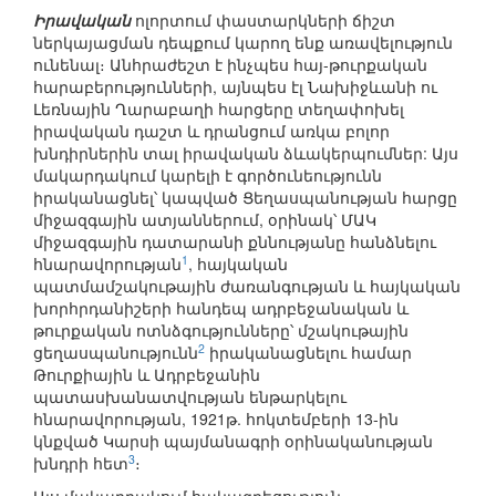
Իրավական
ոլորտում փաստարկների ճիշտ
ներկայացման դեպքում կարող ենք առավելություն
ունենալ։ Անհրաժեշտ է ինչպես հայ-թուրքական
հարաբերությունների, այնպես էլ Նախիջևանի ու
Լեռնային Ղարաբաղի հարցերը տեղափոխել
իրավական դաշտ և դրանցում առկա բոլոր
խնդիրներին տալ իրավական ձևակերպումներ: Այս
մակարդակում կարելի է գործունեությունն
իրականացնել՝ կապված Ցեղասպանության հարցը
միջազգային ատյաններում, օրինակ՝ ՄԱԿ
միջազգային դատարանի քննությանը հանձնելու
1
հնարավորության
, հայկական
պատմամշակութային ժառանգության և հայկական
խորհրդանիշերի հանդեպ ադրբեջանական և
թուրքական ոտնձգությունները՝ մշակութային
2
ցեղասպանությունն
իրականացնելու համար
Թուրքիային և Ադրբեջանին
պատասխանատվության ենթարկելու
հնարավորության, 1921թ. հոկտեմբերի 13-ին
կնքված Կարսի պայմանագրի օրինականության
3
խնդրի հետ
։