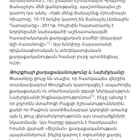
արդարանում է, որ, չնայած Հյուսիսային Կիպրոսը
ճանաչելու մեծ ցանկությանը, պաշտոնապես չի
կարող դա անել։ «Եթե մենք ճանաչենք Հյուսիսայն
Կիպրոսը, 10-15 երկիր կարող են ճանաչել Լեռնային
Ղարաբաղը», 2011թ. հուլիսին հայտարարել է
Ադրբեջանի նախագահի աշխատակազմի
հասարակական-քաղաքական բաժնի ղեկավար
12
Ալի Հասանովը»
։ Այս խնդիրը Հայաստանի
դիվանագիտական և տեղեկատվական
քաղաքականության համար լուրջ պոտենցիալ
ունի։
Թուրքիայի քաղաքականությունը և Նախիջևանը:
Փաստերը ցույց են տալիս, որ հատկապես վերջին
տասնամյակում Թուրքիան կարողացել է ապահովել
քաղաքական ու տնտեսական զգալի ներկայություն
13
Նախիջևանի ինքնավարությունում
, ինչը պետք է
որ լրջորեն մտահոգի Բաքվի իշխանություններին,
քանի որ Բաքուն աստիճանաբար կկորցնի առանց
այն էլ թույլ վերաhսկողությունն այս տարածքների
նկատմամբ։ Այս հարցը զգայուն է հատկապես
Իրանի վարած «ճնշման» քաղաքականության
պայմաններում, ինչից կարող է օգուտներ քաղել