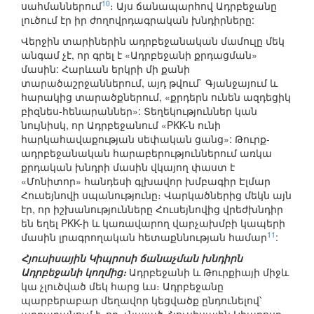
10
սահմաններում
։ Այս ճանապարհով Ադրբեջանը
լուծում էր իր ժողովրդագրական խնդիրները:
Վերջին տարիներին ադրբեջանական մամուլը մեկ
անգամ չէ, որ գրել է «Ադրբեջանի քրդացման»
մասին: Հարևան երկրի մի քանի
տարածաշրջաններում, այդ թվում` Գյանջայում և
հարակից տարածքներում, «քրդերն ունեն ազդեցիկ
բիզնես-հենարաններ»: Տեղեկություններ կան
նույնիսկ, որ Ադրբեջանում «PKK-ն ունի
հարկահավաքության սեփական ցանց»: Թուրք-
ադրբեջանական հարաբերություններում առկա
քրդական խնդրի մասին վկայող փաստ է
«Մոնիտոր» հանդեսի գլխավոր խմբագիր Էլմար
Հուսեյնովի սպանությունը։ Վարկածներից մեկն այն
էր, որ իշխանությունները Հուսեյնովից վրեժխնդիր
են եղել PKK-ի և կառավարող վարչախմբի կապերի
11
մասին լրագրողական հետաքննության համար
:
Հյուսիսային Կիպրոսի ճանաչման խնդիրն
Ադրբեջանի կողմից։
Ադրբեջանի և Թուրքիայի միջև
կա չլուծված մեկ հարց ևս։ Ադրբեջանը
պարբերաբար մեղավոր կեցվածք ընդունելով՝