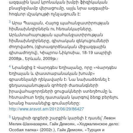
ազգային կամ կրոնական խմբի ֆիզիկական
բնաջնջմամբ վերացումը, այլև նրա ազգային-
հոգևոր մշակույթի ոչնչացումն է:
3
Արա Պապյան, Հայոց պահանջատիրության
հիմնախնդիրներն ու հեռանկարները,
Արևմտահայության պահանջատիրության
հիմնախնդիրները, գիտական զեկուցումների
ժողովածու (գիտագործնական միջազգային
գիտաժողով), Կիպրոս-Նիկոսիա, 18-19 ապրիլի
2008թ., Երևան, 2009թ.։
4
Նրանցից է Վարդգես Եղիայանը, որը «Վարդգես
Եղիայան և փաստաբանական խումբ»
գրասենյակի ղեկավարն է։ Նա նախաձեռնել է
ցեղասպանության զոհերի ժառանգների
իրավահաջորդների ցուցակների ստեղծումը և
հետամուտ եղել դատական կարգով ձեռք բերելու
նրանց հասանելիք գումարները:
http://www.aravot.am/2012/06/29/86427
5
Այդպիսի գրքերի շարքին կարելի է դասել՝ Левон
Мелик-Шахназарян, Гайк Демоян, «Ходжалинское дело:
Особая папка» (2002г.), Гайк Демоян, «Турция и