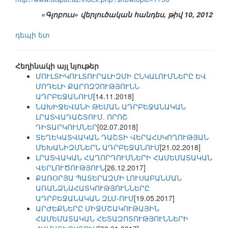
«Գլոբուս» վերլուծական հանդես, թիվ 10, 2012
դեպի ետ
Հեղինակի այլ նյութեր
ՄՈՒԼՏԻԿՈՒԼՏՈՒՐԱԼԻԶՄԻ ԸՆԿԱԼՈՒՄՆԵՐԸ ԵՎ
ՄՈԴԵԼԻ ՔԱՐՈԶՉՈՒԹՅՈՒՆՆ
ԱԴՐԲԵՋԱՆՈՒՄ
[14.11.2018]
ՆԱԽԻՋԵՎԱՆԻ ԹԵՄԱՆ ԱԴՐԲԵՋԱՆԱԿԱՆ
ԼՐԱՏՎԱԴԱՇՏՈՒՄ. ՈՐՈՇ
ԴԻՏԱՐԿՈՒՄՆԵՐ
[02.07.2018]
ՏԵՂԵԿԱՏՎԱԿԱՆ ԴԱՇՏԻ ՎԵՐԱՀՍԿՈՂՈՒԹՅԱՆ
ՄԵԽԱՆԻԶՄՆԵՐՆ ԱԴՐԲԵՋԱՆՈՒՄ
[21.02.2018]
ԼՐԱՏՎԱԿԱՆ ՀԱՂՈՐԴՈՒՄՆԵՐԻ ՀԱՄԵՄԱՏԱԿԱՆ
ՎԵՐԼՈՒԾՈՒԹՅՈՒՆ
[26.12.2017]
ՔԱՌՕՐՅԱ ՊԱՏԵՐԱԶՄԻ ԼՈՒՍԱԲԱՆՄԱՆ
ԱՌԱՆՁՆԱՀԱՏԿՈՒԹՅՈՒՆՆԵՐԸ
ԱԴՐԲԵՋԱՆԱԿԱՆ ԶԼՄ-ՈՒՄ
[19.05.2017]
ԱՐԺԵՔՆԵՐԸ ՄԻՋՄՇԱԿՈՒԹԱՅԻՆ
ՀԱՄԵՄԱՏԱԿԱՆ ՀԵՏԱԶՈՏՈՒԹՅՈՒՆՆԵՐԻ