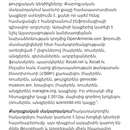
թուրքական կեղծիքները։ Քարոզչական
մակարդակում կարևոր քայլը համապատասխան
կայքերի ստեղծումն է, քանի որ այժմ հենց
համացանցն է հանդիսանում ինֆորմացիայի
գլխավոր աղբյուրը։ Այդպիսի կայքերից կարելի է
նշել Այլատյացության կանխարգելման
նախաձեռնության կողմից OpenArmenia.com ֆորումի
մասնակիցների հետ համագործակցությամբ
ստեղծված 7 լեզուներով (հայերեն, ռուսերեն,
անգլերեն, գերմաներեն, ադրբեջաներեն,
ֆրանսերեն, պարսկերեն) Xocali.net և Xocali.tv,
ինչպես նաև Հայոց ցեղասպանության թանգարան-
ինստիտուտի (ՀՑԹԻ) քառալեզու (հայերեն,
ռուսերեն, անգլերեն, թուրքերեն) genocide-
museum.am, եռալեզու (հայերեն, ռուսերեն,
անգլերեն) maragha.org, կայքերը։ Իր տեսակի մեջ
հետաքրքիր կայք է 2012թ. մայիսից գործող երկլեզու
7
(ռուսերեն, անգլերեն) azerichild.info կայքը
:
Քաղաքական մակարդակում
հակառակորդին
հակազդելու համար կարևոր է նրա խոցելի կետերի
հայտնաբերումը. այս դեպքում այդպիսին կարող են
լինել Թուրքիայի և Ադրբեջանի միջև հնարավոր