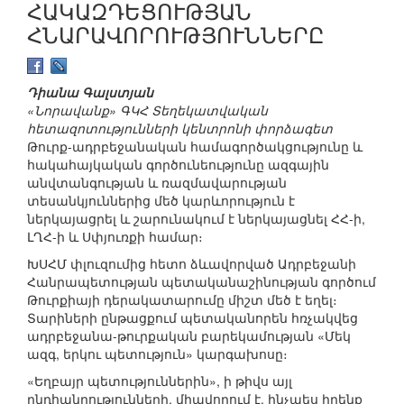
ՀԱԿԱԶԴԵՑՈՒԹՅԱՆ
ՀՆԱՐԱՎՈՐՈՒԹՅՈՒՆՆԵՐԸ
Դիանա Գալստյան
«Նորավանք» ԳԿՀ Տեղեկատվական
հետազոտությունների կենտրոնի փորձագետ
Թուրք-ադրբեջանական համագործակցությունը և
հակահայկական գործունեությունը ազգային
անվտանգության և ռազմավարության
տեսանկյուններից մեծ կարևորություն է
ներկայացրել և շարունակում է ներկայացնել ՀՀ-ի,
ԼՂՀ-ի և Սփյուռքի համար։
ԽՍՀՄ փլուզումից հետո ձևավորված Ադրբեջանի
Հանրապետության պետականաշինության գործում
Թուրքիայի դերակատարումը միշտ մեծ է եղել։
Տարիների ընթացքում պետականորեն հռչակվեց
ադրբեջանա-թուրքական բարեկամության «Մեկ
ազգ, երկու պետություն» կարգախոսը։
«Եղբայր պետություններին», ի թիվս այլ
ընդհանրությունների, միավորում է, ինչպես իրենք