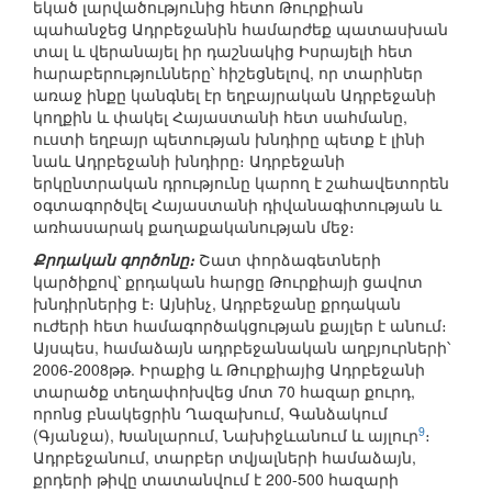
եկած լարվածությունից հետո Թուրքիան
պահանջեց Ադրբեջանին համարժեք պատասխան
տալ և վերանայել իր դաշնակից Իսրայելի հետ
հարաբերությունները՝ հիշեցնելով, որ տարիներ
առաջ ինքը կանգնել էր եղբայրական Ադրբեջանի
կողքին և փակել Հայաստանի հետ սահմանը,
ուստի եղբայր պետության խնդիրը պետք է լինի
նաև Ադրբեջանի խնդիրը։ Ադրբեջանի
երկընտրական դրությունը կարող է շահավետորեն
օգտագործվել Հայաստանի դիվանագիտության և
առհասարակ քաղաքականության մեջ։
Քրդական գործոնը։
Շատ փորձագետների
կարծիքով՝ քրդական հարցը Թուրքիայի ցավոտ
խնդիրներից է։ Այնինչ, Ադրբեջանը քրդական
ուժերի հետ համագործակցության քայլեր է անում։
Այսպես, համաձայն ադրբեջանական աղբյուրների՝
2006-2008թթ. Իրաքից և Թուրքիայից Ադրբեջանի
տարածք տեղափոխվեց մոտ 70 հազար քուրդ,
որոնց բնակեցրին Ղազախում, Գանձակում
9
(Գյանջա), Խանլարում, Նախիջևանում և այլուր
։
Ադրբեջանում, տարբեր տվյալների համաձայն,
քրդերի թիվը տատանվում է 200-500 հազարի