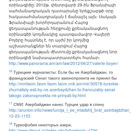
օրինագիծը: 2012թ. փետրվարի 29-ին Ֆրանսիայի
սահմանադրական դատարանը երեքշաբթի օրը
հակասահմանադրական է ճանաչել այն։ Սակայն
Ֆրանսիայի խորհրդարանում Հայոց
ցեղասպանության հերքումը քրեականացնող
օրինագծի կողմնակից պատգամավոր Վալերի
Բոյերը հայտնել է, որ այժմ իր կողմից
աշխատանքներ են տարվում Հայոց
ցեղասպանության ժխտումը քրեականացնող նոր
օրինագիծ նախապատրաստելու համար։
http://www.panorama.am/am/law/2012/06/27/valerie-boyer/
16
Турецкие журналисты: Если бы не Азербайджан, то
французский Сенат такого законопроекта не принял бы
http://mmfaom.faom.faom.faom.nnk.am/mir/30578-tureckie-
zhurnalisty-esli-by-ne-azerbaydzhan-to-francuzskiy-senat-
takogo-zakonoproekta-ne-prinyali-by.html
17
СМИ: Азербайджан нанес Турции удар в спину
http://arunion.info/news/turcija_i_ee_mladshij_brat_azerbajdzhan_
12-23-1153
18
Туркофобия некоторых азери,
http://www.disput.az/index.php?showtopic=1730