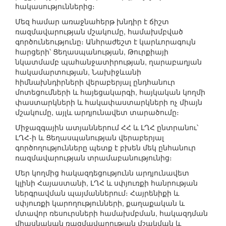
հակասություններից։
Մեզ համար առաջնահերթ խնդիր է ճիշտ
ռազմավարության մշակումը, համախմբված
գործունեությունը։ Անհրաժեշտ է կարևորագույն
հարցերի՝ Ցեղասպանության, Թուրքիայի
նկատմամբ պահանջատիրության, ղարաբաղյան
հակամարտության, Նախիջևանի
հիմնախնդիրների վերաբերյալ ընդհանուր
մոտեցումների և հայեցակարգի, հայկական կողմի
փաստարկների և հակափաստարկների ոչ միայն
մշակումը, այլև արդյունավետ տարածումը։
Միջազգային ատյաններում ՀՀ և ԼՂՀ ընտրանու՝
ԼՂՀ-ի և Ցեղասպանության վերաբերյալ
գործողությունները պետք է բխեն մեկ ընհանուր
ռազմավարության տրամաբանությունից։
Մեր կողմից հակազդեցությունն արդյունավետ
կլինի Հայաստանի, ԼՂՀ և սփյուռքի հանրության
ներգրավման պայմաններում։ Հայրենիքի և
սփյուռքի կարողությունների, քաղաքական և
մտավոր ռեսուրսների համախմբման, հակազդման
միասնական ռազմավարության մշակման և