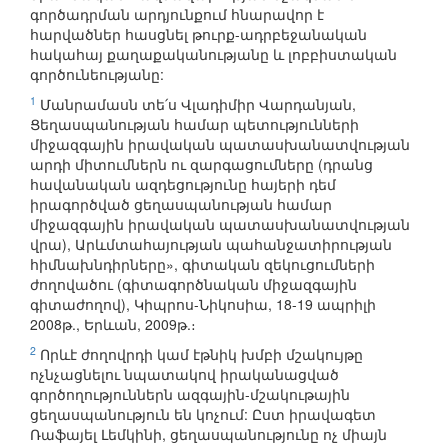
գործադրման արդյունքում հնարավոր է
հարվածներ հասցնել թուրք-ադրբեջանական
հակահայ քաղաքականությանը և լոբբիստական
գործունեությանը:
1
Մանրամասն տե՛ս Վլադիմիր Վարդանյան,
Ցեղասպանության համար պետությունների
միջազգային իրավական պատասխանատվության
արդի միտումներն ու զարգացումները (դրանց
հավանական ազդեցությունը հայերի դեմ
իրագործված ցեղասպանության համար
միջազգային իրավական պատասխանատվության
վրա), Արևմտահայության պահանջատիրության
հիմնախնդիրները», գիտական զեկուցումների
ժողովածու (գիտագործնական միջազգային
գիտաժողով), Կիպրոս-Նիկոսիա, 18-19 ապրիլի
2008թ., Երևան, 2009թ.։
2
Որևէ ժողովրդի կամ էթնիկ խմբի մշակույթը
ոչնչացնելու նպատակով իրականացված
գործողություններն ազգային-մշակութային
ցեղասպանություն են կոչում: Ըստ իրավագետ
Ռաֆայել Լեմկինի, ցեղասպանությունը ոչ միայն