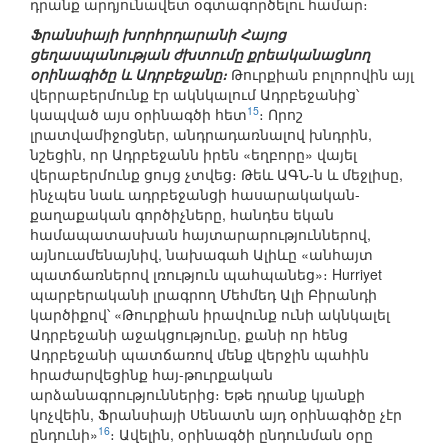
դրանք արդյունավետ օգտագործելու համար։
Ֆրանսիայի խորհրդարանի Հայոց
ցեղասպանության ժխտումը քրեականացնող
օրինագիծը և Ադրբեջանը։
Թուրքիան բոլորովին այլ
վերրաբերմունք էր ակնկալում Ադրբեջանից՝
15
կապված այս օրինագծի հետ
։ Որոշ
լրատվամիջոցներ, անդրադառնալով խնդրին,
նշեցին, որ Ադրբեջանն իրեն «եղբորը» վայել
վերաբերմունք ցույց չտվեց։ Թեև ԱԳՆ-ն և մեջլիսը,
ինչպես նաև ադրբեջանցի հասարակական-
քաղաքական գործիչները, հանդես եկան
համապատասխան հայտարարություններով,
այնուամենայնիվ, նախագահ Ալիևը «անհայտ
պատճառներով լռություն պահպանեց»։ Hurriyet
պարբերականի լրագրող Մեհմեդ Ալի Բիրանդի
կարծիքով՝ «Թուրքիան իրավունք ունի ակնկալել
Ադրբեջանի աջակցությունը, քանի որ հենց
Ադրբեջանի պատճառով մենք վերջին պահին
հրաժարվեցինք հայ-թուրքական
արձանագրություններից։ Եթե դրանք կյանքի
կոչվեին, Ֆրանսիայի Սենատն այդ օրինագիծը չէր
16
ընդունի»
։ Ավելին, օրինագծի ընդունման օրը