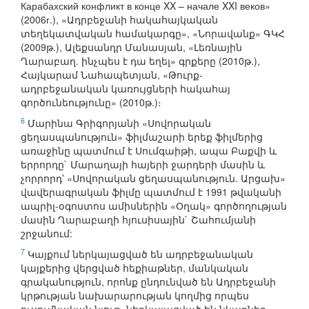
Карабахский конфликт в конце XX – начале XXI веков»
(2006г.), «Ադրբեջանի հակահայկական
տեղեկատվական համակարգը», «Նորավանք» ԳԿՀ
(2009թ.), Ալեքսանդր Մանասյան, «Լեռնային
Ղարաբաղ. ինչպես է դա եղել» գրքերը (2010թ.),
Հայկարամ Նահապետյան, «Թուրք-
ադրբեջանական կառույցների հակահայ
գործունեությունը» (2010թ.)։
6
Մարինա Գրիգորյանի «Սովորական
ցեղասպանություն» ֆիլմաշարի երեք ֆիլմերից
առաջինը պատմում է Սումգաիթի, ապա Բաքվի և
երրորդը` Մարաղայի հայերի ջարդերի մասին և
չորրորդ՝ «Սովորական ցեղասպանություն. Արցախ»
վավերագրական ֆիլմը պատմում է 1991 թվականի
ապրիլ-օգոստոս ամիսներին «Օղակ» գործողության
մասին Ղարաբաղի հյուսիսային` Շահումյանի
շրջանում:
7
Կայքում ներկայացված են ադրբեջանական
կայքերից վերցված հեքիաթներ, մանկական
գրականություն, որոնք ընդունված են Ադրբեջանի
կրթության նախարարության կողմից որպես