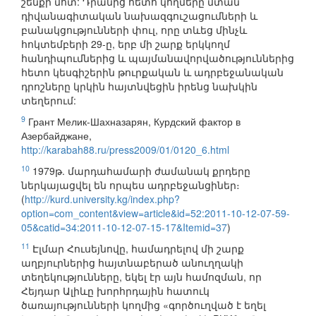
շենքի մոտ: Դրանից հետո կողմերը մտան
դիվանագիտական նախազգուշացումների և
բանակցությունների փուլ, որը տևեց մինչև
հոկտեմբերի 29-ը, երբ մի շարք երկկողմ
հանդիպումներից և պայմանավորվածություններից
հետո կեսգիշերին թուրքական և ադրբեջանական
դրոշները կրկին հայտնվեցին իրենց նախկին
տեղերում:
9
Грант Мелик-Шахназарян, Курдский фактор в
Азербайджане,
http://karabah88.ru/press2009/01/0120_6.html
10
1979թ. մարդահամարի ժամանակ քրդերը
ներկայացվել են որպես ադրբեջանցիներ։
(
http://kurd.university.kg/index.php?
option=com_content&view=article&id=52:2011-10-12-07-59-
05&catid=34:2011-10-12-07-15-17&Itemid=37
)
11
Էլմար Հուսեյնովը, համադրելով մի շարք
աղբյուրներից հայտնաբերած անուղղակի
տեղեկությունները, եկել էր այն համոզման, որ
Հեյդար Ալիևը խորհրդային հատուկ
ծառայությունների կողմից «գործուղված է եղել