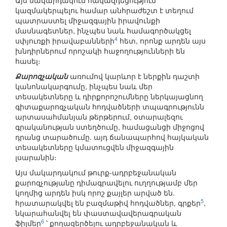
Այս մակարդակում հակազդեցություն
կազմակերպելու համար անհրաժեշտ է տեղում
պատրաստել միջազգային իրավունքի
մասնագետներ, ինչպես նաև համագործակցել
4
սփյուռքի իրավաբանների
հետ, որոնք արդեն այս
խնդիրներում որոշակի հաջողությունների են
հասել։
Քարոզչական
առումով կարևոր է ներքին դաշտի
կանոնակարգումը, ինչպես նաև մեր
տեսակետները և դիրքորոշումները ներկայացնող
գիտաքարոզչական հոդվածների տպագրությունն
արտասահմանյան թերթերում, օտարալեզու
գրականության ստեղծումը, համացանցի միջոցով
դրանց տարածումը. այդ ճանապարհով հայկական
տեսակետները կմատուցվեն միջազգային
լսարանին։
Այս մակարդակում թուրք-ադրբեջանական
քարոզչությանը դիմագրավելու ուղղությամբ մեր
կողմից արդեն իսկ որոշ քայլեր արված են.
5
հրատարակվել են բազմաթիվ հոդվածներ, գրքեր
,
նկարահանվել են փաստավավերագրական
6
ֆիլմեր
՝ քողազերծելու ադրբեջանական և