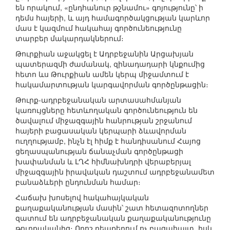
են որակում, «ընդհանուր թշնամու» գոյությունը՝ ի
դեմս հայերի, և այդ համագործակցության կարևոր
մաս է կազմում հակահայ գործունեությունը
տարբեր մակարդակներում։
Թուրքիան աջակցել է Ադրբեջանին Արցախյան
պատերազմի ժամանակ, զինադադարի կնքումից
հետո ևս Թուրքիան ամեն կերպ միջամտում է
հակամարտության կարգավորման գործընթացին։
Թուրք-ադրբեջանական արտասահմանյան
կառույցները հետևողական գործունեություն են
ծավալում միջազգային հանրության շրջանում
հայերի բացասական կերպարի ձևավորման
ուղղությամբ, ինչն էլ հիմք է հանդիսանում Հայոց
ցեղասպանության ճանաչման գործընթացի
խափանման և ԼՂՀ հիմնախնդրի վերաբերյալ
միջազգային իրավական դաշտում ադրբեջանամետ
բանաձևերի ընդունման համար։
Հաճախ խոսելով հակահայկական
քաղաքականության մասին՝ շատ հետազոտողներ
զատում են ադրբեջանական քաղաքականությունը
թուրքականից։ Որոշ դեպքերում ոչ բացահայտ, իսկ