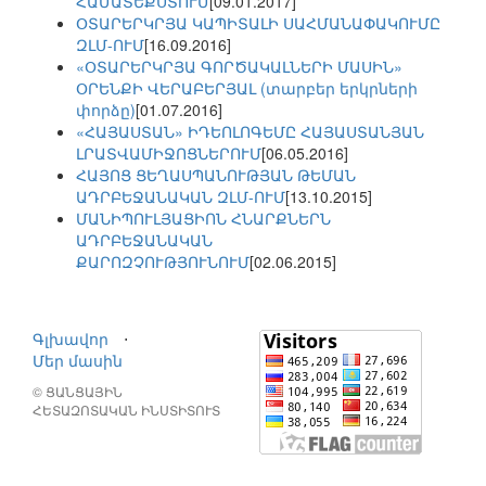
ՀԱՄԱՏԵՔՍՏՈՒՄ
[09.01.2017]
ՕՏԱՐԵՐԿՐՅԱ ԿԱՊԻՏԱԼԻ ՍԱՀՄԱՆԱՓԱԿՈՒՄԸ
ԶԼՄ-ՈՒՄ
[16.09.2016]
«ՕՏԱՐԵՐԿՐՅԱ ԳՈՐԾԱԿԱԼՆԵՐԻ ՄԱՍԻՆ»
ՕՐԵՆՔԻ ՎԵՐԱԲԵՐՅԱԼ (տարբեր երկրների
փորձը)
[01.07.2016]
«ՀԱՅԱՍՏԱՆ» ԻԴԵՈԼՈԳԵՄԸ ՀԱՅԱՍՏԱՆՅԱՆ
ԼՐԱՏՎԱՄԻՋՈՑՆԵՐՈՒՄ
[06.05.2016]
ՀԱՅՈՑ ՑԵՂԱՍՊԱՆՈՒԹՅԱՆ ԹԵՄԱՆ
ԱԴՐԲԵՋԱՆԱԿԱՆ ԶԼՄ-ՈՒՄ
[13.10.2015]
ՄԱՆԻՊՈՒԼՅԱՑԻՈՆ ՀՆԱՐՔՆԵՐՆ
ԱԴՐԲԵՋԱՆԱԿԱՆ
ՔԱՐՈԶՉՈՒԹՅՈՒՆՈՒՄ
[02.06.2015]
Գլխավոր
⋅
Մեր մասին
© ՑԱՆՑԱՅԻՆ
ՀԵՏԱԶՈՏԱԿԱՆ ԻՆՍՏԻՏՈՒՏ