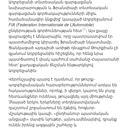
Ադրբեջանի տնտեսական զարգացման
նախարարության և Ֆրանսիայի տնտեսական
զարգացման գործակալությունների միջև
համաձայնագիր կնքվեց՝ կապված Ադրբեջանում
FIA (Federation Internationale de L’Automobile
)
17
ընկերության գործունեության հետ
։ Այս քայլը
զայրացրել է Անկարային, որը պատրաստվում էր
պատժամիջոց կիրառել Ֆրանսիայի նկատմամբ։
Ցանկացած այդպիսի առիթի դեպքում Թուրքիան չի
զլանում Ադրբեջանին հիշեցնել, որ հենց նրա
պատճառով է փակ պահում սահմանը Հայաստանի
հետ՝ քաղաքական ճնշման ենթարկելով
Ադրբեջանին։
Վերոնշյալից պարզ է դառնում, որ թուրք-
ադրբեջանական հարաբերություններում առկա են
հակասություններ, որոնք, ի վերջո, կարող են լուրջ
հետևանքներ ունենալ, թուլացնել այդ միությունը։
Չնայած երկու երկրները տեղեկատվական
դաշտում շրջանառում են էթնիկ, հոգևոր-
մշակութային կապի, «ընդհանուր պատմական
անցյալի» մասին նյութեր, այնուամենայնիվ, դրանք
ունեն իրենց ազգային շահերը և