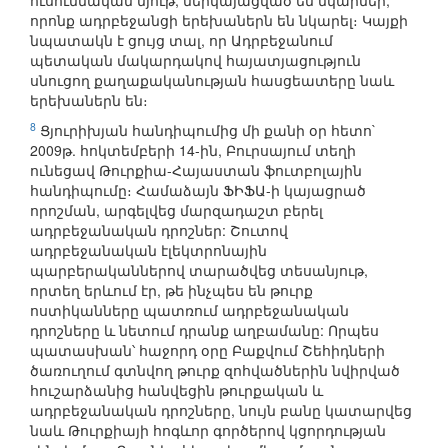
ուսումնական նյութ, ներկայացված են նկարներ,
որոնք ադրբեջանցի երեխաներն են նկարել։ Կայքի
նպատակն է ցույց տալ, որ Ադրբեջանում
պետական մակարդակով հայատյացություն
սնուցող քաղաքականության հասցեատերը նաև
երեխաներն են։
8
Ցյուրիխյան հանդիպումից մի քանի օր հետո`
2009թ. հոկտեմբերի 14-ին, Բուրսայում տեղի
ունեցավ Թուրքիա-Հայաստան ֆուտբոլային
հանդիպումը։ Համաձայն ՖԻՖԱ-ի կայացրած
որոշման, արգելվեց մարզադաշտ բերել
ադրբեջանական դրոշներ: Շուտով
ադրբեջանական էլեկտրոնային
պարբերականներով տարածվեց տեսանյութ,
որտեղ երևում էր, թե ինչպես են թուրք
ոստիկանները պատռում ադրբեջանական
դրոշները և նետում դրանք աղբամանը: Որպես
պատասխան՝ հաջորդ օրը Բաքվում Շեհիդների
ծառուղում գտնվող թուրք զոհվածներին նվիրված
հուշարձանից հանվեցին թուրքական և
ադրբեջանական դրոշները, նույն բանը կատարվեց
նաև Թուրքիայի հոգևոր գործերով կցորդության