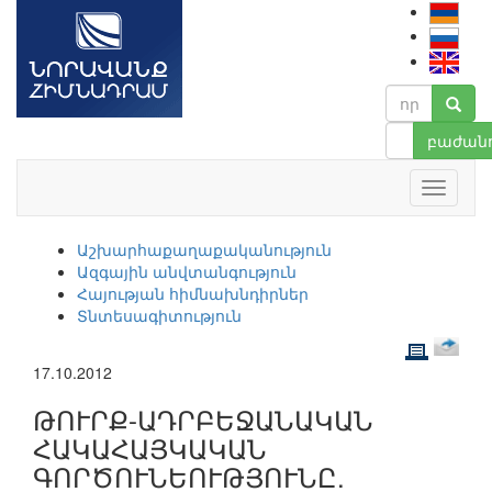
բաժանո
Աշխարհաքաղաքականություն
Ազգային անվտանգություն
Հայության հիմնախնդիրներ
Տնտեսագիտություն
17.10.2012
ԹՈՒՐՔ-ԱԴՐԲԵՋԱՆԱԿԱՆ
ՀԱԿԱՀԱՅԿԱԿԱՆ
ԳՈՐԾՈՒՆԵՈՒԹՅՈՒՆԸ.