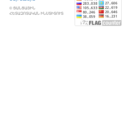
© ՑԱՆՑԱՅԻՆ
ՀԵՏԱԶՈՏԱԿԱՆ ԻՆՍՏԻՏՈՒՏ