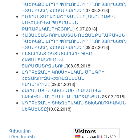
ԴԱՇԻՆՔԸ ԱՐԴԻ ՓՈՒԼՈՒՄ. ԻՐՈՂՈՒԹՅՈՒՆՆԵՐ,
ՎՏԱՆԳՆԵՐ, ՀԵՌԱՆԿԱՐՆԵՐ
[07.08.2018]
ԳԼՈԲԱԼ ՏԱՐԱԾԱՇՐՋԱՆՆԵՐ, ՍԵՐՆԴԱՅԻՆ
ԱԼԻՔՆԵՐ ԵՎ ՊԱՏՄԱԿԱՆ
ՔԱՂԱՔԱԿԱՆՈՒԹՅՈՒՆ
[19.07.2018]
ՀԱՅԱՍՏԱՆ-ՌՈՒՍԱՍՏԱՆ ՌԱԶՄԱՔԱՂԱՔԱԿԱՆ
ԴԱՇԻՆՔՆ ԱՐԴԻ ՓՈՒԼՈՒՄ. ԻՐՈՂՈՒԹՅՈՒՆՆԵՐ,
ՎՏԱՆԳՆԵՐ, ՀԵՌԱՆԿԱՐՆԵՐ
[09.07.2018]
ԻՆՏԵՐՆԵՏ ՕԳՏԱՏԵՐԵՐԻ ԹԻՎԸ
ՀԱՅԱՍՏԱՆՈՒՄ ԵՎ
ՏԱՐԱԾԱՇՐՋԱՆՈՒՄ
[08.05.2018]
ԱԴՐԲԵՋԱՆԻ ԿՈՍՄԻԿԱԿԱՆ ԾՐԱԳՐԻ
ՀԵՏԱԽՈՒԶԱ-ՀԵՌԱԶՆՆՄԱՆ
ԲԱՂԱԴՐԻՉԸ
[09.04.2018]
ՀԱՐԱՎԱՅԻՆ ԿՈՎԿԱՍԻ «ԲԱՆԱԼԻՆ»
ՆԱԽԻՋԵՎԱՆՈՒՄ Է. Ա.ՄԱՐՋԱՆՅԱՆ
[26.02.2018]
ԱԴՐԲԵՋԱՆԻ ՏԻԵԶԵՐԱԿԱՆ ՏԵԽՆՈԼՈԳԻԱԿԱՆ
ՍԵԳՄԵՆՏԸ
[19.02.2018]
Գլխավոր
⋅
Մեր մասին