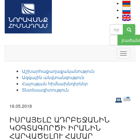
բաժանո
Աշխարհաքաղաքականություն
Ազգային անվտանգություն
Հայության հիմնախնդիրներ
Տնտեսագիտություն
16.05.2018
ԻՍՐԱՅԵԼԸ ԱԴՐԲԵՋԱՆԻՆ
ԿՕԳՏԱԳՈՐԾԻ ԻՐԱՆԻՆ
ՀԱՐՎԱԾԵԼՈՒ ՀԱՄԱՐ