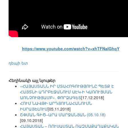
https://www.youtube.com/watch?v=xhTFNalGhqY
դեպի ետ
Հեղինակի այլ նյութեր
«ՀԱՅԱՍՏԱՆՆ ԻՐ ՄՏԱՀՈԳՈՒԹՅՈՒՆԸ ՊԵՏՔ Է
ՀԱՅՏՆԻ ԱԴՐԲԵՋԱՆՈՒՄ ԱԷԿ-Ի ԿԱՌՈՒՑՄԱՆ
ԱՌՆՉՈՒԹՅԱՄԲ». ՓՈՐՁԱԳԵՏ
[17.12.2018]
ՀՈՒՄ ՆԱՎԹԻ ԱՐԴՅՈՒՆԱՀԱՆՈՒՄՆ
ԻՍՐԱՅԵԼՈՒՄ
[05.11.2018]
ՇՓՄԱՆ ԳԻԾ–ԱՐԱ ՄԱՐՋԱՆՅԱՆ (05.10.18)
[09.10.2018]
ՀԱՅԱՍՏԱՆ – ՌՈՒՍԱՍՏԱՆ ՌԱԶՄԱՔԱՂԱՔԱԿԱՆ