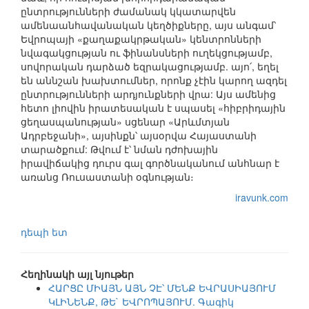
ընտրությունների ժամանակ կկատարվեն
ամենաանհավանական կեղծիքները, այս անգամ՝
Եվրոպայի «քաղաքակրթական» կենտրոնների
նվագակցության ու ֆինանսների ուղեկցությամբ,
սովորական դարձած եզրակացությամբ. այո՛, եղել
են աննշան խախտումներ, որոնք չէին կարող ազդել
ընտրությունների արդյունքների վրա: Այս ամենից
հետո լիովին իրատեսական է սպասել «հիբրիդային
ցեղասպանության» սցենար «Արևմտյան
Ադրբեջանի», այսինքն՝ այսօրվա Հայաստանի
տարածքում: Թվում է՝ նման դժոխային
իրավիճակից դուրս գալ գործնականում անհնար է
առանց Ռուսաստանի օգնության։
iravunk.com
դեպի ետ
Հեղինակի այլ նյութեր
ՀԱՐՑԸ ՄԻԱՅՆ ԱՅՆ ՉԷ՝ ՄԵՆՔ ԵՎՐԱՍԻԱՅՈՒՄ
ԿԼԻՆԵՆՔ, ԹԵ` ԵՎՐՈՊԱՅՈՒՄ. Գագիկ