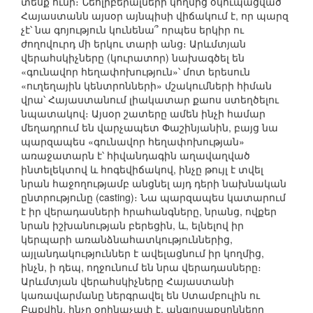
տեսք ունի։ Նեոլիբերալների կողմից օկուպացված
Հայաստանն այսօր այնպիսի վիճակում է, որ պարզ
չէ՝ նա գոյություն կունենա՞ որպես երկիր ու
ժողովուրդ մի երկու տարի անց։ Արևմտյան
վերահսկիչները (կուրատոր) նախագծել են
«գունավոր հեղափոխություն»՝ մոտ երեսուն
«ուղեղային կենտրոնների» մշակումների հիման
վրա՝ Հայաստանում լիակատար քաոս ստեղծելու
նպատակով։ Այսօր շատերը ամեն ինչի համար
մեղադրում են վարչապետ Փաշինյանին, բայց նա
պարզապես «գունավոր հեղափոխության»
առաջատարն է՝ հիվանդագին աղավաղված
ինտելեկտով և հոգեվիճակով, ինչը թույլ է տվել
նրան հաջողությամբ անցնել այդ դերի նախնական
ընտրությունը (casting)։ Նա պարզապես կատարում
է իր վերադասների հրահանգները, նրանց, ովքեր
նրան իշխանության բերեցին, և, ելնելով իր
կերպարի առանձնահատկություններից,
այլանդակություններ է ավելացնում իր կողմից,
ինչն, ի դեպ, ողջունում են նրա վերադասները։
Արևմտյան վերահսկիչները Հայաստանի
կառավարմանը ներգրավել են Ստամբուլին ու
Բաքվին, ինչը օրինաչափ է. անգլոսաքսոնները