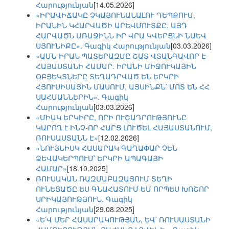
Հարությունյան
[14.05.2026]
«ԻՐԱՎԻՃԱԿԸ ՉԿԱՅՈՒՆԱՆԱԼՈՒ ԴԵՊՔՈՒՄ,
ԻՐԱՆԻՆ ԿՀԱՐՎԱԾԻ ԱՐԵՎՄՈՒՏՔԸ, ԱՅԴ
ՀԱՐՎԱԾՆ ԱՌԱՋԻՆՆ ԻՐ ՎՐԱ ԿՎԵՐՑՆԻ ՆԱԵՎ
ՍՅՈՒՆԻՔԸ». Գագիկ Հարությունյան
[03.03.2026]
«ԱՄՆ-ԻՐԱՆ ՊԱՏԵՐԱԶՄԸ ՇԱՏ ՎՏԱՆԳԱՎՈՐ Է
ՀԱՅԱՍՏԱՆԻ ՀԱՄԱՐ. ԻՐԱՆԻ ՄԻՋՈՒԿԱՅԻՆ
ՕԲՅԵԿՏՆԵՐԸ ՏԵՂԱԴՐՎԱԾ ԵՆ ԵՐԿՐԻ
ՀՅՈՒՍԻՍԱՅԻՆ ՄԱՍՈՒՄ, ԱՅՍԻՆՔՆ՝ ՄՈՏ ԵՆ ՀՀ
ՍԱՀՄԱՆՆԵՐԻՆ». Գագիկ
Հարությունյան
[03.03.2026]
«ՄԻԱԿ ԵՐԿԻՐԸ, ՈՐԻ ՈՒՇԱԴՐՈՒԹՅՈՒՆԸ
ԿԱՐՈՂ է ԻՆՉ-ՈՐ ՀԱՐՑ ԼՈՒԾԵԼ ՀԱՅԱՍՏԱՆՈՒՄ,
ՌՈՒՍԱՍՏԱՆՆ Է»
[12.02.2026]
«ՆՈՒՅՆԻՍԿ ՀԱՍԱՐԱԿ ԳԱՂԱՓԱՐ ՉԵՆ
ՁԵՎԱԿԵՐՊՈՒՄ՝ ԵՐԿՐԻ ԱՊԱԳԱՅԻ
ՀԱՄԱՐ»
[18.10.2025]
ՌՈՒՍԱԿԱՆ ՌԱԶՄԱԲԱԶԱՅՈՒՄ ՏԵՂԻ
ՈՒՆԵՑԱԾԸ ԵՍ ԳՆԱՀԱՏՈՒՄ ԵՄ ՈՐՊԵՍ ԽՈՇՈՐ
ՍՐԻԿԱՅՈՒԹՅՈՒՆ. Գագիկ
Հարությունյան
[29.08.2025]
«Ե՛Վ ՄԵՐ ՀԱՍԱՐԱԿՈՒԹՅԱՆ, ԵՎ՛ ՌՈՒՍԱՍՏԱՆԻ