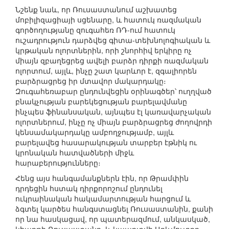
Նշենք նաև, որ Ռուսաստանում աշխատեց
մոբիլիզացիայի սցենարը, և հատուկ ռազմական
գործողությանը զուգահեռ ՌԴ-ում հատուկ
ուշադրություն դարձվեց գիտա-տեխնոլոգիական և
կրթական ոլորտներին, որի շնորհիվ երկիրը ոչ
միայն զբաղեցրեց ավելի բարձր դիրքի ռազմական
ոլորտում, այլև, ինչը շատ կարևոր է, զգալիորեն
բարձրացրեց իր մտավոր մակարդակը։
Զուգահեռաբար ընդունվեցին օրինագծեր՝ ուղղված
բնակչության բարեկեցության բարելավմանը
ինչպես ֆինանսական, այնպես էլ կառավարչական
ոլորտներում, ինչը ոչ միայն բարձրացրեց ժողովրդի
կենսամակարդակը ամբողջությամբ, այլև
բարելավեց հասարակության տարբեր էթնիկ ու
կրոնական հատվածների միջև
հարաբերությունները։
Հենց այս հանգամանքներն էին, որ Թրամփին
դրդեցին հստակ դիրքորոշում ընդունել
ուկրաինական հակամարտության հարցում և
ձգտել կարծես հանգստացնել Ռուսաստանին, քանի
որ նա հասկացավ, որ պատերազմում, անկասկած,