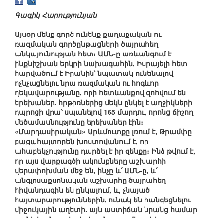
Գագիկ Հարությունյան
Այսօր մենք գործ ունենք քաղաքական ու
ռազմական գործընթացների ծայրահեղ
անկայունության հետ։ ԱՄՆ-ը առևանգում է
ինքնիշխան երկրի նախագահին, Իսրայելի հետ
հարվածում է Իրանին՝ նպատակ ունենալով
ոչնչացնելու նրա ռազմական ու հոգևոր
ղեկավարությանը, որի հետևանքով զոհվում են
երեխաներ. հրթիռներից մեկն ընկել է աղջիկների
դպրոցի վրա՝ սպանելով 165 մարդու, որոնց ճիշող
մեծամասնությունը երեխաներ էին։
«Մարդասիրական» Արևմուտքը լռում է, Թրամփը
բացահայտորեն խոստովանում է, որ
ահաբեկչությունը դարձել է իր զենքը։ Ինձ թվում է,
որ այս վարքագծի ակունքները աշխարհի
վերափոխման մեջ են, ինչը և՛ ԱՄՆ-ը, և՛
անգլոսաքսոնական աշխարհը ծայրահեղ
հիվանդագին են ընկալում, և, չնայած
հայտարարություններին, ունակ են հանգեցնելու
միջուկային աղետի. այն աստիճան նրանց համար