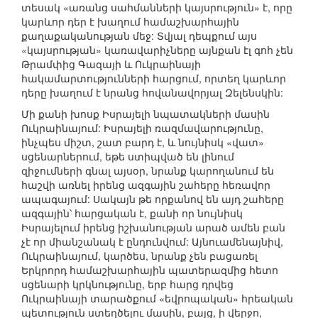
տեսակ «առանց սահմանների կայսրություն» է, որը
կարևոր դեր է խաղում համաշխարհային
քաղաքականության մեջ: Տվյալ դեպքում այս
«կայսրության» կառավարիչները այնքան էլ գոհ չեն
Թրամփից Գազայի և Ուկրաինայի
հակամարտությունների հարցում, որտեղ կարևոր
դերը խաղում է նրանց հովանավորյալ Զելենսկին:
Մի քանի խոսք Իսրայելի նպատակների մասին
Ուկրաինայում: Իսրայելի ռազմավարությունը,
ինչպես միշտ, շատ բարդ է, և նույնիսկ «վատ»
սցենարներում, եթե ստիպված են լինում
զիջումների գնալ այսօր, նրանք կարողանում են
հաշվի առնել իրենց ազգային շահերը հեռավոր
ապագայում: Սակայն թե որքանով են այդ շահերը
ազգային՝ հարցական է, քանի որ նույնիսկ
Իսրայելում իրենց իշխանության արած ամեն բան
չէ որ միանշանակ է ընդունվում: Այնուամենայնիվ,
Ուկրաինայում, կարծես, նրանք չեն բացառել
Երկրորդ համաշխարհային պատերազմից հետո
սցենարի կրկնությունը, երբ հարց դրվեց
Ուկրաինայի տարածքում «եվրոպական» հրեական
պետություն ստեղծելու մասին, բայց, ի վերջո,