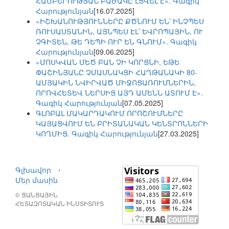
ՀԱՄԲԵՐՈՒԹՅԱՆ ԲԱԺԱԿԸ ԼՑՎԵԼ Է». Գագիկ
Հարությունյան
[16.07.2025]
«ԻՇԽԱՆՈՒԹՅՈՒՆՆԵՐԸ ՔԾՆՈՒՄ ԵՆ՝ ԻՆՉՊԵՍ
ՌՈՒՍԱՍՏԱՆԻՆ, ԱՅՆՊԵՍ ԷԼ՝ ԵՎՐՈՊԱՅԻՆ, ՈՒ
ՉԳԻՏԵՆ, ԹԵ ԴԵՊԻ ՈՒՐ ԵՆ ԳՆՈՒՄ». Գագիկ
Հարությունյան
[09.06.2025]
«ՄՈՍԿՎԱՆ ՄԵԾ ԲԱՆ ՉԻ ԿՈՐՑՆԻ, ԵԹԵ
ՓԱՇԻՆՅԱՆԸ ՉՄԱՍՆԱԿՑԻ ՀԱՂԹԱՆԱԿԻ 80-
ԱՄՅԱԿԻՆ ՆՎԻՐՎԱԾ ՄԻՋՈՑԱՌՈՒՄՆԵՐԻՆ,
ՈՐՈՎՀԵՏԵՎ ՆԵՐՍԻՑ ԱՅԴ ԱՄԵՆՆ ԱՏՈՒՄ Է».
Գագիկ Հարությունյան
[07.05.2025]
ԳԼՈԲԱԼ ՄԱԿԱՐԴԱԿՈՒՄ ՈՐՈՇՈՒՄՆԵՐԸ
ԿԱՅԱՑՎՈՒՄ ԵՆ ԲՐԻՏԱՆԱԿԱՆ ԿԵՆՏՐՈՆՆԵՐԻ
ԿՈՂՄԻՑ. Գագիկ Հարությունյան
[27.03.2025]
Գլխավոր
⋅
Մեր մասին
© ՑԱՆՑԱՅԻՆ
ՀԵՏԱԶՈՏԱԿԱՆ ԻՆՍՏԻՏՈՒՏ