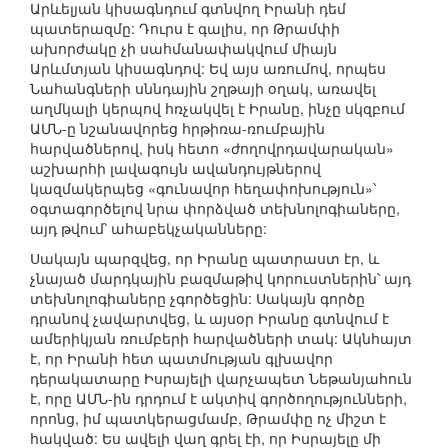
Արևելյան կիսագնդում գտնվող Իրանի դեմ
պատերազմը: Դուրս է գալիս, որ Թրամփի
ախորժակը չի սահմանափակվում միայն
Արևմտյան կիսագնդով: Եվ այս առումով, որպես
Նահանգների սննդային շղթայի օղակ, առավել
աղմկալի կերպով հռչակվել է Իրանը, ինչը սկզբում
ԱՄՆ-ը նշանավորեց հրթիռա-ռումբային
հարվածներով, իսկ հետո «ժողովրդավարական»
աշխարհի լավագույն ավանդույթներով
կազմակերպեց «գունավոր հեղափոխություն»՝
օգտագործելով նրա փորձված տեխնոլոգիաները,
այդ թվում՝ ահաբեկչականները:
Սակայն պարզվեց, որ Իրանը պատրաստ էր, և
չնայած մարդկային բազմաթիվ կորուստներին՝ այդ
տեխնոլոգիաները չգործեցին: Սակայն գործը
դրանով չավարտվեց, և այսօր Իրանը գտնվում է
ամերիկյան ռումբերի հարվածների տակ: Ակնհայտ
է, որ Իրանի հետ պատմության գլխավոր
դերակատարը Իսրայելի վարչապետ Նեթանյահուն
է, որը ԱՄՆ-ին դրդում է ակտիվ գործողությունների,
որոնց, իմ պատկերացմամբ, Թրամփը ոչ միշտ է
հակված: Ես ավելի վաղ գրել էի, որ Իսրայելը մի