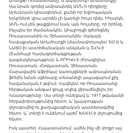
կհաղթի Ռուսաստանը, և կպարտվի Արևմուտքը։
Սա նրան դրդեց ամրապնդել ԱՄՆ-ի դիրքերը
Արևմտյան կիսագնդում, քանի որ եվրոպական
երկրների վրա արդեն չի կարելի հույս դնել։ Իհարկե,
ԱՄՆ-ում չեն թաքցնում նաև այն հույսերը, որ իրենց,
ինչպես իր ժամանակին, կհաջողվի գժտեցնել
Ռուսաստանին ու Չինաստանին։ Սակայն
հավաքական Արևմուտքի (մասնավորապես՝ ԵՄ-ի և
ՆԱՏՕ-ի) աստիճանական անկման և ՇՀԿ-ի
(Շանհայի համագործակցության
կազմակերպություն) և ԲՐԻԿՍ-ի (Բրազիլիա,
Ռուսաստան, Հնդկաստան, Չինաստան,
Հարավային Աֆրիկա) կառույցների ամրապնդման
ֆոնին նման սցենարը տեսանելի ապագայում քիչ
հավանական է թվում։ Հավելեմ, որ Ռուսաստանը
հերթական անգամ ցույց տվեց վերածնվելու իր
ունակությունը։ Սա տեղի ունեցավ և՛ 1917 թվականի
հեղափոխությունից հետո, և՛ կայսրության
փլուզումից ու քաղաքացիական պատերազմից
հետո, և՛ տեղի է ունենում այժմ՝ ԽՍՀՄ-ի փլուզումից
հետո։
Իսկ այստեղ՝ Հայաստանում, ամեն ինչ մի փոքր այլ