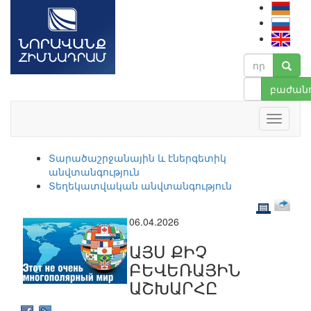
բաժանո
Տարածաշրջանային և էներգետիկ
անվտանգություն
Տեղեկատվական անվտանգություն
06.04.2026
ԱՅՍ ՔԻՉ
ԲԵՎԵՌԱՅԻՆ
ԱՇԽԱՐՀԸ