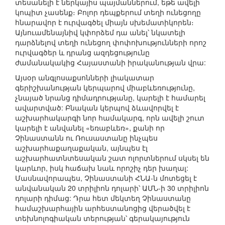
տեսանելի է ներկայիս պայմաններում, եթե ավելի
կոպիտ չասենք։ Բոլոր դեպքերում տեղի ունեցողը
հնարավոր է ուրվագծել միայն սխեմատիկորեն։
Այնուամենայնիվ կփորձեմ դա անել՝ նկատելի
դարձնելով տեղի ունեցող փոփոխությունների որոշ
ուրվագծեր և դրանց ազդեցությունը
ժամանակակից Հայաստանի իրականության վրա:
Այսօր անգլոսաքսոնների լիակատար
գերիշխանության կերպարով միաբևեռությունը,
չնայած նրանց դիմադրությանը, կարելի է համարել
ավարտված: Բնական կերպով ձևավորվել է
աշխարհակարգի նոր համակարգ, որն ավելի շուտ
կարելի է անվանել «եռաբևեռ», քանի որ
Չինաստանն ու Ռուսաստանը ինչպես
աշխարհաքաղաքական, այնպես էլ
աշխարհատնտեսական շատ ոլորտներում սկսել են
կարևոր, իսկ հաճախ նաև որոշիչ դեր խաղալ:
Մասնավորապես, Չինաստանի ՀՆԱ-ն մոտեցել է
անվանական 20 տրիլիոն դոլարի՝ ԱՄՆ-ի 30 տրիլիոն
դոլարի դիմաց: Դրա հետ մեկտեղ Չինաստանը
համաշխարհային արհեստանոցից վերածվել է
տեխնոլոգիական տերության՝ գերակայություն