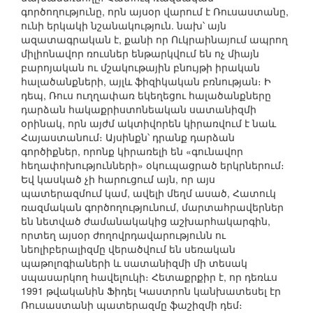
գործողությունը, որն այսօր վարում է Ռուսաստանը,
ունի երկակի նշանակություն. նախ՝ այն
ազատագրական է, քանի որ Ուկրաինայում ապրող
միլիոնավոր ռուսներ ենթարկվում են ոչ միայն
բարոյական ու մշակութային բնույթի իրական
հալածանքների, այլև ֆիզիկական բռնության։ Ի
դեպ, Ռուս ուղղափառ եկեղեցու հալածանքները
դարձան հակաքրիստոնեական սատանիզմի
օրինակ, որն այժմ ակտիվորեն կիրառվում է նաև
Հայաստանում։ Այսինքն՝ դրանք դարձան
գործիքներ, որոնք կիրառելի են «գունավոր
հեղափոխությունների» օկուպացրած երկրներում։
Եվ կասկած չի հարուցում այն, որ այս
պատերազմում կամ, ավելի մեղմ ասած, Հատուկ
ռազմական գործողությունում, մարտահրավերներ
են նետված ժամանակակից աշխարհակարգին,
որտեղ այսօր ժողովրդավարությունն ու
նեոլիբերալիզմը վերածվում են սեռական
պաթոլոգիաների և սատանիզմի մի տեսակ
սպասարկող հավելուկի։ Հետաքրքիր է, որ դեռևս
1991 թվականին Ֆիդել Կաստրոն կանխատեսել էր
Ռուսաստանի պատերազմը ֆաշիզմի դեմ։