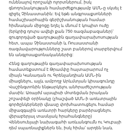
ունենալով որոշակի ոլորտներում, իսկ
գնողունակության համարժեքությամբ ԱՄՆ-ը սկսել է
զիջել Չինաստանին: Եվ եթե անգլոսաքսոնների
համաշխարհային գերիշխանության համար
հիմնական միջոցը եղել և մնում է կոպիտ ուժը
(երկրից դուրս ավելի քան 750 ռազմաբազաներ)՝
զուգորդված գաղութային գաղափարախոսության
հետ, ապա Չինաստանի և Ռուսաստանի
ռազմավարությունները շատ բաներով տարբերվում
են անգլոսաքսոնականներից:
Հենց գաղութային գաղափարախոսության
համատեքստում է Թրամփը հայտարարում ոչ
միայն Կանադան ու Գրենլանդիան ԱՄՆ-ին
միացնելու, այլև ամբողջ Արևմտյան կիսագունդը
Վաշինգտոնին ենթարկելու անհրաժեշտության
մասին: Առայժմ այսպիսի մոտեցման իրական
շոշափելի օրինակը (չհաշված ԱՄՆ-ի առևտրային
գործընկերների վնասը փոխհատուցելու համար
միջազգային առևտրի հարկերը բարձրացնելու
վերաբերյալ տասնյակ հրահանգները)
Վենեսուելայի նախագահի առևանգումն ու Կուբայի
դեմ սպառնալիքներն են, իսկ հիմա՝ արդեն նաև