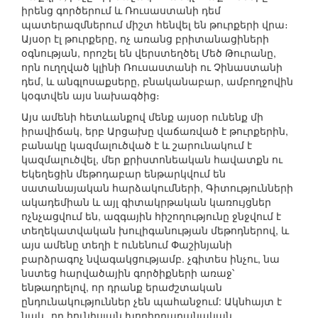
իրենց գործերում և Ռուսաստանի դեմ
պատերազմներում միշտ հենվել են թուրքերի վրա։
Այսօր էլ թուրքերը, ոչ առանց բրիտանացիների
օգնության, որոշել են վերստեղծել Մեծ Թուրանը,
որն ուղղված կլինի Ռուսաստանի ու Չինաստանի
դեմ, և անգլոսաքսերը, բնականաբար, ամբողջովին
կօգտվեն այս նախագծից։
Այս ամենի հետևանքով մենք այսօր ունենք մի
իրավիճակ, երբ Արցախը վաճառված է թուրքերին,
բանակը կազմալուծված է և շարունակում է
կազմալուծվել, մեր քրիստոնեական հավատքն ու
Եկեղեցին մեթոդաբար ենթարկվում են
սատանայական հարձակումների, Գիտությունների
ակադեմիան և այլ գիտակրթական կառույցներ
ոչնչացվում են, ազգային հիշողությունը ջնջվում է
տեղեկատվական խուլիգանության մեթոդներով, և
այս ամենը տեղի է ունենում Փաշինյանի
բարձրագոչ նվագակցությամբ. չգիտես ինչու, նա
նստեց հարվածային գործիքների առաջ՝
ենթադրելով, որ դրանք երաժշտական
ընդունակություններ չեն պահանջում: Ակնհայտ է
նաև, որ հունիսյան խորհրդարանական