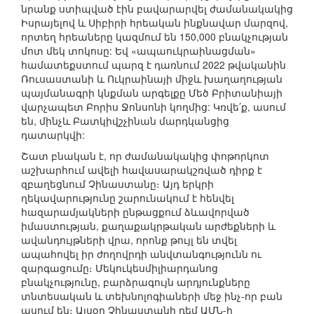
նրանք ստիպված էին բավարարվել ժամանակակից
Իսրայելով և Սիբիրի հրեական ինքնավար մարզով,
որտեղ հրեաները կազմում են 150,000 բնակչության
մոտ մեկ տոկոսը: Եվ «ապաուկրաինացման»
համատեքստում պարզ է դառնում 2022 թվականին
Ռուսաստանի և Ուկրաինայի միջև խաղաղության
պայմանագրի կնքման արգելքը Մեծ Բրիտանիայի
վարչապետ Բորիս Ջոնսոնի կողմից: Կռվե՛ք, ասում
են, մինչև Բատկիվշչինան մարդկանցից
դատարկվի:
Շատ բնական է, որ ժամանակակից փոթորկոտ
աշխարհում ավելի հավասարակշռված դիրք է
զբաղեցնում Չինաստանը։ Այդ երկրի
ղեկավարությունը շարունակում է հենվել
հազարամյակների ընթացքում ձևավորված
իմաստության, քաղաքակրթական արժեքների և
ավանդույթների վրա, որոնք թույլ են տվել
ապահովել իր ժողովրդի անվտանգությունն ու
զարգացումը։ Մեկուկեսմիլիարդանոց
բնակչությունը, բարձրագույն արդյունքները
տնտեսական և տեխնոլոգիաների մեջ ինչ-որ բան
ասում են։ Այսօր Չինաստանի դեմ ԱՄՆ-ի