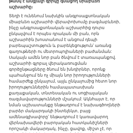
թանկ է անցյալի գիրկը գնացող միաբևեռ
աշխարհը։
Տեղի է ունենում նախկին անգլոսաքսոնական
միաբևեռ աշխարհի վերափոխումը բազմաբևեռի,
ինչը անգլոսաքսոնական աշխարհից դուրս
ընկալվում է որպես դրական մի բան, որն
աշխարհին խոստանում է անցում դեպի
բարեպաշտություն և բարեկեցություն՝ առանց
գաղութների ու մետրոպոլիաների բաժանման:
Սակայն ամեն նոր բան ծնվում է տառապանքով.
աշխարհի գլոբալ վերակառուցման
գործընթացները ծնում են խնդիրներ, որոնք
պահանջում են ոչ միայն նոր իրողությունների
համարժեք ընկալում, այլև ընկալումից հետո նոր
իրողություններին համապատասխան
քաղաքական, տնտեսական ու սոցիալական
ռազմավարությունների մշակում: Ակնհայտ է, որ
նման աշխատանքը ենթադրում է նախագծողների
բարձր մակարդակի ինտելեկտ, բայց
ամենագլխավորը՝ ենթադրում է կառավարող
վերնախավերի բարոյական հատկանիշների
որոշակի մակարդակ, ինչը, ցավոք, միշտ չէ, որ