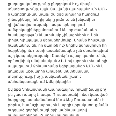
քաղաքականությունը ընդգրկում է ոչ միայն
տնտեսությունը, այլև Թայվանի պահպանումը ԱՄՆ-
ի ազդեցության տակ։ Եվ եթե առաջին հարցում
չինացիները խնդիրները լուծում են խելամիտ
դիվանագիտությամբ, ապա երկրորդում
ամերիկացիները մոռանում են, որ ժամանակի
հասկացության նկատմամբ չինացիներն ունեն
փիլիսոփայական վերաբերմունք։ Նրանք հրաշալի
հասկանում են, որ վաղ թե ուշ կղզին կմիավորվի իր
հայրենիքին, ուստի առանձնապես չեն մտահոգվում
այդ կապակցությամբ։ Շատերն այսօր կարծում են,
որ նույնիսկ անվանական ՀՆԱ-ով արդեն տեսանելի
ապագայում Չինաստանը կգերազանցի ԱՄՆ-ին և
կդառնա աշխարհի առաջին տնտեսական
տերությունը, ինչը, անկասկած, շատ է
անհանգստացնում Ամերիկային։
Եվ եթե Չինաստանի պարագայում իրավիճակը քիչ
թե շատ պարզ է, ապա Ռուսաստանի հետ կապված
հարցերը առանձնանում են։ Հենց Ռուսաստանն է,
թերևս, համաշխարհային կարգի վերակառուցմանն
ուղղված գործընթացների ամենաակտիվ
նախաձեռնողը։ Հատուկ ռազմական