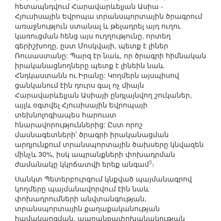
հետապնդվում Հարավարևելյան Ասիա -
Հյուսիսային Եվրոպա տրանսպորտային ծրագրում
առաջնություն ստանալ և թելադրել այդ ուղու
կառուցման հենց այս ուղղությունը, որտեղ
գերիշխողը, ըստ Մոսկվայի, պետք է լիներ
Ռուսաստանը: Պարզ էր նաև, որ ծրագրի հիմնական
իրականացնողները պետք է լինեին նաև
Հնդկաստանն ու Իրանը: Կողմերն այսպիսով
ցանկանում էին դուրս գալ ոչ միայն
Հարավարևելյան Ասիայի ընդլայնվող շուկաներ,
այլև օգտվել Հյուսիսային Եվրոպայի
տեխնոլոգիապես հարուստ
հնարավորություններից: Ըստ որոշ
մասնագետների՝ ծրագրի իրականացման
արդյունքում տրանսպորտային ծախսերը կնվազեն
մինչև 30%, իսկ ապրանքների փոխադրման
3
ժամանակը կկրճատվի երեք անգամ
։
Սանկտ Պետերբուրգում կնքված պայմանագրով
կողմերը պայմանավորվում էին նաև
փոխադրումների անվտանգության,
տրանսպորտային քաղաքականության
համակարգման, ապրանքափոխանակության