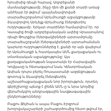
հյուսիսից դեպի հարավ, Ադրբեջանի
մասնակցությամբ, ինչը դեռ մի քանի տարի առաջ
անհնար էր թվում՝ պայմանավորված
տարածաշրջանում Արևմուտքի աջակցությամբ
ձևավորվող Արևելք-Արևմուտք էներգետիկ
ուղղությամբ։ Երկար տարիներ համարվում էր, որ
Կասպից ծովի ադրբեջանական ափից Վրաստանով
դեպի Թուրքիա էներգակիրների արտամղումը
տարածաշրջանի էներգակիրների արտահանման
կարևոր ուղղություններից է, քանի որ այն վայելում
էր Արևմուտքի և հատկապես ԱՄՆ քաղաքական ու
տնտեսական աջակցությունը: Այս
քաղաքականության նպատակն էր Հարավային
Կովկասը և հետագայում նաև Կենտրոնական
Ասիան դուրս բերել Ռուսաստանի ազդեցության
գոտուց և ձևավորել էներգետիկ
աշխարհաքաղաքական նոր իրողություն, որտեղ
գերիշխողը պետք է լինեն ԱՄՆ-ը և նրա կողմից
վերահսկվող անդրազգային նավթագազային
ընկերությունները:
Բաքու-Ջեյհան և ապա Բաքու-Էրզրում
խողովակաշարերի շահագործումից հետո թվում էր,