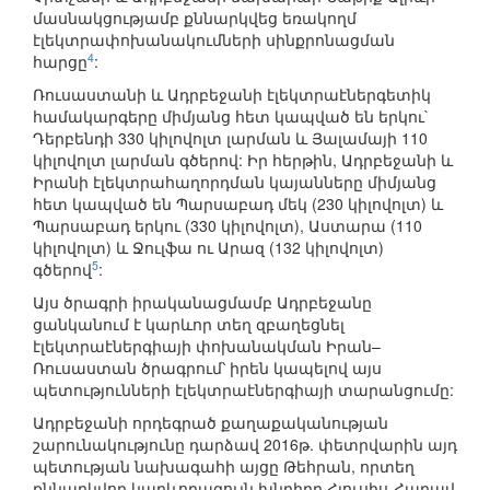
մասնակցությամբ քննարկվեց եռակողմ
էլեկտրափոխանակումների սինքրոնացման
4
հարցը
:
Ռուսաստանի և Ադրբեջանի էլեկտրաէներգետիկ
համակարգերը միմյանց հետ կապված են երկու`
Դերբենդի 330 կիլովոլտ լարման և Յալամայի 110
կիլովոլտ լարման գծերով: Իր հերթին, Ադրբեջանի և
Իրանի էլեկտրահաղորդման կայանները միմյանց
հետ կապված են Պարսաբադ մեկ (230 կիլովոլտ) և
Պարսաբադ երկու (330 կիլովոլտ), Աստարա (110
կիլովոլտ) և Ջուլֆա ու Արազ (132 կիլովոլտ)
5
գծերով
:
Այս ծրագրի իրականացմամբ Ադրբեջանը
ցանկանում է կարևոր տեղ զբաղեցնել
էլեկտրաէներգիայի փոխանակման Իրան–
Ռուսաստան ծրագրում՝ իրեն կապելով այս
պետությունների էլեկտրաէներգիայի տարանցումը:
Ադրբեջանի որդեգրած քաղաքականության
շարունակությունը դարձավ 2016թ. փետրվարին այդ
պետության նախագահի այցը Թեհրան, որտեղ
քննարկվող կարևորագույն խնդիրը Հյուսիս-Հարավ