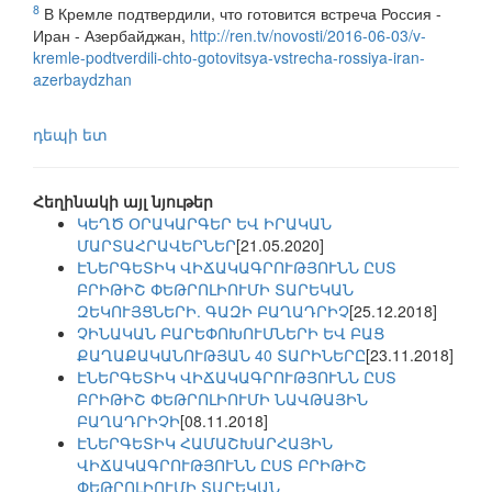
8
В Кремле подтвердили, что готовится встреча Россия -
Иран - Азербайджан,
http://ren.tv/novosti/2016-06-03/v-
kremle-podtverdili-chto-gotovitsya-vstrecha-rossiya-iran-
azerbaydzhan
դեպի ետ
Հեղինակի այլ նյութեր
ԿԵՂԾ ՕՐԱԿԱՐԳԵՐ ԵՎ ԻՐԱԿԱՆ
ՄԱՐՏԱՀՐԱՎԵՐՆԵՐ
[21.05.2020]
ԷՆԵՐԳԵՏԻԿ ՎԻՃԱԿԱԳՐՈՒԹՅՈՒՆՆ ԸՍՏ
ԲՐԻԹԻՇ ՓԵԹՐՈԼԻՈՒՄԻ ՏԱՐԵԿԱՆ
ԶԵԿՈՒՅՑՆԵՐԻ. ԳԱԶԻ ԲԱՂԱԴՐԻՉ
[25.12.2018]
ՉԻՆԱԿԱՆ ԲԱՐԵՓՈԽՈՒՄՆԵՐԻ ԵՎ ԲԱՑ
ՔԱՂԱՔԱԿԱՆՈՒԹՅԱՆ 40 ՏԱՐԻՆԵՐԸ
[23.11.2018]
ԷՆԵՐԳԵՏԻԿ ՎԻՃԱԿԱԳՐՈՒԹՅՈՒՆՆ ԸՍՏ
ԲՐԻԹԻՇ ՓԵԹՐՈԼԻՈՒՄԻ ՆԱՎԹԱՅԻՆ
ԲԱՂԱԴՐԻՉԻ
[08.11.2018]
ԷՆԵՐԳԵՏԻԿ ՀԱՄԱՇԽԱՐՀԱՅԻՆ
ՎԻՃԱԿԱԳՐՈՒԹՅՈՒՆՆ ԸՍՏ ԲՐԻԹԻՇ
ՓԵԹՐՈԼԻՈՒՄԻ ՏԱՐԵԿԱՆ