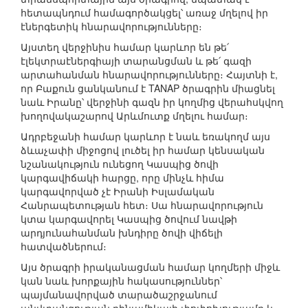
հետապնդում համագործակցել՝ առաջ մղելով իր
էներգետիկ հնարավորությունները։
Այստեղ վերջինիս համար կարևոր են թե՛
էլեկտրաէներգիայի տարանցման և թե՛ գազի
արտահանման հնարավորությունները։ Հայտնի է,
որ Բաքուն ցանկանում է TANAP ծրագրին միացնել
նաև Իրանը՝ վերջինի գազն իր կողմից վերահսկվող
խողովակաշարով Արևմուտք մղելու համար։
Ադրբեջանի համար կարևոր է նաև եռակողմ այս
ձևաչափի միջոցով լուծել իր համար կենսական
նշանակություն ունեցող Կասպից ծովի
կարգավիճակի հարցը, որը մինչև հիմա
կարգավորված չէ Իրանի Իսլամական
Հանրապետության հետ։ Սա հնարավորություն
կտա կարգավորել Կասպից ծովում նավթի
արդյունահանման խնդիրը ծովի վիճելի
հատվածներում։
Այս ծրագրի իրականացման համար կողմերի միջև
կան նաև խորքային հակասություններ՝
պայմանավորված տարածաշրջանում