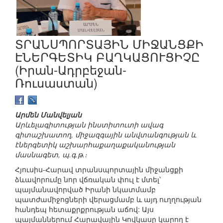
ՏՐԱՆՍՊՈՐՏԱՅԻՆ ՄԻՋԱՆՑՔԻ
ԷՆԵՐԳԵՏԻԿ ԲԱՂԿԱՑՈՒՑԻՉԸ
(Իրան-Ադրբեջան-
Ռուսաստան)
Արմեն Մանվելյան
Արևելագիտության ինստիտուտի ավագ
գիտաշխատող, միջազգային անվտանգության և
էներգետիկ աշխարհաքաղաքականության
մասնագետ, պ.գ.թ.։
Հյուսիս-Հարավ տրանսպորտային միջանցքի
ձևավորումը նոր վճռական փուլ է մտել՝
պայմանավորված Իրանի նկատմամբ
պատժամիջոցների վերացմամբ և այդ ուղղության
հանդեպ հետաքրքրության աճով: Այս
պայմաններում Հարավային Կովկասը կարող է