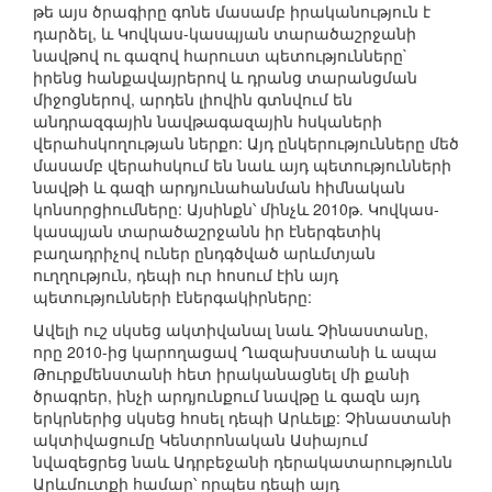
թե այս ծրագիրը գոնե մասամբ իրականություն է
դարձել, և Կովկաս-կասպյան տարածաշրջանի
նավթով ու գազով հարուստ պետությունները`
իրենց հանքավայրերով և դրանց տարանցման
միջոցներով, արդեն լիովին գտնվում են
անդրազգային նավթագազային հսկաների
վերահսկողության ներքո: Այդ ընկերությունները մեծ
մասամբ վերահսկում են նաև այդ պետությունների
նավթի և գազի արդյունահանման հիմնական
կոնսորցիումները: Այսինքն՝ մինչև 2010թ. Կովկաս-
կասպյան տարածաշրջանն իր էներգետիկ
բաղադրիչով ուներ ընդգծված արևմտյան
ուղղություն, դեպի ուր հոսում էին այդ
պետությունների էներգակիրները:
Ավելի ուշ սկսեց ակտիվանալ նաև Չինաստանը,
որը 2010-ից կարողացավ Ղազախստանի և ապա
Թուրքմենստանի հետ իրականացնել մի քանի
ծրագրեր, ինչի արդյունքում նավթը և գազն այդ
երկրներից սկսեց հոսել դեպի Արևելք: Չինաստանի
ակտիվացումը Կենտրոնական Ասիայում
նվազեցրեց նաև Ադրբեջանի դերակատարությունն
Արևմուտքի համար՝ որպես դեպի այդ