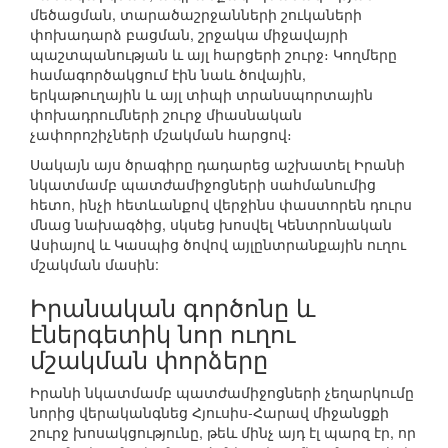
մեծացման, տարածաշրջանների շուկաների
փոխադարձ բացման, շրջակա միջավայրի
պաշտպանության և այլ հարցերի շուրջ։ Կողմերը
համագործակցում էին նաև ծովային,
երկաթուղային և այլ տիպի տրանսպորտային
փոխադրումների շուրջ միասնական
չափորոշիչների մշակման հարցով։
Սակայն այս ծրագիրը դադարեց աշխատել Իրանի
նկատմամբ պատժամիջոցների սահմանումից
հետո, ինչի հետևանքով վերջինս փաստորեն դուրս
մնաց նախագծից, սկսեց խոսվել Կենտրոնական
Ասիայով և Կասպից ծովով այլընտրանքային ուղու
մշակման մասին:
Իրանական գործոնը և
էներգետիկ նոր ուղու
մշակման փորձերը
Իրանի նկատմամբ պատժամիջոցների չեղարկումը
նորից վերականգնեց Հյուսիս-Հարավ միջանցքի
շուրջ խոսակցությունը, թեև մինչ այդ էլ պարզ էր, որ