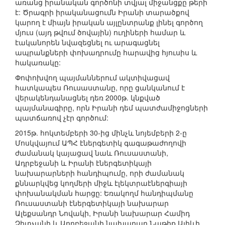
առանց իրանական գործոնի տվյալ միջանցքը թերի
է: Ծրագրի իրականացումն Իրանի տարածքով
կարող է միայն իրական այլընտրանք լինել գործող
մյուս (այդ թվում ծովային) ուղիների համար և
էականորեն նվազեցնել ու արագացնել
ապրանքների փոխադրումը հարավից հյուսիս և
հակառակը:
Փոփոխվող պայմաններում ակտիվացավ
հատկապես Ռուսաստանը, որը ցանկանում է
վերակենդանացնել դեռ 2000թ. կնքված
պայմանագիրը, որն Իրանի դեմ պատժամիջոցների
պատճառով չէր գործում:
2015թ. հոկտեմբերի 30-ից մինչև նոյեմբերի 2-ը
Մոսկվայում ԱՊՀ էներգետիկ գագաթաժողովի
ժամանակ կայացավ նաև Ռուսաստանի,
Ադրբեջանի և Իրանի էներգետիկայի
նախարարների հանդիպումը, որի ժամանակ
քննարկվեց կողմերի միջև էլեկտրաէներգիայի
փոխանակման հարցը: Եռակողմ հանդիպմանը
Ռուսաստանի էներգետիկայի նախարար
Ալեքսանդր Նովակի, Իրանի նախարար Համիդ
Չիտչանի և Ադրբեջանի նախարար Նաթիք Ալիևի