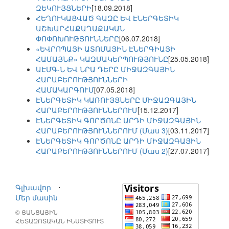
ԶԵԿՈՒՅՑՆԵՐԻ
[18.09.2018]
ՀԵՂՈՒԿԱՑՎԱԾ ԳԱԶԸ ԵՎ ԷՆԵՐԳԵՏԻԿ
ԱՇԽԱՐՀԱՔԱՂԱՔԱԿԱՆ
ՓՈՓՈԽՈՒԹՅՈՒՆՆԵՐԸ
[06.07.2018]
«ԵՎՐՈՊԱՅԻ ԱՏՈՄԱՅԻՆ ԷՆԵՐԳԻԱՅԻ
ՀԱՄԱՅՆՔ» ԿԱԶՄԱԿԵՐՊՈՒԹՅՈՒՆԸ
[25.05.2018]
ԱԷՄԳ-Ն ԵՎ ՆՐԱ ԴԵՐԸ ՄԻՋԱԶԳԱՅԻՆ
ՀԱՐԱԲԵՐՈՒԹՅՈՒՆՆԵՐԻ
ՀԱՄԱԿԱՐԳՈՒՄ
[07.05.2018]
ԷՆԵՐԳԵՏԻԿ ԿԱՌՈՒՅՑՆԵՐԸ ՄԻՋԱԶԳԱՅԻՆ
ՀԱՐԱԲԵՐՈՒԹՅՈՒՆՆԵՐՈՒՄ
[15.12.2017]
ԷՆԵՐԳԵՏԻԿ ԳՈՐԾՈՆԸ ԱՐԴԻ ՄԻՋԱԶԳԱՅԻՆ
ՀԱՐԱԲԵՐՈՒԹՅՈՒՆՆԵՐՈՒՄ (Մաս 3)
[03.11.2017]
ԷՆԵՐԳԵՏԻԿ ԳՈՐԾՈՆԸ ԱՐԴԻ ՄԻՋԱԶԳԱՅԻՆ
ՀԱՐԱԲԵՐՈՒԹՅՈՒՆՆԵՐՈՒՄ (Մաս 2)
[27.07.2017]
Գլխավոր
⋅
Մեր մասին
© ՑԱՆՑԱՅԻՆ
ՀԵՏԱԶՈՏԱԿԱՆ ԻՆՍՏԻՏՈՒՏ