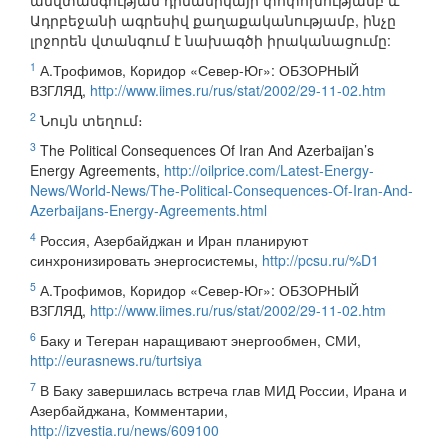
անվտանգության դինամիկայի փոփոխությամբ և
Ադրբեջանի ագրեսիվ քաղաքականությամբ, ինչը
լրջորեն վտանգում է նախագծի իրականացումը:
1
А.Трофимов, Коридор «Север-Юг»: ОБЗОРНЫЙ
ВЗГЛЯД,
http://www.iimes.ru/rus/stat/2002/29-11-02.htm
2
Նույն տեղում։
3
The Political Consequences Of Iran And Azerbaijan’s
Energy Agreements,
http://oilprice.com/Latest-Energy-
News/World-News/The-Political-Consequences-Of-Iran-And-
Azerbaijans-Energy-Agreements.html
4
Россия, Азербайджан и Иран планируют
синхронизировать энергосистемы,
http://pcsu.ru/%D1
5
А.Трофимов, Коридор «Север-Юг»: ОБЗОРНЫЙ
ВЗГЛЯД,
http://www.iimes.ru/rus/stat/2002/29-11-02.htm
6
Баку и Тегеран наращивают энергообмен, СМИ,
http://eurasnews.ru/turtsiya
7
В Баку завершилась встреча глав МИД России, Ирана и
Азербайджана, Комментарии,
http://izvestia.ru/news/609100