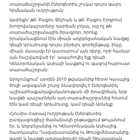
տարածաշրջանի էներգետիկ շուկա դուրս գալու
հիմնական ուղղություն:
Այսինքն՝ թե՛ Բաքու-Ջեյհան և թե՛ Բաքու-Էրզրում
խողովակաշարերը դարձան լոկալ, այլ ոչ թե
տարածաշրջանային ծրագրեր, որոնք
իրականացնում էին միայն ադրբեջանական նավթը
դեպի Արևմուտք դուրս բերելու գործընթաց, ինչը
միայն մասամբ էր կատարում այն դերը, որի համար
այն հաշվառված էր` ապահովել ելք դեպի
Կենտրոնական Ասիայի նավթով ու գազով հարուստ
տարածաշրջան:
Արդյունքում՝ արդեն 2010 թվականից հետո Կասպից
ծովի ավազանի շուրջ ձևավորվել է էներգետիկ
աշխարհաքաղաքականության մի իրավիճակ, երբ
նավթի պաշարներն այդ տարածաշրջանից հոսում
էին կամ դեպի Արևմուտք, կամ դեպի Արևելք:
Հյուսիս-Հարավ ուղղության էներգետիկ
բաղկացուցիչը ժամանակի ընթացքում թուլանում
էր, և Ադրբեջանից ու Կենտրոնական Ասիայից,
հատկապես Ղազախստանից ու Թուրքմենստանից,
գազի և նավթի արտամղումը դեպի Ռուսաստան