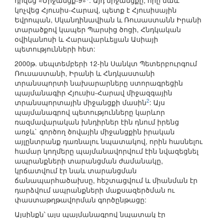
դրվեց «Միջանցք-9»
: Այդ միջանցքը, որը նաև
կոչվեց Հյուսիս-Հարավ, պետք է Հյուսիսային
Եվրոպան, Սկանդինավիան և Ռուսաստանն Իրանի
տարածքով կապեր Պարսից ծոցի, Հնդկական
օվիկանոսի և Հարավարևելյան Ասիայի
պետությունների հետ:
2000թ. սեպտեմբերի 12-ին Սանկտ Պետերբուրգում
Ռուսաստանի, Իրանի և Հնդկաստանի
տրանսպորտի նախարարները ստորագրեցին
պայմանագիր Հյուսիս-Հարավ միջազգային
2
տրանսպորտային միջանցքի մասին
: Այս
պայմանագրով պետությունները կարևոր
ռազմավարական խնդիրներ էին դնում իրենց
առջև` գործող ծովային միջանցքին իրական
այլընտրանք դառնալու նպատակով, որին հասնելու
համար կողմերը պայմանավորվում էին նվազեցնել
ապրանքների տարանցման ժամանակը,
կրճատվում էր նաև տարանցման
ճանապարհածախսը, հեշտացվում և միանման էր
դարձվում ապրանքների մաքսազերծման ու
փաստաթղթավորման գործընթացը:
Այսինքն՝ այս պայմանագրով նպատակ էր