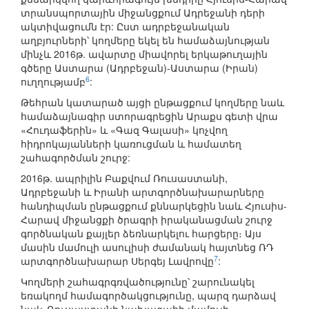
տրանսպորտային միջանցքում Ադրեջանի դերի
ակտիվացումն էր: Ըստ ադրբեջանական
աղբյուրների՝ կողմերը եկել են համաձայնության
մինչև 2016թ. ավարտը միավորել երկաթուղային
գծերը Աստարա (Ադրբեջան)-Աստարա (Իրան)
6
ուղղությամբ
:
Թեհրան կատարած այցի ընթացքում կողմերը նաև
համաձայնագիր ստորագրեցին Արաքս գետի վրա
«Հուդաֆերին» և «Գազ Գալասի» կոչվող
հիդրոկայանների կառուցման և համատեղ
շահագործման շուրջ:
2016թ. ապրիլին Բաքվում Ռուսաստանի,
Ադրբեջանի և Իրանի արտգործնախարարները
հանդիպման ընթացքում քննարկեցին նաև Հյուսիս-
Հարավ միջանցքի ծրագրի իրականացման շուրջ
գործնական քայլեր ձեռնարկելու հարցերը։ Այս
մասին մամուլի ասուլիսի ժամանակ հայտնեց ՌԴ
7
արտգործնախարար Սերգեյ Լավրովը
:
Կողմերի շահագրգռվածությունը՝ շարունակել
եռակողմ համագործակցությունը, պարզ դարձավ