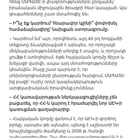
հենց ՄԱԳԱՏԷ-ի լիազորություններն ընդլայնել՝
իրանական միջուկային ծրագրի հետ կապված։ Այս
զուգահեռները շատ մտահոգիչ են։
– Ի՞նչ եք կարծում՝ հնարավոր կլինի՞ փոփոխել
համաձայնագիրը՝ նախքան ստորագրումը։
– Կարծում եմ՝ այո, որովհետև այդ 42-րդ հոդվածի
տեքստը ձևակերպված է այնպես, որ որոշակի
մեկնաբանությունների տեղիք է տալիս, և որոշակի
լյուֆթ է ստեղծվում։ Եթե հայկական կողմը ճիշտ և
խելացի վարվի, ապա այդ մտահոգությունները
կհանվեն։ Բայց շատ կարևոր է, որ
տեխնոլոգիաների ընտրության հարցում, ՄԱԳԱՏԷ-
ից բացի՝ ուրիշ որևէ կազմակերպություն
արգելափակման իրավունք չունենա։
– ՀՀ կառավարության ներկայացուցիչները չեն
բացառել, որ ՀՀ-ն կարող է հրաժարվել նոր ԱԷԿ-ի
կառուցման գաղափարից։
– Հայկական կողմը գտնում է, որ ԱԷԿ-ի գործող
բլոկը, այսպես թե այնպես, պետք է աշխատի իր
երաշխիքային ժամկետը և 2026 թ. հանվի
շահագործումից։ Դա մեր պարտավորությունն է և