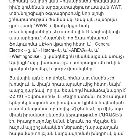
Օրինակ՝ Տալինը կամ Բուխարեստն իրավական
հիմք կունենան արգելափակելու ռուսական WWR
տեխնոլոգիայի օգտագործումը նոր բլոկի
շինարարության ժամանակ։ Սակայն, այսօրվա
դրությամբ՝ WWR-ը միակ մրցունակ
տեխնոլոգիաներն են ատոմային էներգետիկայի
ասպարեզում։ Հայտնի է, որ Ճապոնիայում
Ֆուկուսիմա ԱԷԿ-ի վթարից հետո և՛ «General
Electric»-ը, և՛ «Hitachi»-ն, և՛ «AREVA»-ն, և՛
«Westinghouse»-ը կանգնեցին սնանկացման առաջ։
Այսինքն՝ այդ փաստաթղթի ստորագրումն ունի և՛
դրական կողմեր, և՛ լուրջ վտանգներ։
Ցավալին այն է, որ մինչև հիմա այդ մասին չէր
խոսվում, և միայն հրապարակումից հետո, նախ՝
պարզ դարձավ, որ դա եռակողմ համաձայնագիր է՝
ՀՀ-ԵՄ-«Եվրոատոմ», և «Եվրոատոմն» ու 28 անդամ
երկրներն այսուհետ իրավասու կլինեն հայկական
ատոմակայանով զբաղվել։ Հիշեցնեմ, որ մինչ այս
միակ իրավասու կազմակերպությունը ՄԱԳԱՏԷ-ն
էր։ Իրադրությունը նման է նրան, թե ինչպես են
ուզում այլ շրջանակներ ներառել Ղարաբաղյան
հակամարտության կարգավորման խնդրում, կամ