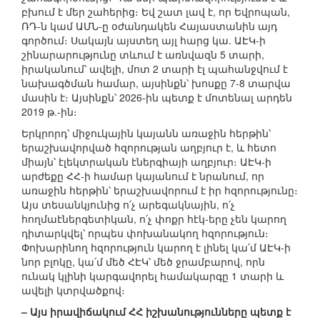
բխում է մեր շահերից։ Եվ շատ լավ է, որ Եվրոպան,
ՌԴ-ն կամ ԱՄՆ-ը օժանդակեն Հայաստանին այդ
գործում։ Սակայն այստեղ այլ հարց կա. ԱԷԿ-ի
շինարարությունը տևում է առնվազն 5 տարի,
իրականում՝ ավելի, մոտ 2 տարի էլ պահանջվում է
նախագծման համար, այսինքն՝ խոսքը 7-8 տարվա
մասին է։ Այսինքն՝ 2026-ին պետք է մոտենալ արդեն
2019 թ.-ին։
Երկրորդ՝ միջուկային կայանն առաջին հերթին՝
երաշխավորված հզորության աղբյուր է, և հետո
միայն՝ էլեկտրական էներգիայի աղբյուր։ ԱԷԿ-ի
արժեքը ՀՀ-ի համար կայանում է նրանում, որ
առաջին հերթին՝ երաշխավորում է իր հզորությունը։
Այս տեսանկյունից ո՛չ արեգակնային, ո՛չ
հողմաէներգետիկան, ո՛չ փոքր հէկ-երը չեն կարող
դիտարկվել՝ որպես փոխանակող հզորություն։
Փոխարինող հզորություն կարող է լինել կա՛մ ԱԷԿ-ի
նոր բլոկը, կա՛մ մեծ ՀԷԿ՝ մեծ ջրամբարով, որն
ունակ կլինի կարգավորել համակարգը 1 տարի և
ավելի կտրվածքով։
– Այս իրավիճակում ՀՀ իշխանությունները պետք է