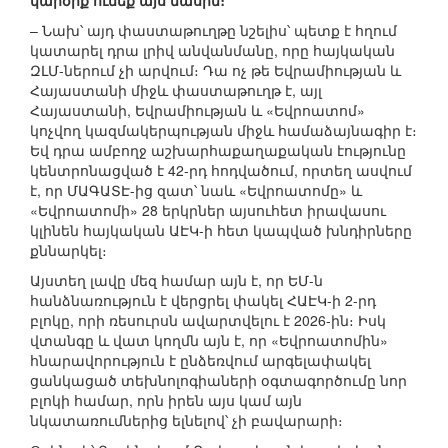
կարծիք ունեք այս մասին։
– Նախ՝ այդ փաստաթուղթը նշելիս՝ պետք է հղում
կատարել դրա լրիվ անվանմանը, որը հայկական
ԶԼՄ-ներում չի արվում։ Դա ոչ թե Եվրամիության և
Հայաստանի միջև փաստաթուղթ է, այլ
Հայաստանի, Եվրամիության և «Եվրոատոմ»
կոչվող կազմակերպության միջև համաձայնագիր է։
Եվ դրա ամբողջ աշխարհաքաղաքական էությունը
կենտրոնացված է 42-րդ հոդվածում, որտեղ ասվում
է, որ ՄԱԳԱՏԷ-ից զատ՝ նաև «Եվրոատոմը» և
«Եվրոատոմի» 28 երկրներ այսուհետ իրավասու
կլինեն հայկական ԱԷԿ-ի հետ կապված խնդիրները
քննարկել։
Այստեղ լավը մեզ համար այն է, որ ԵՄ-ն
հանձնառություն է վերցրել փակել ՀԱԷԿ-ի 2-րդ
բլոկը, որի ռեսուրսն ավարտվելու է 2026-ին։ Իսկ
վտանգը և վատ կողմն այն է, որ «Եվրոատոմին»
հնարավորություն է ընձեռվում արգելափակել
ցանկացած տեխնոլոգիաների օգտագործումը նոր
բլոկի համար, որն իրեն այս կամ այն
նկատառումներից ելնելով՝ չի բավարարի։