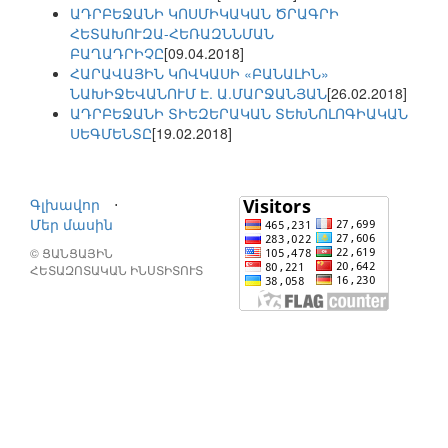
ԱԴՐԲԵՋԱՆԻ ԿՈՍՄԻԿԱԿԱՆ ԾՐԱԳՐԻ
ՀԵՏԱԽՈՒԶԱ-ՀԵՌԱԶՆՆՄԱՆ
ԲԱՂԱԴՐԻՉԸ
[09.04.2018]
ՀԱՐԱՎԱՅԻՆ ԿՈՎԿԱՍԻ «ԲԱՆԱԼԻՆ»
ՆԱԽԻՋԵՎԱՆՈՒՄ Է. Ա.ՄԱՐՋԱՆՅԱՆ
[26.02.2018]
ԱԴՐԲԵՋԱՆԻ ՏԻԵԶԵՐԱԿԱՆ ՏԵԽՆՈԼՈԳԻԱԿԱՆ
ՍԵԳՄԵՆՏԸ
[19.02.2018]
Գլխավոր
⋅
Մեր մասին
© ՑԱՆՑԱՅԻՆ
ՀԵՏԱԶՈՏԱԿԱՆ ԻՆՍՏԻՏՈՒՏ