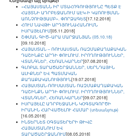
Հեղինակի այլ նյութեր
«ՀԱՅԱՍՏԱՆՆ ԻՐ ՄՏԱՀՈԳՈՒԹՅՈՒՆԸ ՊԵՏՔ Է
ՀԱՅՏՆԻ ԱԴՐԲԵՋԱՆՈՒՄ ԱԷԿ-Ի ԿԱՌՈՒՑՄԱՆ
ԱՌՆՉՈՒԹՅԱՄԲ». ՓՈՐՁԱԳԵՏ
[17.12.2018]
ՀՈՒՄ ՆԱՎԹԻ ԱՐԴՅՈՒՆԱՀԱՆՈՒՄՆ
ԻՍՐԱՅԵԼՈՒՄ
[05.11.2018]
ՇՓՄԱՆ ԳԻԾ–ԱՐԱ ՄԱՐՋԱՆՅԱՆ (05.10.18)
[09.10.2018]
ՀԱՅԱՍՏԱՆ – ՌՈՒՍԱՍՏԱՆ ՌԱԶՄԱՔԱՂԱՔԱԿԱՆ
ԴԱՇԻՆՔԸ ԱՐԴԻ ՓՈՒԼՈՒՄ. ԻՐՈՂՈՒԹՅՈՒՆՆԵՐ,
ՎՏԱՆԳՆԵՐ, ՀԵՌԱՆԿԱՐՆԵՐ
[07.08.2018]
ԳԼՈԲԱԼ ՏԱՐԱԾԱՇՐՋԱՆՆԵՐ, ՍԵՐՆԴԱՅԻՆ
ԱԼԻՔՆԵՐ ԵՎ ՊԱՏՄԱԿԱՆ
ՔԱՂԱՔԱԿԱՆՈՒԹՅՈՒՆ
[19.07.2018]
ՀԱՅԱՍՏԱՆ-ՌՈՒՍԱՍՏԱՆ ՌԱԶՄԱՔԱՂԱՔԱԿԱՆ
ԴԱՇԻՆՔՆ ԱՐԴԻ ՓՈՒԼՈՒՄ. ԻՐՈՂՈՒԹՅՈՒՆՆԵՐ,
ՎՏԱՆԳՆԵՐ, ՀԵՌԱՆԿԱՐՆԵՐ
[09.07.2018]
ԻՍՐԱՅԵԼԸ ԱԴՐԲԵՋԱՆԻՆ ԿՕԳՏԱԳՈՐԾԻ
ԻՐԱՆԻՆ ՀԱՐՎԱԾԵԼՈՒ ՀԱՄԱՐ (տեսանյութ)
[16.05.2018]
ԻՆՏԵՐՆԵՏ ՕԳՏԱՏԵՐԵՐԻ ԹԻՎԸ
ՀԱՅԱՍՏԱՆՈՒՄ ԵՎ
ՏԱՐԱԾԱՇՐՋԱՆՈՒՄ
[08.05.2018]