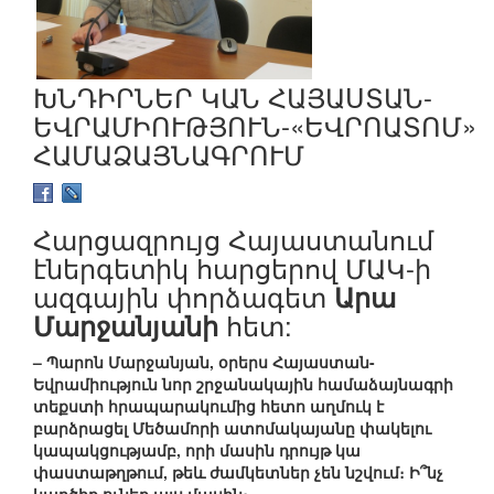
ԽՆԴԻՐՆԵՐ ԿԱՆ ՀԱՅԱՍՏԱՆ-
ԵՎՐԱՄԻՈՒԹՅՈՒՆ-«ԵՎՐՈԱՏՈՄ»
ՀԱՄԱՁԱՅՆԱԳՐՈՒՄ
Հարցազրույց Հայաստանում
էներգետիկ հարցերով ՄԱԿ-ի
ազգային փորձագետ
Արա
հետ:
Մարջանյանի
– Պարոն Մարջանյան, օրերս Հայաստան-
Եվրամիություն նոր շրջանակային համաձայնագրի
տեքստի հրապարակումից հետո աղմուկ է
բարձրացել Մեծամորի ատոմակայանը փակելու
կապակցությամբ, որի մասին դրույթ կա
փաստաթղթում, թեև ժամկետներ չեն նշվում։ Ի՞նչ