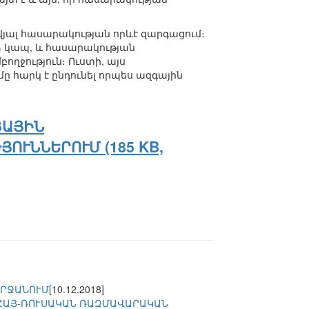
վյալ հասարակության որևէ զարգացում։
րձ կապ, և հասարակության
ղջություն։ Ուստի, այս
 հարկ է ընդունել որպես ազգային
ՑԱՅԻՆ
ՈՒՆՆԵՐՈՒՄ (185 KB,
ՇՐՋԱՆՈՒՄ
[10.12.2018]
 ՀԱՅ-ՌՈՒՍԱԿԱՆ ՌԱԶՄԱՎԱՐԱԿԱՆ