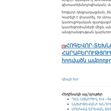
գիտատեխնոլոգիական, մ
հոգևոր դեգրադացման, ին
Կարելի է փաստել, որ մտ
կառուցողական զարգացման
կատեգորիաների միջև անհ
անվտանգության կարևորա
ՀՈԳԵՎՈՐ-ՏԵԽՆ
ՀԱՐԱԲԵՐՈՒԹՅՈՒՆ
հոդվածն ամբողջո
դեպի ետ
Հեղինակի այլ նյութեր
ԴԵՆ ՍՅԱՈՊԻՆ ԵՎ «
ՆԱԽԻՋԵՎԱՆԻ ԽՆԴԻ
ՄՈՍԿՎԱ-ԵՐԵՎԱՆ ՏԵ