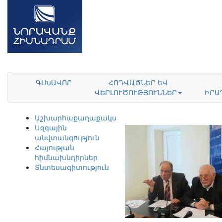
ԳԼԽԱՎՈՐ
ՀՈԴՎԱԾՆԵՐ ԵՎ
ՎԵՐԼՈՒԾՈՒԹՅՈՒՆՆԵՐ
ԻՐԱ
Աշխարհաքաղաքականություն
Ազգային
անվտանգություն
Հայության
հիմնախնդիրներ
Տնտեսագիտություն