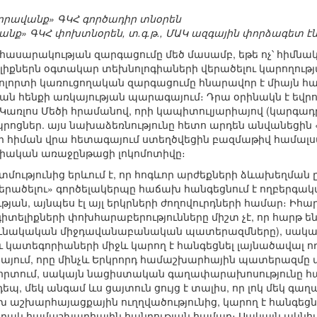
Նորավանք» ԳԿՀ գործադիր տնօրեն
վանք» ԳԿՀ փոխտնօրեն, տ.գ.թ., ՄԱԿ ազգային փորձագետ է
ր հասարակության զարգացումը մեծ մասամբ, եթե ոչ՝ հիմն
ելիքներն օգտակար տեխնոլոգիաների վերածելու կարողութ
ոլորտի կառուցողական զարգացումը հնարավոր է միայն
ն հենքի առկայության պարագայում։ Դրա օրինակն է ե
առլոս Մեծի հրամանով, որի կապիտուլյարիայով (կարգադր
րոցներ. այս նախաձեռնությունը հետո արդեն անվանեցին
ի հիման վրա հետագայում ստեղծվեցին բազմաթիվ համալ
իական առաջընթացի լոկոմոտիվը։
տմությունից երևում է, որ հոգևոր արժեքների ձևախեղման 
վերածելու» գործելակերպը հաճախ հանգեցնում է ողբերգ
յան, այնպես էլ այլ երկրների ժողովուրդների համար։ Իհա
տելիքների փոխհարաբերությունները միշտ չէ, որ հարթ են 
րունակական միջդավանաբանական պատերազմները), սա
ու կատեգորիաների միջև կարող է հանգեցնել լայնածավալ ո
նիայում, որը մինչև Երկրորդ համաշխարհային պատերազմը
որտում, սակայն նացիստական գաղափարախոսությունը 
 դեպ, մեկ անգամ ևս ցայտուն ցույց է տալիս, որ լոկ մեկ 
խ աշխարհայացքային ուղղվածությունից, կարող է հանգեցնե
արակ համաշխարհային հանրության համար։ Սակայն ակնհա