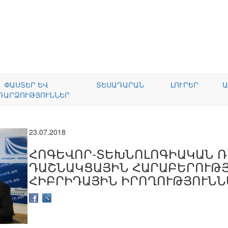
ՓԱՍՏԵՐ ԵՎ
ՏԵՍԱԴԱՐԱՆ
ԼՈՒՐԵՐ
Ա
ԴԱՐՁՈՒԹՅՈՒՆՆԵՐ
23.07.2018
ՀՈԳԵՎՈՐ-ՏԵԽՆՈԼՈԳԻԱԿԱՆ Ռ
ԴԱՇՆԱԿՑԱՅԻՆ ՀԱՐԱԲԵՐՈՒԹՅ
ՀԻԲՐԻԴԱՅԻՆ ԻՐՈՂՈՒԹՅՈՒՆՆ