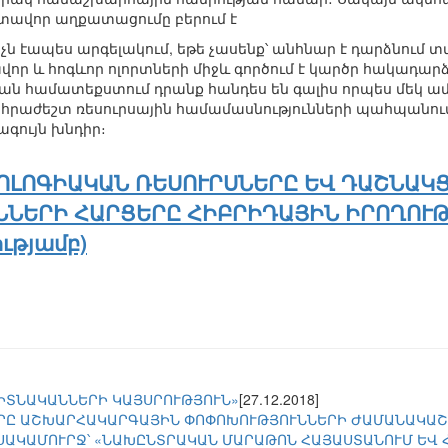
տավոր աղքատացումը բերում է
չն էապես արգելակում, եթե չասենք՝ անհնար է դարձնում տ
ավոր և հոգևոր ոլորտների միջև գործում է կարծր հակադա
 համատեքստում դրանք հանդես են գալիս որպես մեկ ամբո
րաժեշտ ռեսուրսային համամասնությունների պահպանումը
գույն խնդիր։
ՈԼՈԳԻԱԿԱՆ ՌԵՍՈՒՐՍՆԵՐԸ ԵՎ ԴԱՇՆԱԿ
ՆԵՐԻ ՀԱՐՑԵՐԸ ՀԻԲՐԻԴԱՅԻՆ ԻՐՈՂՈՒԹՅ
ւթյամբ)
ԳԻՏՆԱԿԱՆՆԵՐԻ ԿԱՅՍՐՈՒԹՅՈՒՆ»
[27.12.2018]
ՐԸ ԱՇԽԱՐՀԱԿԱՐԳԱՅԻՆ ՓՈՓՈԽՈՒԹՅՈՒՆՆԵՐԻ ԺԱՄԱՆԱԿԱ
ՍԱԿԱՄՈՒՐՋ՝ «ՆԱԽԸՆՏՐԱԿԱՆ ՄԱՐԱԹՈՆ ՀԱՅԱՍՏԱՆՈՒՄ ԵՎ