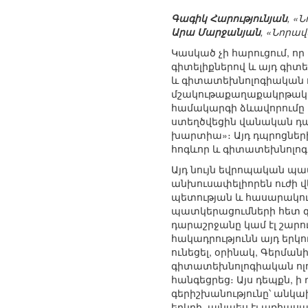
Գագիկ Հարությունյան
, «
Արա Մարջանյան
, «Նորա
Կասկած չի հարուցում, ո
գիտելիքներով և այդ գիտ
և գիտատեխնոլոգիական 
մշակութաքաղաքակրթակա
համակարգի ձևավորումը Կ
ստեղծվեցին վանական դպ
խարտիա»։ Այդ դպրոցներ
հոգևոր և գիտատեխնոլոգ
Այդ նույն եվրոպական պա
անխուսափելիորեն ուժի 
պետության և հասարակութ
պատկերացումների հետ գի
դարաշրջանը կամ էլ շա
հակադրությունն այդ երկ
ունեցել, օրինակ, Գերմա
գիտատեխնոլոգիական ոլ
հանգեցրեց։ Այս դեպքն, ի
գերիշխանությունը՝ անկա
երկրի, այնպես էլ առհաս