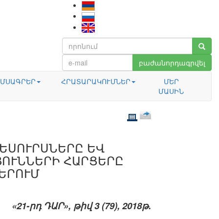
բաժանորդագրվել
ՄՍԱԳՐԵՐ
ՀՐԱՏԱՐԱԿՈՒՄՆԵՐ
ՄԵՐ
ՄԱՍԻՆ
ԵՍՈՒՐՍՆԵՐԸ ԵՎ
ՈՒՆՆԵՐԻ ՀԱՐՑԵՐԸ
ԵՐՈՒՄ
«21-րդ ԴԱՐ», թիվ 3 (79), 2018թ.