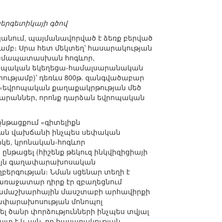
ներգետիկայի գծով
ականում, պայմանավորված է ձեռք բերված
յամբ։ Սրա հետ մեկտեղ՝ հասարակության
 համապատասխան հոգևոր,
վրոպական եկեղեցա-համալսարանական
ությամբ)՝ դեռևս 800թ. զանգվածաբար
 «եվրոպական քաղաքակրթության մեծ
սարաններ, որոնք դարձան եվրոպական
ընթացքում «գիտելիքն
ական վախճանի ինչպես սեփական
րկե, կրոնական-հոգևոր
ընթացել (հիշենք թեկուզ ինկվիզիցիայի
կայն գաղափարախոսական
ղբերգության։ Նման սցենար տեղի է
 առաջատար դիրք էր զբաղեցնում
համաշխարհային մասշտաբի արհավիրքի
գաղափարախոսության մոնոպոլ
լ ծանր փորձությունների ինչպես տվյալ
յտ է և այն, որ հասարակության