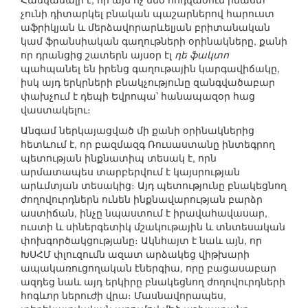
չունի դիտարկել բնական պաշարներով հարուստ
աֆրիկյան և մերձավորարևելյան բրիտանական
կամ ֆրանսիական գաղութների օրինակները, քանի
որ դրանցից շատերն այսօր էլ
դե ֆակտո
պահպանել են իրենց գաղութային կարգավիճակը,
իսկ այդ երկրների բնակչությունը զանգվածաբար
փախչում է դեպի Եվրոպա՝ հանապազօր հաց
վաստակելու։
Անգամ ներկայացված մի քանի օրինակներից
հետևում է, որ բազմազգ Ռուսաստանը ինտեգրող
պետության ինքնատիպ տեսակ է, որն
արմատապես տարբերվում է կայսրության
արևմտյան տեսակից։ Այդ պետությունը բնակեցնող
ժողովուրդներն ունեն ինքնավարության բարձր
աստիճան, ինչը նպաստում է իրավահավասար,
ուստի և սիներգետիկ մշակութային և տնտեսական
փոխգործակցությանը։ Ակնհայտ է նաև այն, որ
ԽՍՀՄ փլուզումն ազատ արձակեց վիթխարի
ապակառուցողական էներգիա, որը բացասաբար
ազդեց նաև այդ երկիրը բնակեցնող ժողովուրդների
հոգևոր ներուժի վրա։ Մասնավորապես,