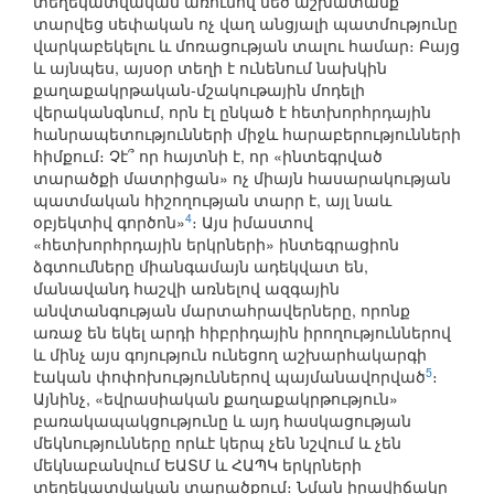
տեղեկատվական առումով մեծ աշխատանք
տարվեց սեփական ոչ վաղ անցյալի պատմությունը
վարկաբեկելու և մոռացության տալու համար։ Բայց
և այնպես, այսօր տեղի է ունենում նախկին
քաղաքակրթական-մշակութային մոդելի
վերականգնում, որն էլ ընկած է հետխորհրդային
հանրապետությունների միջև հարաբերությունների
հիմքում։ Չէ՞ որ հայտնի է, որ «ինտեգրված
տարածքի մատրիցան» ոչ միայն հասարակության
պատմական հիշողության տարր է, այլ նաև
4
օբյեկտիվ գործոն»
։ Այս իմաստով
«հետխորհրդային երկրների» ինտեգրացիոն
ձգտումները միանգամայն ադեկվատ են,
մանավանդ հաշվի առնելով ազգային
անվտանգության մարտահրավերները, որոնք
առաջ են եկել արդի հիբրիդային իրողություններով
և մինչ այս գոյություն ունեցող աշխարհակարգի
5
էական փոփոխություններով պայմանավորված
։
Այնինչ, «եվրասիական քաղաքակրթություն»
բառակապակցությունը և այդ հասկացության
մեկնությունները որևէ կերպ չեն նշվում և չեն
մեկնաբանվում ԵԱՏՄ և ՀԱՊԿ երկրների
տեղեկատվական տարածքում։ Նման իրավիճակը