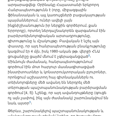
արդարացվեց։ Օրինակը Հայաստանի երկրորդ
Հանրապետությունն է (որը, միջազգային
ֆինանսական և այլ կառույցների բացակայության
պայմաններում, ուներ ավելի լայն
ինքնիշխանություն իր ներքին գործերում, քան
Երրորդը), որտեղ ներդաշնակորեն զարգանում էին
բարձրտեխնոլոգիական արտադրությունը,
գիտությունը և մշակույթը։ Բավական է նշել այն
փաստը, որ այդ հանրապետության բնակչությունը
կազմում էր 4 մլն, իսկ 1980-ական թթ. վերջի ՀՆԱ
8
ցուցանիշը ցայժմ մնում է չգերազանցված
։
Միևնույն ժամանակ, հանրապետությունում
գործում էին մոտ հարյուր մասնագիտացված
ինստիտուտներ և կոնստրուկտորական բյուրոներ,
որոնցում աշխատող հայ գիտնականներն ու
տեխնոլոգները մեծ ավանդ են ներդրել մեծ
տերության պաշտպանունակության բարձրացման
գործում [4, 5]։ Նշենք, որ այդ ավանդույթները (գուցե
ոչ այն չափով, ինչ այն ժամանակ) շարունակվում են
9
նաև այսօր
։
Թերևս, շարունակելով պաշտպանունակության և
անվտանգության թեման՝ նշենք, որ Իսրայել Օրու