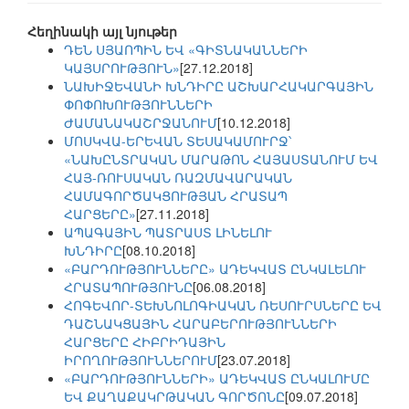
Հեղինակի այլ նյութեր
ԴԵՆ ՍՅԱՈՊԻՆ ԵՎ «ԳԻՏՆԱԿԱՆՆԵՐԻ
ԿԱՅՍՐՈՒԹՅՈՒՆ»
[27.12.2018]
ՆԱԽԻՋԵՎԱՆԻ ԽՆԴԻՐԸ ԱՇԽԱՐՀԱԿԱՐԳԱՅԻՆ
ՓՈՓՈԽՈՒԹՅՈՒՆՆԵՐԻ
ԺԱՄԱՆԱԿԱՇՐՋԱՆՈՒՄ
[10.12.2018]
ՄՈՍԿՎԱ-ԵՐԵՎԱՆ ՏԵՍԱԿԱՄՈՒՐՋ՝
«ՆԱԽԸՆՏՐԱԿԱՆ ՄԱՐԱԹՈՆ ՀԱՅԱՍՏԱՆՈՒՄ ԵՎ
ՀԱՅ-ՌՈՒՍԱԿԱՆ ՌԱԶՄԱՎԱՐԱԿԱՆ
ՀԱՄԱԳՈՐԾԱԿՑՈՒԹՅԱՆ ՀՐԱՏԱՊ
ՀԱՐՑԵՐԸ»
[27.11.2018]
ԱՊԱԳԱՅԻՆ ՊԱՏՐԱՍՏ ԼԻՆԵԼՈՒ
ԽՆԴԻՐԸ
[08.10.2018]
«ԲԱՐԴՈՒԹՅՈՒՆՆԵՐԸ» ԱԴԵԿՎԱՏ ԸՆԿԱԼԵԼՈՒ
ՀՐԱՏԱՊՈՒԹՅՈՒՆԸ
[06.08.2018]
ՀՈԳԵՎՈՐ-ՏԵԽՆՈԼՈԳԻԱԿԱՆ ՌԵՍՈՒՐՍՆԵՐԸ ԵՎ
ԴԱՇՆԱԿՑԱՅԻՆ ՀԱՐԱԲԵՐՈՒԹՅՈՒՆՆԵՐԻ
ՀԱՐՑԵՐԸ ՀԻԲՐԻԴԱՅԻՆ
ԻՐՈՂՈՒԹՅՈՒՆՆԵՐՈՒՄ
[23.07.2018]
«ԲԱՐԴՈՒԹՅՈՒՆՆԵՐԻ» ԱԴԵԿՎԱՏ ԸՆԿԱԼՈՒՄԸ
ԵՎ ՔԱՂԱՔԱԿՐԹԱԿԱՆ ԳՈՐԾՈՆԸ
[09.07.2018]