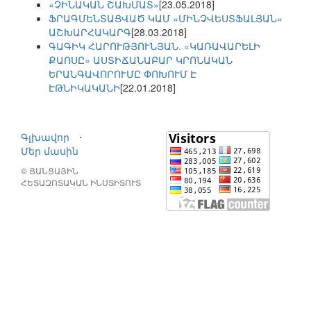
«ՉԻՆԱԿԱՆ ՇԱԽՄԱՏ»
[23.05.2018]
ՖՐԱԳՄԵՆՏԱՑՎԱԾ ԿԱՄ «ՄԻՆՉՎԵՍՏՖԱԼՅԱՆ»
ԱՇԽԱՐՀԱԿԱՐԳ
[28.03.2018]
ԳԱԳԻԿ ՀԱՐՈՒԹՅՈՒՆՅԱՆ. «ԿԱՌԱՎԱՐԵԼԻ
ՔԱՈՍԸ» ԱՍՏԻՃԱՆԱԲԱՐ ԿՐՈՆԱԿԱՆ
ԵՐԱՆԳԱՎՈՐՈՒՄԸ ՓՈԽՈՒՄ Է
ԷԹՆԻԿԱԿԱՆԻ
[22.01.2018]
Գլխավոր
⋅
Մեր մասին
© ՑԱՆՑԱՅԻՆ
ՀԵՏԱԶՈՏԱԿԱՆ ԻՆՍՏԻՏՈՒՏ