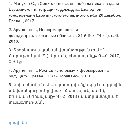
1. Манукян С., «Социологическая проблематика и задачи
Евразийской интеграции», доклад на Ежегодной
конференции Евразийского экспертного клуба 20 декабря,
Ереван, 2017.
2. Арутюнян Г., Информационные и
деиндустриализованные общества, 21-й Век, #4(41), с. 6,
2016.
3. Տեղեկատվական անվտանգություն (խմբ.՝
Հարությունյան Գ.), Երևան, «Նորավանք» ԳԿՀ, 2017,
316 էջ։
4. Арутюнян Г., Распад «системы» и формирование
будущего, Ереван, НОФ «Нораванк», 2011.
5. Կրիտիկական ենթակառուցվածքները և ազգային
անվտանգությունը (խմբ.՝ Հարությունյան Գ.),
Երևան, «Նորավանք» ԳԿՀ, 2018 (պատրաստվում է
տպագրության)։
դեպի ետ