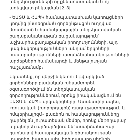
տեղեկությունների ոչ քննադատական և ոչ
ադեկվատ ընկալման [2, 3];
- ԵԱՏՄ և ՀԱՊԿ համապատասխան կառույցների
կողմից ինտեգրման գործընթացին ուղղված
մտածված և համակարգային տեղեկատվական
քաղաքականության բացակայություն՝
աշխարհաքաղաքական իրողությունների, այդ
կազմակերպությունների անդամ երկրների
հասարակությունների առանձնահատկությունների,
արժեքների համակարգի և մենթալության
հաշվառմամբ։
Նկատենք, որ վերջին կետում թվարկված
գործոնները բավական խելամտորեն
օգտագործվում են տեղեկատվական
գործողություններում, որոնք իրականացնում են
ԵԱՏՄ և ՀԱՊԿ մրցակիցները։ Մասնավորապես,
«ռուսական (խորհրդային) գաղութատիրություն և
իմպերիալիզմ» բառերն ու հասկացությունները
դարձել են յուրատեսակ մեմեր, որոնք մեթոդաբար
և լայնորեն արծարծվում են՝ աստիճանաբար
դառնալով հասարակական գիտակցության
տարրեր, հատկապես երիտասարդ սերնդի