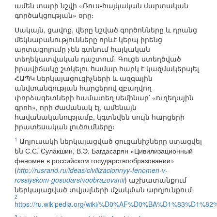
ամեն տարի նշվի «Ռուս-հայկական մարտական
գործակցության» օրը։
Սակայն, ցավոք, վերը նշված գործոնները և դրանց
մեկնաբանությունները որևէ կերպ իրենց
արտացոլումը չեն գտնում հայկական
տեղեկատվական դաշտում։ Գուցե ստեղծված
իրավիճակը շտկելու համար հարկ է կազմակերպել
ՀԱՊԿ ներկայացուցիչների և ազգային
անվտանգության հարցերով զբաղվող
փորձագետների համատեղ սեմինար՝ «ուղեղային
գրոհ», որի ժամանակ էլ, ամենայն
հավանականությամբ, կգտնվեն սույն հարցերի
իրատեսական լուծումները։
1
Աղյուսակի ներկայացված ցուցանիշները ստացվել
են С.С. Сулакшин, В.Э. Багдасарян «Цивилизационный
феномен в российском государствообразовании»
(
http://rusrand.ru/ideas/civilizacionnyy-fenomen-v-
rossiyskom-gosudarstvoobrazovanii
) աշխատանքում
ներկայացված տվյալների մշակման արդյունքում։
2
https://ru.wikipedia.org/wiki/%D0%AF%D0%BA%D1%83%D1%
3