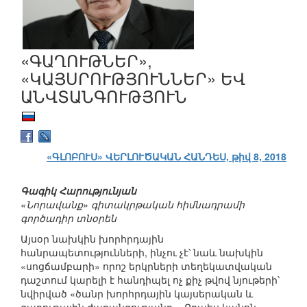
«ԳԱՂՈՒԹՆԵՐ»,
«ԿԱՅՍՐՈՒԹՅՈՒՆՆԵՐ» ԵՎ
ԱՆՎՏԱՆԳՈՒԹՅՈՒՆ
«ԳԼՈԲՈՒՍ» ՎԵՐԼՈՒԾԱԿԱՆ ՀԱՆԴԵՍ, թիվ 8, 2018
Գագիկ Հարությունյան
«Նորավանք» գիտակրթական հիմնադրամի
գործադիր տնօրեն
Այսօր նախկին խորհրդային
հանրապետությունների, ինչու չէ՝ նաև նախկին
«սոցճամբարի» որոշ երկրների տեղեկատվական
դաշտում կարելի է հանդիպել ոչ քիչ թվով նյութերի՝
նվիրված «ծանր խորհրդային կայսերական և