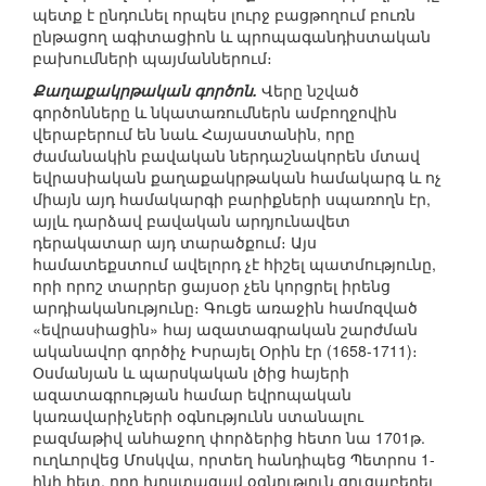
պետք է ընդունել որպես լուրջ բացթողում բուռն
ընթացող ագիտացիոն և պրոպագանդիստական
բախումների պայմաններում։
Քաղաքակրթական գործոն.
Վերը նշված
գործոնները և նկատառումներն ամբողջովին
վերաբերում են նաև Հայաստանին, որը
ժամանակին բավական ներդաշնակորեն մտավ
եվրասիական քաղաքակրթական համակարգ և ոչ
միայն այդ համակարգի բարիքների սպառողն էր,
այլև դարձավ բավական արդյունավետ
դերակատար այդ տարածքում։ Այս
համատեքստում ավելորդ չէ հիշել պատմությունը,
որի որոշ տարրեր ցայսօր չեն կորցրել իրենց
արդիականությունը։ Գուցե առաջին համոզված
«եվրասիացին» հայ ազատագրական շարժման
ականավոր գործիչ Իսրայել Օրին էր (1658-1711)։
Օսմանյան և պարսկական լծից հայերի
ազատագրության համար եվրոպական
կառավարիչների օգնությունն ստանալու
բազմաթիվ անհաջող փորձերից հետո նա 1701թ.
ուղևորվեց Մոսկվա, որտեղ հանդիպեց Պետրոս 1-
ինի հետ, որը խոստացավ օգնություն ցուցաբերել