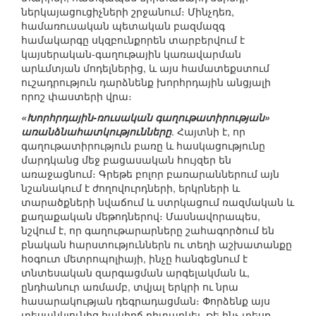
ներկայացուցիչների շրջանում։ Մինչդեռ,
համառուսական պետական բազմազգ
համակարգը սկզբունքորեն տարբերվում է
կայսերական-գաղութային կառավարման
արևմտյան մոդելներից, և այս համատեքստում
ուշադրություն դարձնենք խորհրդային անցյալի
որոշ փաստերի վրա։
«Խորհրդային-ռուսական գաղութատիրության»
առանձնահատկությունները
. Հայտնի է, որ
գաղութատիրություն բառը և հասկացությունը
մարդկանց մեջ բացասական հույզեր են
առաջացնում։ Գրեթե բոլոր բառարաններում այն
նշանակում է ժողովուրդների, երկրների և
տարածքների նվաճում և ստրկացում ռազմական և
քաղաքական մեթոդներով։ Մասնավորապես,
նշվում է, որ գաղութարարները շահագործում են
բնական հարստություններն ու տեղի աշխատանքը
հօգուտ մետրոպոլիայի, ինչը հանգեցնում է
տնտեսական զարգացման արգելակման և,
ընդհանուր առմամբ, տվյալ երկրի ու նրա
հասարակության դեգրադացման։ Փորձենք այս
տեսանկյունից հակիրճ դիտարկել, թե ինչ տեսք