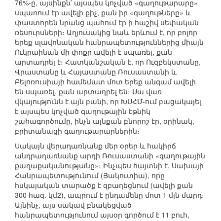
76%-ը, այսինքն՝ այսպես կոչված «գաղութարարը»
սպառում էր ավելի քիչ, քան իր «գաղութները» և
փաստորեն նրանց պահում էր ի հաշիվ սեփական
ռեսուրսների։ Աղյուսակից նաև երևում է, որ բոլոր
երեք սլավոնական հանրապետություններից միայն
Ուկրաինան մի փոքր ավելի է սպառել, քան
արտադրել է։ Հատկանշական է, որ Ուզբեկստանը,
Վրաստանը և Հայաստանը Ռուսաստանի և
Բելոռուսիայի համեմատ մոտ երեք անգամ ավելի
են սպառել, քան արտադրել են։ Սա վառ
վկայությունն է այն բանի, որ ԽՍՀՄ-ում բացակայել
է այսպես կոչված գաղութային էթնիկ
շահագործումը, ինչն այնքան բնորոշ էր, օրինակ,
բրիտանացի գաղութարարներին։
Սակայն վերադառնանք մեր օրեր և հակիրճ
անդրադառնանք արդի Ռուսաստանի «գաղութային
քաղաքականությանը»։ Ինչպես հայտնի է, Սախայի
Հանրապետությունում (Յակուտիա), որը
հսկայական տարածք է զբաղեցնում (ավելի քան
300 հազ. կմ2), ապրում է ընդամենը մոտ 1 մլն մարդ։
Այնինչ, այս սակավ բնակեցված
հանրապետությունում այսօր գործում է 11 բուհ,