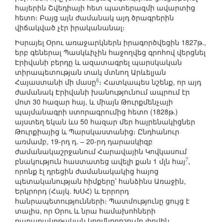
հայերին Շվեդիայի հետ պատերազմի ավարտից
հետո։ Բայց այն ժամանակ այդ ծրագրերին
վիճակված չէր իրականանալ։
Իսրայել Օրու առաջարկներն իրագործվեցին 1827թ.,
երբ գեներալ Պասկևիչին հաջողվեց գրոհով վերցնել
Էրիվանի բերդը և ազատագրել պարսկական
տիրապետության տակ մտնող Արևելյան
6
Հայաստանի մի մասը
։ Հատկապես նշենք, որ այդ
ժամանակ Էրիվանի խանությունում ապրում էր
մոտ 30 հազար հայ, և միայն Թուրքմենչայի
պայմանագրի ստորագրումից հետո (1828թ.)
այստեղ եկան ևս 50 հազար մեր հայրենակիցներ
Թուրքիայից և Պարսկաստանից։ Ընդհանուր
առմամբ, 19-րդ դ. – 20-րդ դարասկիզբ
ժամանակաշրջանում Հարավային Կովկասում
7
բնակություն հաստատեց ավելի քան 1 մլն հայ
,
որոնք էլ դրեցին ժամանակակից հայոց
պետականության հիմքերը՝ հանձինս Առաջին,
Երկրորդ (Հայկ. ԽՍՀ) և Երրորդ
հանրապետությունների։ Պատմությունը ցույց է
տալիս, որ Օրու և նրա համախոհների
քաղաքակրթական կողմնորոշումը լիովին