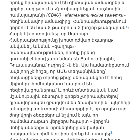
որոնք հրապարակում են գիտական ամսագրեր և
գրքեր, այդ թվում և Հյուսիսարևելյան դաշնային
համալսարանի
(СВФУ) «Математические заметки»
հեղինակավոր ամսագիրը։ Հանրապետությունում
2
գործում են նաև 8 թատրոն և 2 խոշոր թանգարան
։
Հարկ է խոստովանել, որ Սախայի
Հանրապետությունը խիստ դժվար է գաղութ
անվանել, և նման «գաղութ»-
հանրապետություններ, որոնք իրենց
ցուցանիշներով շատ նման են Յակուտիային,
Ռուսաստանում ուղիղ 21-ն են։ Այս համատեքստում
ավելորդ չէ հիշել, որ ԱՄՆ տեղաբնիկները՝
հնդկացիները (որոնց թիվը գերազանցում է հինգ
միլիոնը), հիմնականում ապրում են
ռեզերվացիաներում և որևէ տնտեսական կամ
մշակութային ռեսուրսի գրեթե չտիրապետելով՝
գլխավորապես զբաղվում են ծխախոտի և ալկոհոլի
անաքցիզ առևտրով։ Հետաքրքիր է, որ որպես այդ
ժողովրդի ձեռքբերում նշվում է այն, որ
համեմատաբար վերջերս հպարտ «վերջին
մոհիկանները» և իրոկեզները սեփական
3
խաղատներ հիմնելու իրավունք են ստացել
։
Հասկանալի է, որ այս ոչ մեծ հոդվածում իմաստ