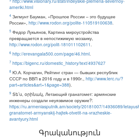
http://www.visionary.ru/stati/indeyskie-plemena-severnoy-
ameriki.html
4
Зигмунт Бауман, «Прошлое России – это будущее
России»,
http://www.rodon.org/polite-110519100638
.
5
Федор Лукьянов, Картина мироустройства
превращается в непостижимую мозаику,
http://www.rodon.org/polit-181011102611
.
6
http://erevangala500.com/page/46.html
.
7
https://bigenc.ru/domestic_history/text/4937627
8
Ю.А. Корчагин, Рейтинг стран — бывших республик
СССР по ВВП в 2016 году и в 1990г.,
http://www.lerc.ru/?
part=articles&art=1&page=388
).
9
Տե՛ս, օրինակ, Летающий гранатомет: армянские
инженеры создали неуязвимое оружие?:
https://ru.armeniasputnik.am/society/20181007/14936089/letayush
granatomet-armyanskij-hajtek-otvetit-na-vrazheskie-
avantyury.html
Գրականություն