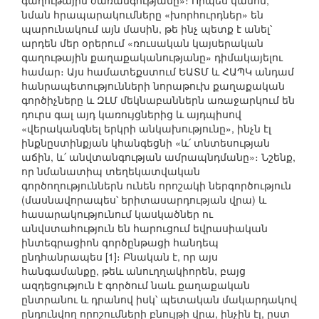
գաղութային ժառանգությանը»։ Որպես կանոն,
նման հրապարակումները «խորհուրդներ» են
պարունակում այն մասին, թե ինչ պետք է անել՝
արդեն մեր օրերում «ռուսական կայսերական
գաղութային քաղաքականությանը» դիմակայելու
համար։ Այս համատեքստում ԵԱՏՄ և ՀԱՊԿ անդամ
հանրապետությունների նորաթուխ քաղաքական
գործիչները և ԶԼՄ մեկնաբաններն առաջարկում են
դուրս գալ այդ կառույցներից և այդպիսով
«վերականգնել երկրի անկախությունը», ինչն էլ
ինքնըստինքյան կհանգեցնի «և՛ տնտեսության
աճին, և՛ անվտանգության ամրապնդմանը»։ Նշենք,
որ նմանատիպ տեղեկատվական
գործողություններն ունեն որոշակի ներգործություն
(մասնավորապես՝ երիտասարդության վրա) և
հասարակությունում կասկածներ ու
անվստահություն են հարուցում եվրասիական
ինտեգրացիոն գործընթացի հանդեպ
ընդհանրապես [1]։ Բնական է, որ այս
հանգամանքը, թեև անուղղակիորեն, բայց
ազդեցություն է գործում նաև քաղաքական
ընտրանու և դրանով իսկ՝ պետական մակարդակով
ընդունվող որոշումների բնույթի վրա, ինչին էլ, ըստ