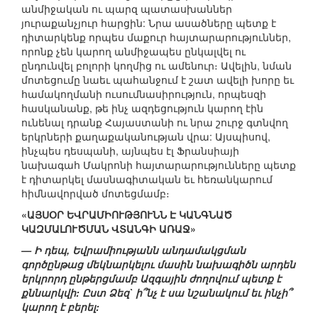
անմիջական ու պարզ պատասխաններ
յուրաքանչյուր հարցին: Նրա ասածները պետք է
դիտարկենք որպես մաքուր հայտարարություններ,
որոնք չեն կարող անմիջապես ընկալվել ու
ընդունվել բոլորի կողմից ու ամենուր։ Ավելին, նման
մոտեցումը նաեւ պահանջում է շատ ավելի խորը եւ
համակողմանի ուսումնասիրություն, որպեսզի
հասկանանք, թե ինչ ազդեցություն կարող էին
ունենալ դրանք Հայաստանի ու նրա շուրջ գտնվող
երկրների քաղաքականության վրա: Այսպիսով,
ինչպես դեսպանի, այնպես էլ Ֆրանսիայի
նախագահ Մակրոնի հայտարարությունները պետք
է դիտարկել մասնագիտական եւ հեռանկարում
հիմնավորված մոտեցմամբ։
«ԱՅՍՕՐ ԵՎՐԱՄԻՈՒԹՅՈՒՆՆ Է ԿԱՆԳՆԱԾ
ԿԱԶՄԱԼՈՒԾՄԱՆ ՎՏԱՆԳԻ ԱՌԱՋ»
— Ի դեպ, Եվրամիությանն անդամակցման
գործընթաց մեկնարկելու մասին նախագիծն արդեն
երկրորդ ընթերցմամբ Ազգային ժողովում պետք է
քննարկվի: Ըստ Ձեզ` ի՞նչ է սա նշանակում եւ ինչի՞
կարող է բերել: