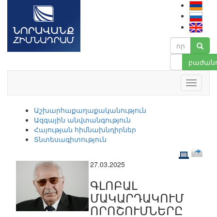
բաժանո
Աշխարհաքաղաքականություն
Ազգային անվտանգություն
Հայության հիմնախնդիրներ
Տնտեսագիտություն
27.03.2025
ԳԼՈԲԱԼ
ՄԱԿԱՐԴԱԿՈՒՄ
ՈՐՈՇՈՒՄՆԵՐԸ