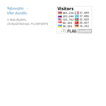
Գլխավոր
⋅
Մեր մասին
© ՑԱՆՑԱՅԻՆ
ՀԵՏԱԶՈՏԱԿԱՆ ԻՆՍՏԻՏՈՒՏ