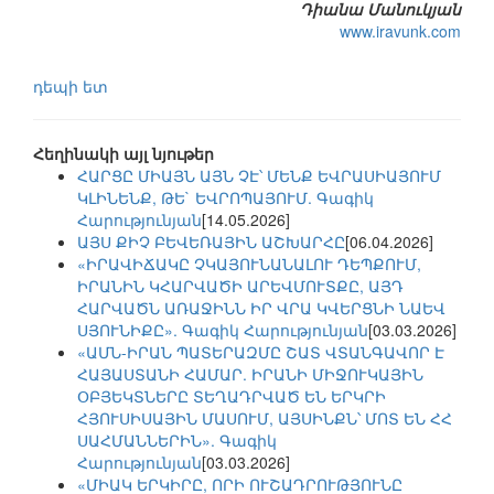
Դիանա Մանուկյան
www.iravunk.com
դեպի ետ
Հեղինակի այլ նյութեր
ՀԱՐՑԸ ՄԻԱՅՆ ԱՅՆ ՉԷ՝ ՄԵՆՔ ԵՎՐԱՍԻԱՅՈՒՄ
ԿԼԻՆԵՆՔ, ԹԵ` ԵՎՐՈՊԱՅՈՒՄ. Գագիկ
Հարությունյան
[14.05.2026]
ԱՅՍ ՔԻՉ ԲԵՎԵՌԱՅԻՆ ԱՇԽԱՐՀԸ
[06.04.2026]
«ԻՐԱՎԻՃԱԿԸ ՉԿԱՅՈՒՆԱՆԱԼՈՒ ԴԵՊՔՈՒՄ,
ԻՐԱՆԻՆ ԿՀԱՐՎԱԾԻ ԱՐԵՎՄՈՒՏՔԸ, ԱՅԴ
ՀԱՐՎԱԾՆ ԱՌԱՋԻՆՆ ԻՐ ՎՐԱ ԿՎԵՐՑՆԻ ՆԱԵՎ
ՍՅՈՒՆԻՔԸ». Գագիկ Հարությունյան
[03.03.2026]
«ԱՄՆ-ԻՐԱՆ ՊԱՏԵՐԱԶՄԸ ՇԱՏ ՎՏԱՆԳԱՎՈՐ Է
ՀԱՅԱՍՏԱՆԻ ՀԱՄԱՐ. ԻՐԱՆԻ ՄԻՋՈՒԿԱՅԻՆ
ՕԲՅԵԿՏՆԵՐԸ ՏԵՂԱԴՐՎԱԾ ԵՆ ԵՐԿՐԻ
ՀՅՈՒՍԻՍԱՅԻՆ ՄԱՍՈՒՄ, ԱՅՍԻՆՔՆ՝ ՄՈՏ ԵՆ ՀՀ
ՍԱՀՄԱՆՆԵՐԻՆ». Գագիկ
Հարությունյան
[03.03.2026]
«ՄԻԱԿ ԵՐԿԻՐԸ, ՈՐԻ ՈՒՇԱԴՐՈՒԹՅՈՒՆԸ