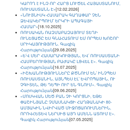
ԿԱՐՈՂ է ԻՆՉ-ՈՐ ՀԱՐՑ ԼՈՒԾԵԼ ՀԱՅԱՍՏԱՆՈՒՄ,
ՌՈՒՍԱՍՏԱՆՆ Է»
[12.02.2026]
«ՆՈՒՅՆԻՍԿ ՀԱՍԱՐԱԿ ԳԱՂԱՓԱՐ ՉԵՆ
ՁԵՎԱԿԵՐՊՈՒՄ՝ ԵՐԿՐԻ ԱՊԱԳԱՅԻ
ՀԱՄԱՐ»
[18.10.2025]
ՌՈՒՍԱԿԱՆ ՌԱԶՄԱԲԱԶԱՅՈՒՄ ՏԵՂԻ
ՈՒՆԵՑԱԾԸ ԵՍ ԳՆԱՀԱՏՈՒՄ ԵՄ ՈՐՊԵՍ ԽՈՇՈՐ
ՍՐԻԿԱՅՈՒԹՅՈՒՆ. Գագիկ
Հարությունյան
[29.08.2025]
«Ե՛Վ ՄԵՐ ՀԱՍԱՐԱԿՈՒԹՅԱՆ, ԵՎ՛ ՌՈՒՍԱՍՏԱՆԻ
ՀԱՄԲԵՐՈՒԹՅԱՆ ԲԱԺԱԿԸ ԼՑՎԵԼ Է». Գագիկ
Հարությունյան
[16.07.2025]
«ԻՇԽԱՆՈՒԹՅՈՒՆՆԵՐԸ ՔԾՆՈՒՄ ԵՆ՝ ԻՆՉՊԵՍ
ՌՈՒՍԱՍՏԱՆԻՆ, ԱՅՆՊԵՍ ԷԼ՝ ԵՎՐՈՊԱՅԻՆ, ՈՒ
ՉԳԻՏԵՆ, ԹԵ ԴԵՊԻ ՈՒՐ ԵՆ ԳՆՈՒՄ». Գագիկ
Հարությունյան
[09.06.2025]
«ՄՈՍԿՎԱՆ ՄԵԾ ԲԱՆ ՉԻ ԿՈՐՑՆԻ, ԵԹԵ
ՓԱՇԻՆՅԱՆԸ ՉՄԱՍՆԱԿՑԻ ՀԱՂԹԱՆԱԿԻ 80-
ԱՄՅԱԿԻՆ ՆՎԻՐՎԱԾ ՄԻՋՈՑԱՌՈՒՄՆԵՐԻՆ,
ՈՐՈՎՀԵՏԵՎ ՆԵՐՍԻՑ ԱՅԴ ԱՄԵՆՆ ԱՏՈՒՄ Է».
Գագիկ Հարությունյան
[07.05.2025]