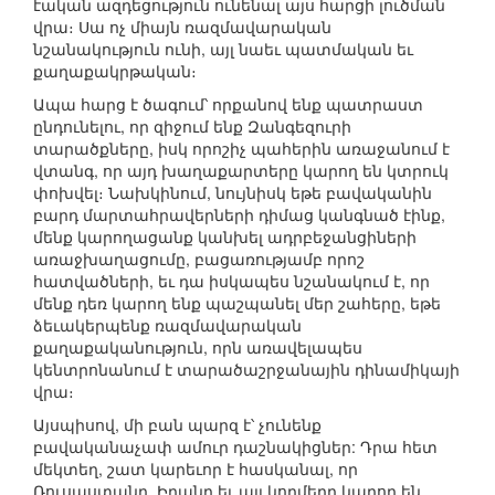
էական ազդեցություն ունենալ այս հարցի լուծման
վրա։ Սա ոչ միայն ռազմավարական
նշանակություն ունի, այլ նաեւ պատմական եւ
քաղաքակրթական։
Ապա հարց է ծագում՝ որքանով ենք պատրաստ
ընդունելու, որ զիջում ենք Զանգեզուրի
տարածքները, իսկ որոշիչ պահերին առաջանում է
վտանգ, որ այդ խաղաքարտերը կարող են կտրուկ
փոխվել։ Նախկինում, նույնիսկ եթե բավականին
բարդ մարտահրավերների դիմաց կանգնած էինք,
մենք կարողացանք կանխել ադրբեջանցիների
առաջխաղացումը, բացառությամբ որոշ
հատվածների, եւ դա իսկապես նշանակում է, որ
մենք դեռ կարող ենք պաշպանել մեր շահերը, եթե
ձեւակերպենք ռազմավարական
քաղաքականություն, որն առավելապես
կենտրոնանում է տարածաշրջանային դինամիկայի
վրա։
Այսպիսով, մի բան պարզ է՝ չունենք
բավականաչափ ամուր դաշնակիցներ: Դրա հետ
մեկտեղ, շատ կարեւոր է հասկանալ, որ
Ռուսաստանը, Իրանը եւ այլ կողմերը կարող են