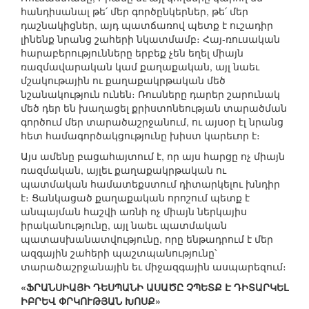
հանդիսանալ թե՛ մեր գործընկերներ, թե՛ մեր
դաշնակիցներ, այդ պատճառով պետք է ուշադիր
լինենք նրանց շահերի նկատմամբ։ Հայ-ռուսական
հարաբերությունները երբեք չեն եղել միայն
ռազմավարական կամ քաղաքական, այլ նաեւ
մշակութային ու քաղաքակրթական մեծ
նշանակություն ունեն։ Ռուսները դարեր շարունակ
մեծ դեր են խաղացել քրիստոնեության տարածման
գործում մեր տարածաշրջանում, ու այսօր էլ նրանց
հետ համագործակցությունը խիստ կարեւոր է։
Այս ամենը բացահայտում է, որ այս հարցը ոչ միայն
ռազմական, այլեւ քաղաքակրթական ու
պատմական համատեքստում դիտարկելու խնդիր
է։ Ցանկացած քաղաքական որոշում պետք է
անպայման հաշվի առնի ոչ միայն ներկայիս
իրականությունը, այլ նաեւ պատմական
պատասխանատվությունը, որը ենթադրում է մեր
ազգային շահերի պաշտպանությունը՝
տարածաշրջանային եւ միջազգային ասպարեզում։
«ՖՐԱՆՍԻԱՅԻ ԴԵՍՊԱՆԻ ԱՍԱԾԸ ՉՊԵՏՔ Է ԴԻՏԱՐԿԵԼ
ԻԲՐԵՎ ՓՐԿՈՒԹՅԱՆ ԽՈՍՔ»