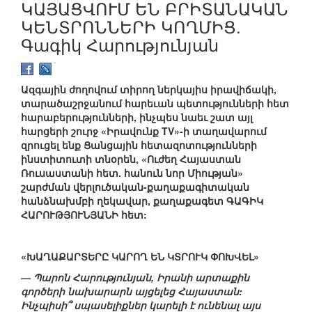
ԿԱՅԱՑՎՈՒՄ ԵՆ ԲՐԻՏԱՆԱԿԱՆ
ԿԵՆՏՐՈՆՆԵՐԻ ԿՈՂՄԻՑ.
Գագիկ Հարությունյան
Ազգային ժողովում տիրող ներկայիս իրավիճակի,
տարածաշրջանում հարեւան պետությունների հետ
հարաբերությունների, ինչպես նաեւ շատ այլ
հարցերի շուրջ «Իրավունք TV»-ի տաղավարում
զրուցել ենք Ցանցային հետազոտությունների
ինստիտուտի տնօրեն, «Ուժեղ Հայաստան
Ռուսաստանի հետ. հանուն նոր Միության»
շարժման վերլուծական-քաղաքագիտական
հանձնախմբի ղեկավար, քաղաքագետ ԳԱԳԻԿ
ՀԱՐՈՒԹՅՈՒՆՅԱՆԻ հետ:
«ԽԱՂԱՔԱՐՏԵՐԸ ԿԱՐՈՂ ԵՆ ԿՏՐՈՒԿ ՓՈԽՎԵԼ»
— Պարոն Հարությունյան, Իրանի արտաքին
գործերի նախարարն այցելեց Հայաստան:
Ինչպիսի՞ սպասելիքներ կարելի է ունենալ այս