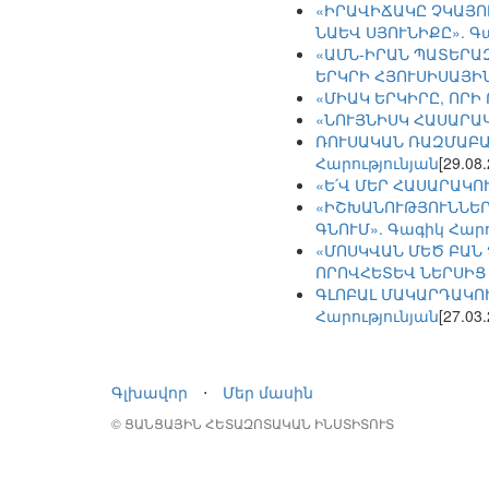
«ԻՐԱՎԻՃԱԿԸ ՉԿԱՅՈ
ՆԱԵՎ ՍՅՈՒՆԻՔԸ». Գ
«ԱՄՆ-ԻՐԱՆ ՊԱՏԵՐԱ
ԵՐԿՐԻ ՀՅՈՒՍԻՍԱՅԻՆ
«ՄԻԱԿ ԵՐԿԻՐԸ, ՈՐԻ
«ՆՈՒՅՆԻՍԿ ՀԱՍԱՐԱ
ՌՈՒՍԱԿԱՆ ՌԱԶՄԱԲԱ
Հարությունյան
[29.08
«Ե՛Վ ՄԵՐ ՀԱՍԱՐԱԿՈ
«ԻՇԽԱՆՈՒԹՅՈՒՆՆԵՐԸ
ԳՆՈՒՄ». Գագիկ Հարո
«ՄՈՍԿՎԱՆ ՄԵԾ ԲԱՆ
ՈՐՈՎՀԵՏԵՎ ՆԵՐՍԻՑ 
ԳԼՈԲԱԼ ՄԱԿԱՐԴԱԿՈ
Հարությունյան
[27.03
Գլխավոր
⋅
Մեր մասին
© ՑԱՆՑԱՅԻՆ ՀԵՏԱԶՈՏԱԿԱՆ ԻՆՍՏԻՏՈՒՏ