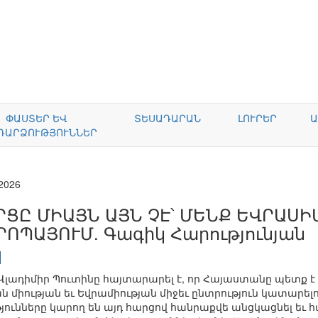
ՓԱՍՏԵՐ ԵՎ
ՏԵՍԱԴԱՐԱՆ
ԼՈՒՐԵՐ
Ա
ԴԱՐՁՈՒԹՅՈՒՆՆԵՐ
.2026
ՐՑԸ ՄԻԱՅՆ ԱՅՆ ՉԷ՝ ՄԵՆՔ ԵՎՐԱՍԻ
ՐՈՊԱՅՈՒՄ. Գագիկ Հարությունյան
ադիմիր Պուտինը հայտարարել է, որ Հայաստանը պետք է 
իության եւ Եվրամիության միջեւ ընտրություն կատարելու
ունները կարող են այդ հարցով հանրաքվե անցկացնել եւ հա