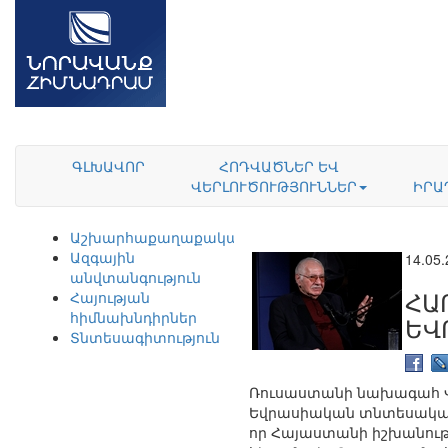
ԳԼԽԱՎՈՐ
ՀՈԴՎԱԾՆԵՐ ԵՎ
ՎԵՐԼՈՒԾՈՒԹՅՈՒՆՆԵՐ
ԻՐԱ
Աշխարհաքաղաքականություն
Ազգային
14.05
անվտանգություն
ՀԱ
Հայության
հիմնախնդիրներ
ԵՎ
Տնտեսագիտություն
Ռուսաստանի նախագահ Վլ
Եվրասիական տնտեսական մ
որ Հայաստանի իշխանությ