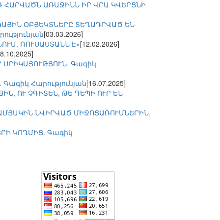
Դ ՀԱՐՎԱԾՆ ԱՌԱՋԻՆՆ ԻՐ ՎՐԱ ԿՎԵՐՑՆԻ
ԿԱՅԻՆ ՕԲՅԵԿՏՆԵՐԸ ՏԵՂԱԴՐՎԱԾ ԵՆ
ությունյան
[03.03.2026]
ՆՈՒՄ, ՌՈՒՍԱՍՏԱՆՆ Է»
[12.02.2026]
18.10.2025]
 ՍՐԻԿԱՅՈՒԹՅՈՒՆ. Գագիկ
 Գագիկ Հարությունյան
[16.07.2025]
ԻՆ, ՈՒ ՉԳԻՏԵՆ, ԹԵ ԴԵՊԻ ՈՒՐ ԵՆ
-ԱՄՅԱԿԻՆ ՆՎԻՐՎԱԾ ՄԻՋՈՑԱՌՈՒՄՆԵՐԻՆ,
ՐԻ ԿՈՂՄԻՑ. Գագիկ