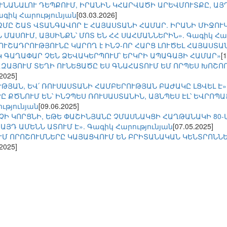
ՒՆԱՆԱԼՈՒ ԴԵՊՔՈՒՄ, ԻՐԱՆԻՆ ԿՀԱՐՎԱԾԻ ԱՐԵՎՄՈՒՏՔԸ, ԱՅ
ագիկ Հարությունյան
[03.03.2026]
ԶՄԸ ՇԱՏ ՎՏԱՆԳԱՎՈՐ Է ՀԱՅԱՍՏԱՆԻ ՀԱՄԱՐ. ԻՐԱՆԻ ՄԻՋՈՒ
 ՄԱՍՈՒՄ, ԱՅՍԻՆՔՆ՝ ՄՈՏ ԵՆ ՀՀ ՍԱՀՄԱՆՆԵՐԻՆ». Գագիկ Հար
 ՈՒՇԱԴՐՈՒԹՅՈՒՆԸ ԿԱՐՈՂ է ԻՆՉ-ՈՐ ՀԱՐՑ ԼՈՒԾԵԼ ՀԱՅԱՍՏԱ
Կ ԳԱՂԱՓԱՐ ՉԵՆ ՁԵՎԱԿԵՐՊՈՒՄ՝ ԵՐԿՐԻ ԱՊԱԳԱՅԻ ՀԱՄԱՐ»
[
ԶԱՅՈՒՄ ՏԵՂԻ ՈՒՆԵՑԱԾԸ ԵՍ ԳՆԱՀԱՏՈՒՄ ԵՄ ՈՐՊԵՍ ԽՈՇՈՐ
.2025]
ՒԹՅԱՆ, ԵՎ՛ ՌՈՒՍԱՍՏԱՆԻ ՀԱՄԲԵՐՈՒԹՅԱՆ ԲԱԺԱԿԸ ԼՑՎԵԼ Է».
 ՔԾՆՈՒՄ ԵՆ՝ ԻՆՉՊԵՍ ՌՈՒՍԱՍՏԱՆԻՆ, ԱՅՆՊԵՍ ԷԼ՝ ԵՎՐՈՊԱՅ
ւթյունյան
[09.06.2025]
 ՉԻ ԿՈՐՑՆԻ, ԵԹԵ ՓԱՇԻՆՅԱՆԸ ՉՄԱՍՆԱԿՑԻ ՀԱՂԹԱՆԱԿԻ 80
ԱՅԴ ԱՄԵՆՆ ԱՏՈՒՄ Է». Գագիկ Հարությունյան
[07.05.2025]
ՒՄ ՈՐՈՇՈՒՄՆԵՐԸ ԿԱՅԱՑՎՈՒՄ ԵՆ ԲՐԻՏԱՆԱԿԱՆ ԿԵՆՏՐՈՆՆԵ
.2025]