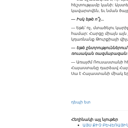
հեշտությամբ կանի: Այստե
կավարտվեն, եւ նման ծայր
— Իսկ եթե ո՞չ...
— Եթե՝ ոչ, մտածելու կարի
համար: Հարցը միայն այն չ
կդառնանք Թուրքիայի վիլա
— Եթե ընտրություններում
ռուսական ռազմաբազան:
— Առայժմ Ռուսաստանի հեն
Հայաստանը դարձավ Հայաստ
Սա է Հայաստանի միակ երաշ
դեպի ետ
Հեղինակի այլ նյութեր
ԱՅՍ ՔԻՉ ԲԵՎԵՌԱՅԻ