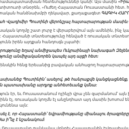
համապատասխան հետեւություններ կանի: Այս մասին
«Իրա
տիտուտի տնօրեն, «Ուժեղ Հայաստան Ռուսաստանի հետ. հ
իտական հանձնախմբի ղեկավար, քաղաքագետ
ԳԱԳԻԿ ՀԱՐ
հ Վլադիմիր Պուտինի վերոնշյալ հայտարարության մասին:
ւսական կողմը շատ լուրջ է վերաբերվում այն ամենին, ինչ
: Հայաստանի տնտեսությունը հենված է ռուսական տնտեսու
ունն իրեն այդքան հանդուգն չպահի:
ությունը եղավ անմիջապես Ուկրաինայի նախագահ Զելենսկո
յունը անմիջականորեն կապել այդ այցի հետ:
Զելենսկին հենց Երեւանից բավական անհաջող հայտարարու
սխանեց Պուտինին՝ ասելով, թե հանրաքվե կանցկացնենք, ե
ան պատասխանը արդյոք անհետեւանք կմնա:
ւն էր, եւ Ռուսաստանում ոչինչի վրա չեն զարմանում՝ այն ի
ինն էլ, ռուսական կողմն էլ անընդհատ այդ մասին խոսում են
 կունենա այն:
ասել է, որ Հայաստանի՝ Եվրամիությանը միանալու ծրագրե
ա ի՞նչ է նշանակում:
եթե Ռուսաստանը ցանկանա վռնդել Հայաստանին Եվրասիակ