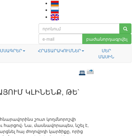
բաժանորդագրվել
ՄՍԱԳՐԵՐ
ՀՐԱՏԱՐԱԿՈՒՄՆԵՐ
ՄԵՐ
ՄԱՍԻՆ
ԱՅՈՒՄ ԿԼԻՆԵՆՔ, ԹԵ`
հնարավորինս շուտ կողմնորոշվի
 հարցով։ Նա, մասնավորապես, նշել է,
րցնել հայ ժողովրդի կարծիքը, որից