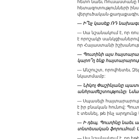
հետո նաեւ Ռուսաստանը 
հետազոտությունների ինս
վերլուծական-քաղաքագ
— Ի՞նչ կասեք ՌԴ նախագա
— Սա նշանակում է, որ ռո
է որոշակի սանկցիաներով
որ Հայաստանի իշխանությ
— Պուտինի այս հայտարար
կարո՞ղ ենք հայտարարութ
— Անշուշտ, որովհետեւ 
նկատմամբ:
— Նիկոլ Փաշինյանը պատա
անհրաժեշտությունը: Նմ
— Սպասելի հայտարարությո
է իր բնական հունով: Պուտ
է տեսնել, թե ինչ արդյունք
— Ի դեպ, Պուտինը նաեւ 
տնտեսական ֆորումում։ Ս
— Սա նշանակում է, որ 