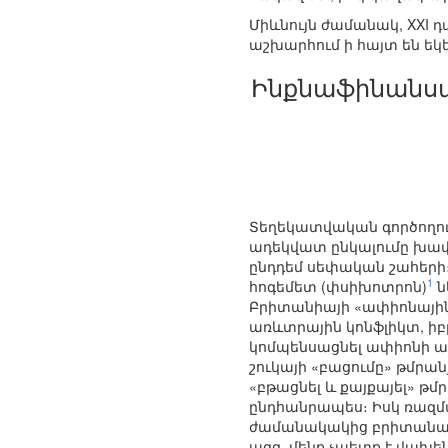
Միևնույն ժամանակ, XXI 
աշխարհում ի հայտ են եկ
Ինքնաֆինանսա
Տեղեկատվական գործողու
ադեկվատ ընկալումը խափ
ընդդեմ սեփական շահերի։ 
1
հոգեմետ (փսիխոտրոն)
ն
Բրիտանիայի «ափիոնային
առևտրային կոնֆլիկտ, իբ
կոմպենսացնել ափիոնի ա
շուկայի «բացումը» թմրա
«բթացնել և քայքայել» թ
ընդհանրապես։ Իսկ ռազ
ժամանակակից բրիտանացի
ազգ, մենք չպետք է վախե