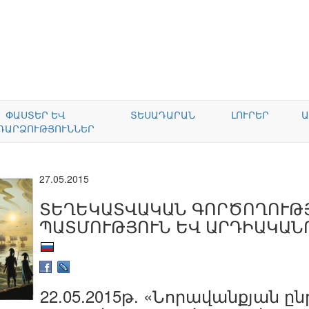
ՓԱՍՏԵՐ ԵՎ
ՏԵՍԱԴԱՐԱՆ
ԼՈՒՐԵՐ
Ա
ԴԱՐՁՈՒԹՅՈՒՆՆԵՐ
27.05.2015
ՏԵՂԵԿԱՏՎԱԿԱՆ ԳՈՐԾՈՂՈՒԹՅ
ՊԱՏՄՈՒԹՅՈՒՆ ԵՎ ԱՐԴԻԱԿԱՆ
22.05.2015թ. «Նորավանքյան 