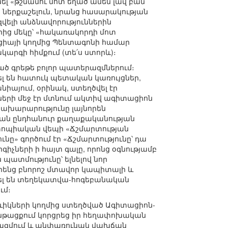
ել «թշնամու մոտ եղած ամեն լավ բան
ջ ներքաշելուն, նրանց հասարակության
վելի անձնավորություններին
րից մեկը՝ «հակառակորդի մոտ
իայի կողմից Պենտագոնի համար
արգի հիմքում (տե՛ս ստորև)։
ղած գրեթե բոլոր պատերազմներում։
լ են հատուկ պետական կառույցներ,
նիայում, օրինակ, ստեղծվել էր
ների մեջ էր մտնում ակտիվ ագիտացիոն
խարարությունը լայնորեն
յան ընդհանուր քաղաքականության
ուտոպիական վեպի «Ճշմարտության
ը» գործում էր «Ճշմարտությունը՝ դա
իչների ի հայտ գալը, որոնց օգնությամբ
տմությունը՝ ելնելով նոր
իրենց բնորոշ մտավոր կապիտալի և
րել են տեղեկատվա-հոգեբանական
ւմ։
ևիկների կողմից ստեղծված Ագիտացիոն-
նթացքում կորցրեց իր հեղափոխական
երազմում և անփառունակ վախճան