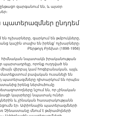
ընթացո զարգանում են, և այսօր
ներ։
ն պատերազմներ ընդդեմ
մ են ոչխարները, զարկում են թմբուկները,
անց կաշին տալիս են իրենք՝ ոչխարները։
Բերթոլդ Բրեխտ (1898-1956)
անց հիմնական նպատակն իրականության
 պարտադրելը, որոնք ուղղված են
չ միայն վերբալ կամ հոգեբանական, այլև
 համատեքստում բավական ուսանելի են
յդ պատերազմները դիտարկում են որպես
աստանից իրենց ներմուծումը
տազոտողները նշում են, որ չինական
ինացի կայսրերը) նպատակ ուներ
նիկներին և չինական հասարակությանն
ումն էր։ Ափիոնային պատերազմների
ռ Չինաստանը մնում է թմրամոլների
ան»։ Ափիոնային պատերազմների