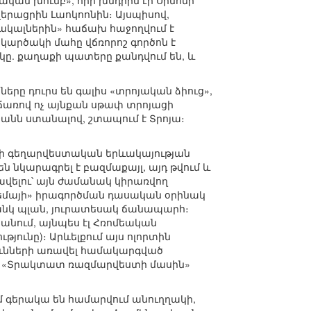
ական խումբ», որի խնդիրն էր Սինոնի
երացրին Լաոկոոնին։ Այսպիսով,
ծակալներին» հաճախ հաջողվում է
կարծակի մահը վճռորոշ գործոն է
կը. քաղաքի պատերը քանդվում են, և
ները դուրս են գալիս «տրոյական ձիուց»,
ճառով ոչ այնքան սթափ տրոյացի
անն ստանալով, շտապում է Տրոյա։
ոսի գեղարվեստական երևակայության
ն նկարագրել է բազմաքայլ, այդ թվում և
վելու՝ այն ժամանակ կիրառվող
գեմայի» իրագործման դասական օրինակ
անկ պլան, յուրատեսակ ճանապարհ։
նում, այնպես էլ Հռոմեական
յունը)։ Արևելքում այս ոլորտին
յունների առավել համակարգված
ար) «Տրակտատ ռազմարվեստի մասին»
մ գերակա են համարվում անուղղակի,