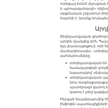
ունեցավ ԽՍՀՄ փլուզման 
և պրոպագանդայի» ռեյխսմ
սկզբնական շրջանում մոբ
հայտնի է, նրանք նույնպ
Արդ
Տեղեկատվական գործողությ
արդեն մշակվեց ԱՄՆ Պաշ
Այդ փաստաթղթում, որի հ
մասնավորապես, «տեղեկա
սահմանումները.
տեղեկատվական են հ
համակարգերի կողմի
նպատակով՝ սեփակա
տեղեկատվական պատ
նրա ռազմաքաղաքակ
պատերազմ վարող եր
կարող է լրիվ կաթվ
Բերված ձևակերպումից 
ինֆոգեն սպառնալիքների ի