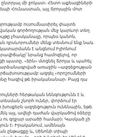
րի ընտրյալ մի ջոկատ։ Հետո աքեացիների
դեպի Հունաստան, այլ Տրոյային մոտ
րությամբ ուսումնասիրել փայտե
վական գործողության մեջ կարևոր տեղ
ույթը չհասկանալը, որպես կանոն,
ան դրսևորումներ մենք տեսնում ենք նաև
ի կատարմանն է անցնում Իլիոնում
իրավիճակը՝ նրանց համոզելով, որ
ցի պատը, «ձին» մտցնել Տրոյա և պահել
վոր արձանագրված առաջին
«ազդեցության
երճախոսությամբ ազդել «որոշումների
լանը հազիվ թե իրականանար։ Բայց դա
ույների հերթական նենգությունն է և
տեսման շնորհ ուներ, փորձում էր
ի խոսքերն ազդեցություն ունենային, եթե
(մեկ այլ, ավելի դաժան վարկածով օձերը
ն ու զղջար արածի համար)։ Կասկած չի
ւն է։ Իրականում, ամենայն
ան ընթացքը և, Սինոնի տիպի