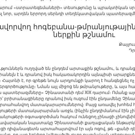
դարում «ստրատեգեմաների» տեսությունը և պրակտիկան սր
ել նոր, արդեն երրորդ սերնդի տեղեկատվական պատերազմ
վորվող հոգեբանա-թմրանյութայի
ներքին թշնամու
Քայլու
Դր
թյուններն ուղղված են ընդդեմ արտաքին թշնամու, և դր
անելն է և դրանով իսկ հակառակորդին այնպիսի արարքներ
Հայտնի է, որ գրեթե նույն արդյունքի կարող է հանգեցնել ո
երգործությունը։ Նման այլ միջոց են թմրանյութերը, և այս
 պատերազմները» Չինաստանի դեմ XIX դարում։ Ոմանք ա
ր՝ բրիտանացիները դրանով իսկ ուզում էին ընդամենը Չին
րտահանվող մատակարարումներով։ Բայց առավել խոհեմ հե
նյութերի մատակարարման առջև (ինչին ընդդիմանում էին չ
մրանյութերի օգտագործման հակում ունեցող չինացի չինով
մավարական նպատակը Չինաստանի քաղաքական ենթարկեց
 դիվանագետն արտահայտվում էր այն ոգով, թե «քանի դե
նանք, որ այդ երկիրը կվերածվի լուրջ ռազմական տերությ