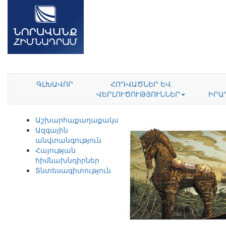
ԳԼԽԱՎՈՐ
ՀՈԴՎԱԾՆԵՐ ԵՎ
ՎԵՐԼՈՒԾՈՒԹՅՈՒՆՆԵՐ
ԻՐԱ
Աշխարհաքաղաքականություն
Ազգային
անվտանգություն
Հայության
հիմնախնդիրներ
Տնտեսագիտություն