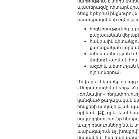
հարթություն է տեղափոխ
պատերազմը դիտարկվում 
ձեռք է բերում ինքնուրու
պատերազմների օգնությա
հոգևորությունից և 
բացասական վերաբեր
հանրային գիտակցու
քաղաքական լարվածո
անվստահության և կ
փոխոչնչացման հրահ
ազգի և պետության
ոլորտներում։
Դժվար չէ նկատել, որ այդ
«Ստրատագեմաները»։ Հայ
«գունավոր» հեղափոխությո
կանգնած քաղաքական կամ
հոսքերի առկայության պար
օրինակ, [4]), գրեթե անհ
հակազդեցությունը հնարա
և այդ ռեսուրսները նաև
պարագայում։ Այլ խոսքով՝
սակավ են , իսկ գաղափ