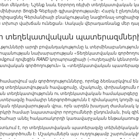
հետ մեկտեղ։ Նշենք նաև Երրորդ ռեյխի տեղեկատվական կա
ինիստր Յոզեֆ Գեբելսի գլխավորությամբ։ Հարկ է ընդունե
իլիզացնել Գերմանիայի բնակչությանը նացիոնալ-սոցիալիզ
ես տխուր վախճան ունեցան։ Սակայն վերադառնանք մեր դ
ի տեղեկատվական պատերազմների 
ունների արդի բովանդակությունը և տերմինաբանությունը սկ
տպանության նախարարության «Տեղեկատվական գործողութ
իմքում դրվեցին
RAND
կորպորացիայի («ուղեղային կենտրոն»
տվական գործողություն» և «տեղեկատվական պատերազմ»
ամարվում այն գործողությունները, որոնք ձեռնարկվում
ց տեղեկատվության հավաքումը, մշակումը, փոխանցումն 
ն տեղեկատվությունն ու տեղեկատվական համակարգերը
երազմը համալիր ներգործությունն է դիմակայող կողմ
ան ղեկավարության վրա, որն արդեն խաղաղ ժամանակ կ
կրի համար նպաստավոր որոշումների ընդունման, իսկ զ
ածահար անել հակառակորդի կառավարչական ենթակառուցվ
հետևում է, որ տեղեկատվական պատերազմը տեխնիկական
րագործումն է։ Մշակումներն այս ուղղությամբ շարունակվո