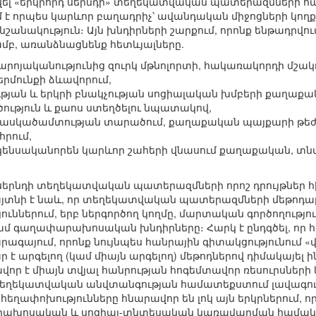
վել «երկրորդ սերնդի» տեղեկատվական պատերազմների հա
է որպես կարևոր բաղադրիչ՝ ավանդական միջոցների կողք
յն նշանակություն։ Այն խնդիրների շարքում, որոնք ենթադրվ
մբ, առանձնացնենք հետևյալները.
բարոյականությունից զուրկ մթնոլորտի, հակառակորդի մշ
մունքի ձևավորում,
թյան և երկրի բնակչության սոցիալական խմբերի քաղաքա
ւթյուն և քաոս ստեղծելու նպատակով,
ասկածամտության տարածում, քաղաքական պայքարի թեժաց
րում,
 կենսականորեն կարևոր շահերի վնասում քաղաքական, տ
 սերնդի տեղեկատվական պատերազմների որոշ դրույթներ հի
տնի է նաև, որ տեղեկատվական պատերազմների մեթոդաբան
ւններում, երբ ներգործող կողմը, մարտական գործողությունն
 գաղափարախոսական խնդիրները։ Հարկ է ընդգծել, որ 
ագայում, որոնք նույնպես հանրային գիտակցությունում «վ
նար է արգելող (կամ միայն արգելող) մեթոդներով դիմակայե
վոր է միայն տվյալ հանրության հոգեմտավոր ռեսուրսներ
 տեղեկատվական անվտանգության համատեքստում լավագույ
 հեղափոխությունները հնարավոր են լոկ այն երկրներում, ո
արախոսական և սոցիալ-տնտեսական կառավարման համակար