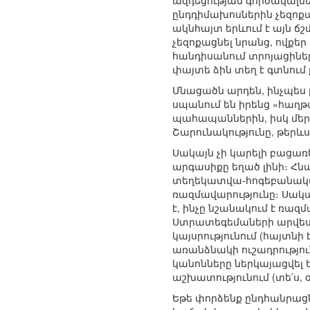
ազդեցության գործակալնե
ընդդիմախոսներին չեզոքա
ակնհայտ երևում է այն ճ
չեզոքացնել նրանց, ովքե
հանդիսանում տրոյացիներ
փայտե ձին տեղ է գտնում
Մնացածն արդեն, ինչպես ը
սպանում են իրենց «հաղ
պահապաններին, իսկ մեր
Շարունակությունը, թերևս
Սակայն չի կարելի բացառ
արգասիքը եղած լինի։ Հնա
տեղեկատվա-հոգեբանական
ռազմավարությունը։ Սակա
է, ինչը նշանակում է ռ
Ստրատեգեմաների արվեստ
կայսրությունում (հայտնի
առանձնակի ուշադրությու
կանոնները ներկայացվել 
աշխատությունում (տե՛ս, օր
Եթե փորձենք ընդհանրացն