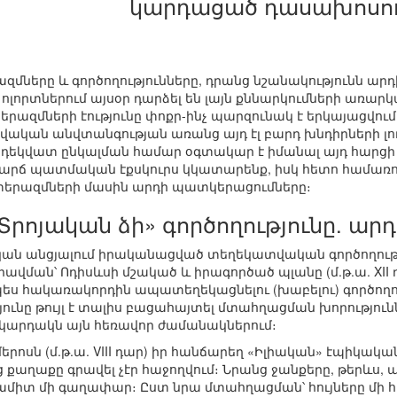
կարդացած դասախոսու
ները և գործողությունները, դրանց նշանակությունն արդ
 ոլորտներում այսօր դարձել են լայն քննարկումների առար
րազմների էությունը փոքր-ինչ պարզունակ է երկայացվում և
վական անվտանգության առանց այդ էլ բարդ խնդիրների լ
ադեկվատ ընկալման համար օգտակար է իմանալ այդ հարցի ի
մ կարճ պատմական էքսկուրս կկատարենք, իսկ հետո համ
ատերազմների մասին արդի պատկերացումները։
Տրոյական ձի» գործողությունը. ար
ան անցյալում իրականացված տեղեկատվական գործողու
րավման՝ Ոդիսևսի մշակած և իրագործած պլանը (մ.թ.ա. XII 
ես հակառակորդին ապատեղեկացնելու (խաբելու) գործողությ
յունը թույլ է տալիս բացահայտել մտահղացման խորությու
կարդակն այն հեռավոր ժամանակներում։
երոսն (մ.թ.ա. VIII դար) իր հանճարեղ «Իլիական» էպիկակ
ց քաղաքը գրավել չէր հաջողվում։ Նրանց ջանքերը, թերևս, ա
ամիտ մի գաղափար։ Ըստ նրա մտահղացման՝ հույները մի