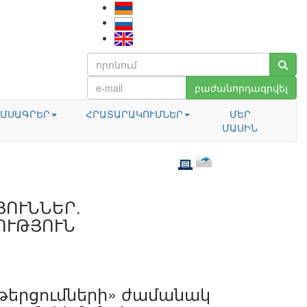
բաժանորդագրվել
ՄՍԱԳՐԵՐ
ՀՐԱՏԱՐԱԿՈՒՄՆԵՐ
ՄԵՐ
ՄԱՍԻՆ
ՈՒՆՆԵՐ.
ՈՒԹՅՈՒՆ
ընթերցումների» ժամանակ