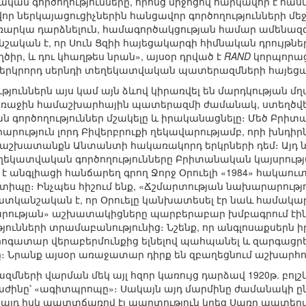
ան գործողությունները, որոնց միջոցով հարկավոր է հասն
վոր ներկայացուցիչներին հանցավոր գործողությունների մե
ռարկա դարձնելուն, համագործակցության համար ամենազզ
շական է, որ Սուն Ցզիի հայեցակարգի հիմնական դրույթնե
իր, և դու կհաղթես նրան», այսօր դրված է
RAND
կորպորաց
 երկրորդ սերնդի տեղեկատվական պատերազմների հայեցակ
յուններն այս կամ այն ձևով կիրառվել են մարդկության մ
, Առաջին համաշխարհային պատերազմի ժամանակ, ստեղծվե
ան գործողություններ մշակելը և իրականացնելը։ Մեծ Բրիտա
ություն լորդ Բիվերբրուքի ղեկավարությամբ, որի խնդիր
շխատանքն Անտանտի հակառակորդ երկրների դեմ։ Այդ նա
եկատվական գործողությունները Բրիտանական կայսրութ
է անգլիացի հանճարեղ գրող Ջորջ Օրուելի «1984» հակա
ը։ Ինչպես հիշում ենք, «Ճշմարտության նախարարություն
ատկանշական է, որ Օրուելը կանխատեսել էր նաև համակարգ
ության» աշխատակիցները պարբերաբար խմբագրում էին պա
ւնների տրամաբանությունից։ Նշենք, որ անգլոսաքսերն 
հոգատար վերաբերմունքից ելնելով պահպանել և զարգաց
ը։ Նրանք այսօր առաջատար դիրք են զբաղեցնում աշխարհո
երի վարման մեկ այլ հզոր կառույց դարձավ 1920թ. բոլշ
ինը՝ «ագիտպրոպը»։ Սակայն այդ մարմինը ժամանակի ը
 և այդ իսկ պատտճառով էլ պարտություն կրեց Սառը պատ