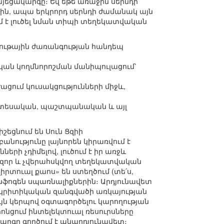
յեցակարգը։ Եվ եթե առաջին սերնդի
ին, ապա երկրորդ սերնդի ժամանակ այն
ում է լուծել նման տիպի տեղեկատվական
ակութային ժառանգության հանդեպ
կան կողմնորոշման մանիպուլացում՝
ում կուսակցությունների միջև,
նտեսական, պաշտպանական և այլ
շեցնում են Սուն Ցզիի
ությունը լայնորեն կիրառվում է
երի չդիմելով, լուծում է իր առջև
հզոր և չվերահսկվող տեղեկատվական
իրտուալ քաոս» են ստեղծում (տե՛ս,
լ ինֆոգեն սպառնալիքներին։ Արդյունավետ
ի կրիտիկական զանգվածի առկայության
ն կերպով օգտագործելու կարողության
րոնցում ինտելեկտուալ ռեսուրսները
գը գործում է անարդյունավետ։