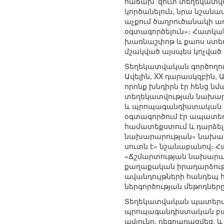
հաճախ՝ զուտ տեղեկատվակ
կործանելուն, նրա նշանա
աչքում ծաղրուծանակի ա
օգտագործելուն»։ Հատկան
խառնաշփոթ և քաոս ստեղծ
մշակված այսպես կոչված
Տեղեկատվական գործողութ
Ավելին, XX դարասկզբին
որոնք խնդիրն էր հենց նմ
տեղեկատվության նախարար
և պրոպագանդիստական ա
օգտագործում էր ապատեղ
համատեքստում և դարձել 
նախարարության» նախատիպ
սուտն է» նշանաբանով։ Հ
«Ճշմարտության նախարար
քաղաքական իրադարձությո
ավանդույթների հանդեպ 
ներգործության մեթոդներ
Տեղեկատվական պատերազմն
պրոպագանդիստական բաժ
ավյունը, դեգրադացվեց,