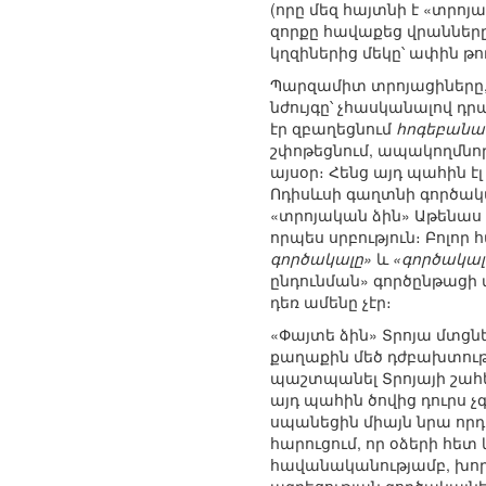
(որը մեզ հայտնի է «տրոյ
զորքը հավաքեց վրանները,
կղզիներից մեկը՝ ափին թո
Պարզամիտ տրոյացիները, 
նժույգը՝ չհասկանալով դ
էր զբաղեցնում
հոգեբանա
շփոթեցնում, ապակողմնոր
այսօր։ Հենց այդ պահին է
Ոդիսևսի գաղտնի գործակալ
«տրոյական ձին» Աթենաս 
որպես սրբություն։ Բոլո
գործակալը»
և
«գործակա
ընդունման» գործընթացի 
դեռ ամենը չէր։
«Փայտե ձին» Տրոյա մտցնե
քաղաքին մեծ դժբախտությո
պաշտպանել Տրոյայի շահ
այդ պահին ծովից դուրս չգ
սպանեցին միայն նրա որդ
հարուցում, որ օձերի հե
հավանականությամբ, խոր