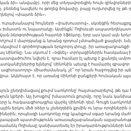
ական ձի» անվամբ), որի մեջ տեղավորեցին հույն զինվորնե
 բեռնեց նավերն ու թողեց ծովափը, բայց ուղևորվեց ոչ թե 
ղնելով «փայտե ձին»։
ուրախանալով հույների «փախուստով», սկսեցին հետաքրք
րա իմաստն ու նպատակը։ Այսինքն՝ Ոդիսևսի ապատեղեկատ
կան ներգործության
հայտնի էֆեկտը, երբ այս կամ այն երև
ոշում է մարդկանց և նրանց դրդում չմտածված քայլերի. նմ
լ սկսվում է գործողության երկրորդ փուլը. իր առաջադրանք
 Սինոնը։ Նա սկսում է «օգնել» տրոյացիներին հասկանալ 
աստվածուհու նվերն է, դրա համար էլ պետք է քանդել ամրո
ր հատկանիշներից ելնելով՝ Սինոնին պետք է համարել գրա
լ ագիտատորը»
միաժամանակ. չէ՞ որ նրան հաջողվեց իր պ
վրա։ Ակնհայտ է, որ առանց Սինոնի ջանքերի հունական պ
լուն ընդդիմացավ քուրմ Լաոկոոնը՝ հայտարարելով, թե դա հ
ւն կբերի։ Այլ խոսքով՝ իմաստուն քուրմը, որը նաև կանխա
երը և
հակաագիտացիա
վարել Սինոնի դեմ։ Գուցե Լաոկոոն
ային երկու մեծ օձեր և չխեղդեին քրմին ու նրա որդիներին 
իներին, որպեսզի Լաոկոոնը ողջ կյանքում սգար նրանց մահ
տ կապված պատմությունն առասպելաբանական այլաբանությո
ամանկ Ոդիսևսը կանխատեսել էր իրադարձությունների նմ