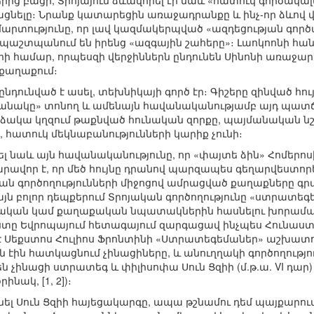
րից բացի, Տրոյայում ձևավորել էր նաև «հատուկ գործակալ
ցնելը։ Նրանք կատարեցին առաջադրանքը և ինչ-որ ձևով վ
շմարտությունը, որ լավ կազմակերպված «ազդեցության գոր
ր պաշտպանում են իրենց «ազգային շահերը»։ Լաոկոոնի հան
ի համար, որպեսզի վերջիններն ընդունեն Սինոնի առաջար
 քաղաքում։
նդունված է ասել, տեխնիկայի գործ էր։ Գիշերը զինված հույ
թանակը» տոնող և ամենայն հավանականությամբ այդ պատ
ձակա կղզում թաքնված հունական զորքը, պայմանական նշ
, հատուկ մեկնաբանությունների կարիք չունի։
ել նաև այն հավանականությունը, որ «փայտե ձին» Հոմեր
րավոր է, որ մեծ հույնը դրանով պարզապես գեղարվեստորե
 գործողությունների միջոցով ամրացված քաղաքները գրա
յն բոլոր դեպքերում Տրոյական գործողությունը «ստրատե
ազմական կամ քաղաքական նպատակներին հասնելու խորամ
ը Եվրոպայում հետագայում զարգացավ ինչպես Հունաստա
 է Սեքստոս Հուլիոս Ֆրոնտինի «Ստրատեգեմաներ» աշխատութ
ն էին հատկացնում չինացիները, և անուղղակի գործողութ
են չինացի ստրատեգ և փիլիսոփա Սուն Ցզիի (մ.թ.ա. VI դ
ինակ, [1, 2])։
ել Սուն Ցզիի հայեցակարգը, ապա թշնամու դեմ պայքարու