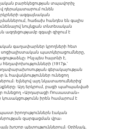
իալական բարեկեցության տպավորիչ
ավ դերակատարում ունեն
երկրների ազգայնական
մաններում, հաճախ հանդես են գալիս
ունենալով նույնքան տնտեսական
 ազդեցությամբ զգալի զիջում է
կան գաղափարներ կրողների հետ
ն սոցիալիստական պատկերացումները,
ցութաձևը։ Ինչպես հայտնի է,
հեղափոխությունների (1917թ.՝
գաղափարախոսության գերակայության
 և հավակնություններ ունեցող
րում։ Ելնելով այդ նկատառումներից`
քները։ Այդ երկրում, բացի պահպանված
ներ ունեցող «Արդարացի Ռուսաստան»
) կուսակցությունն իրեն համարում է
աստ իրողություններն էական
հանրության զարգացման վրա։
ն խոշոր պետություններում։ Օրինակ,