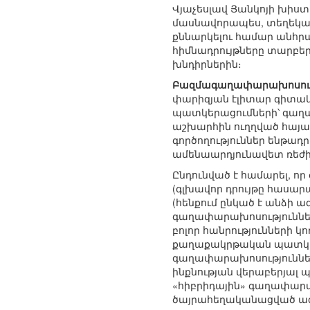
Վյաչեսլավ Յանկոյի խիստ
մասնավորապես, տեղեկատ
քննարկելու համար անհր
հիմնադրույթները տարբեր
խնդիրներին։
Բազմագաղափարախոսութ
փարիզյան էլիտար գիտակ
պատկերացումների՝ գաղա
աշխարհին ուղղված հայաց
գործողություններ ենթադ
ամենաարդյունավետ ռեժի
Ընդունված է համարել, ո
(գլխավոր դրույթը հասար
(հենքում ընկած է անձի 
գաղափարախոսությունների
բոլոր հանրությունների 
քաղաքակրթական պատկանե
գաղափարախոսություններ
ինքնության վերաբերյալ 
«հիբրիդային» գաղափարախ
ծայրահեղականացված ազ