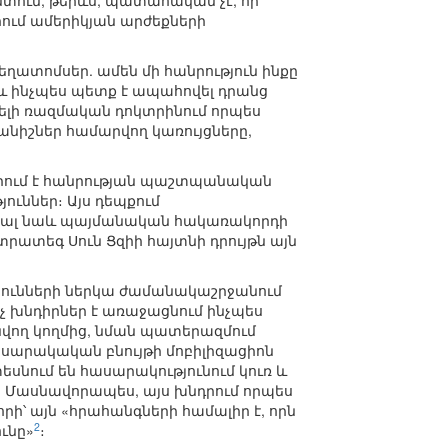
ստում, թերևս, պատահական չէ, որ
ում ամերիկյան արժեքների
եղատոմսեր. ամեն մի հանրություն ինքը
 և ինչպես պետք է ապահովել դրանց
յելի ռազմական դոկտրինում որպես
նիշներ համարվող կառույցները,
բերում է հանրության պաշտպանական
ւններ։ Այս դեպքում
նենալ նաև պայմանական հակառակորդի
տրատեգ Սուն Ցզիի հայտնի դրույթն այն
յունների ներկա ժամանակաշրջանում
չ խնդիրներ է առաջացնում ինչպես
վող կողմից, նման պատերազմում
ասարակական բնույթի մոբիլիզացիոն
սնում են հասարակությունում կուռ և
Մասնավորապես, այս խնդրում որպես
ի՝ այն «հրահանգների համալիր է, որն
2
ւնը»
։