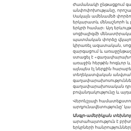
Ժամանակի ընթացքում գա
անփոփոխությանը, որոշակի
Սակայն ամենամեծ փորձու
երկարատև մենաշնորհ և բ
երկրի համար։ Այդ երևու
սոցիալիզմի մենատիրակա
պատմական փորձը վկայում
կիրառել ազատական, սոց
զարգացում և առաջընթաց 
ստացել է
«գաղափարախո
առաջին հերթին հոգևոր և
այնպես էլ ներքին հարաբ
տեղեկատվական անվտանգ
գաղափարախոսություններ
գաղափարախոսական դրու
բովանդակությունը և այ
Վերոնշյալի համատեքստու
արդյունավետությունը՝ 
Անգլո-ամերիկյան տեխնոլ
արտահայտություն է բրիտ
երկրների հանրությունն