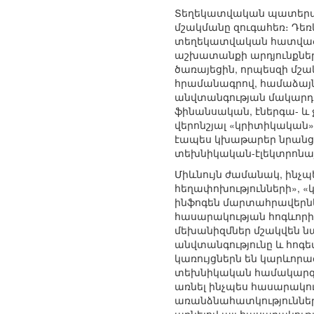
Տեղեկատվական պատերազ
մշակմանը զուգահեռ։ Դեռ
տեղեկատվական հատվածի
աշխատանքի արդյունքները
ծառայեցին, որպեսզի մշ
հրամանագրով, համաձայն
անվտանգության մակարդ
ֆինանսական, էներգա- և
վերոնշյալ «կրիտիկական»
էապես կխաթարեր նրանց 
տեխնիկական-էլեկտրոնա
Միևնույն ժամանակ, ինչպ
հեղափոխությունների», 
ինֆոգեն մարտահրավերնե
հասարակության հոգևորի
մեխանիզմներ մշակվեն նա
անվտանգությունը և հոգե
կառույցներն են կարևորա
տեխնիկական համակարգեր
առնել ինչպես հասարակո
առանձնահատկություններ