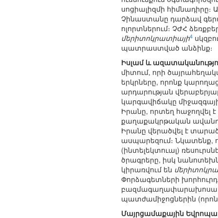
սոցիալիզմի հիմնադիրը։ 
Չինաստանը դարձավ գերտ
ոլորտներում։ ՉԺՀ ձեռքբ
4
մերիտոկրատիայի
սկզբո
պատրաստված անձինք։
Իսլամ և ազատականությո
միտում, որի ծայրահեղ
երկրները, որոնք կարողա
արդարության վերաբերյալ
կարգավիճակը միջազգային
Իրանը, որտեղ հաջողվել
քաղաքակրթական ավանդու
Իրանը վերածվել է տարա
ասպարեզում։ Նկատենք, 
(ինտելեկտուալ) ռեսուրս
ծրագրերը, իսկ նանոտեխնո
կիրառվում են
մերիտոկր
Փորձագետների խորհուրդ
բազմագաղափարախոսական
պատժամիջոցներին (որոնք 
Մայրցամաքային Եվրոպա