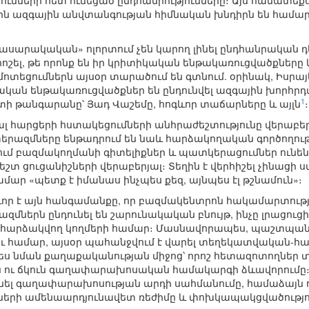
յունների հետ ունեցած ընդհանրությունները։ Այս համատեք
ն ազգային անվտանգության հիմնական խնդիրն են համար
-հասարակական» ոլորտում չեն կարող լինել ընդհանրական դ
րոշել, թե որոնք են իր կրիտիկական ենթակառուցվածքները
մոտեցումներն այսօր տարածում են գտնում. օրինակ, Իսրա
կան ենթակառուցվածքներ են ընդունվել ազգային խորհրդա
1
տի թանգարանը՝ Յադ Վաշեմը, հոգևոր տաճարները և այլն
։
յալ հարցերի հստակեցումների անհրաժեշտությունը վերա
ազմները ենթադրում են նաև հարձակողական գործողությո
գում բազմակողմանի գիտելիքներ և պատկերացումներ ու
տ ցուցանիշների վերաբերյալ։ Տեղին է վերհիշել չինացի ս
մար «պետք է իմանաս ինչպես քեզ, այնպես էլ թշնամուն»։
ևոր է այն հանգամանքը, որ բազմակենտրոն հակամարտութ
երն ընդունել են շարունակական բնույթ, ինչը լրացուցի
 հարձակվող կողմերի համար։ Մասնավորապես, պաշտպան
ու համար, այսօր պահանջվում է վարել տեղեկատվական-հ
ս նման քաղաքականության միջոց՝ որոշ հետազոտողներ տե
ու ճկուն գաղափարախոսական համակարգի ձևավորումը։ 
ունել գաղափարախոսության արդի սահմանումը, համաձայն որ
ների ամենաարդյունավետ ռեժիմը և փոխկապակցվածությո