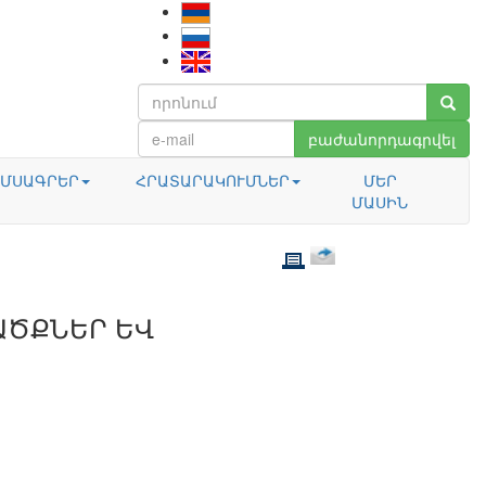
բաժանորդագրվել
ՄՍԱԳՐԵՐ
ՀՐԱՏԱՐԱԿՈՒՄՆԵՐ
ՄԵՐ
ՄԱՍԻՆ
ԱԾՔՆԵՐ ԵՎ