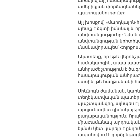
առնելով այլ հասարակութ
ամերիկյան փորձագետներ
պաշտպանությունը։
Այլ խոսքով՝ «մարդկային
պետք է ձգտի իմանալ և ո
անվտանգությունը։ Նման 
անվտանգության կրիտիկա
մասնավորապես՝ Հոլոքոս
Նկատենք, որ եթե վերոնշ
համակարգին, ապա պատեր
անհրաժեշտություն է ծա
հասարակության անհրաժեշ
մասին, թե հաղթանակի հա
Միևնույն ժամանակ, կար
տեղեկատվական պատերազմն
պաշտպանվող, այնպես էլ
արդյունավետ դիմակայել
քաղաքականություն։ Որպե
միաժամանակ արդիական 
ելման կետ կարելի է ընդ
ապահովում է գործընթաց