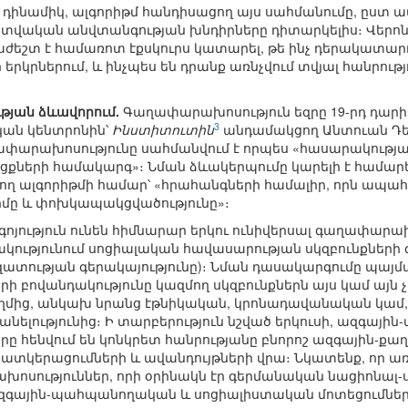
 դինամիկ, ալգորիթմ հանդիսացող այս սահմանումը, ըստ ամ
վական անվտանգության խնդիրները դիտարկելիս։ Վերոնշ
աժեշտ է համառոտ էքսկուրս կատարել, թե ինչ դերակատ
 երկրներում, և ինչպես են դրանք առնչվում տվյալ հանրու
յան ձևավորում.
Գաղափարախոսություն եզրը 19-րդ դարի ս
3
ան կենտրոնին՝
Ինստիտուտին
անդամակցող Անտուան Դե
փարախոսությունը սահմանվում է որպես «հասարակությա
քների համակարգ»։ Նման ձևակերպումը կարելի է համարե
րող ալգորիթմի համար՝ «հրահանգների համալիր, որն ապահ
մը և փոխկապակցվածությունը»։
ր գոյություն ունեն հիմնարար երկու ունիվերսալ գաղափար
ակությունում սոցիալական հավասարության սկզբունքների
ազատության գերակայությունը)։ Նման դասակարգումը պայմա
 բովանդակությունը կազմող սկզբունքներն այս կամ այն 
կողմից, անկախ նրանց էթնիկական, կրոնադավանական կամ,
լությունից։ Ի տարբերություն նշված երկուսի, ազգայի
ը հենվում են կոնկրետ հանրությանը բնորոշ ազգային-ք
պատկերացումների և ավանդույթների վրա։ Նկատենք, որ ա
ոսություններ, որի օրինակն էր գերմանական նացիոնալ-սո
գային-պահպանողական և սոցիալիստական մոտեցումների 