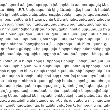
մներում անվտանգության խնդիրներն ակտուալացել են 
ևս 1996թ. ԱՄՆ նախագահին կից ձևավորվեց հատուկ հանձն
 կրիտիկական ենթակառուցվածքների պաշտպանության խ
 թույլ տվեցին ի հայտ բերել ԱՄՆ տեղեկատվական անվտան
ակվի այդ ոլորտում համապատասխան քաղաքականություն
 որի՝ ստեղծվեցին մի շարք ծրագրեր, որոնց նպատակն է
ակը քաղաքացիական և ռազմական կառավարման, կոմու
 ջրամատակարարման, ոստիկանական-փրկարարական և այլ
 ոլորտներում որոշվեցին այն «կրիտիկական ենթակառուցվա
գործառույթները։ Ներկայացված ոլորտների խնդիրները գ
յին-համակարգչային սարքերի անխափան գործունեությա
ես հետևում է «երկրորդ և երրորդ սերնդի» տեղեկատվակա
«կառավարելի քաոսի» և ընդհանրապես տոտալ հիբրիդային 
րն ուղղված են ոչ միայն տեխնիկական-տեխնոլոգիական ս
, մտավորի և հոգեկանի դեմ։ Այդ առումով տրամաբանակա
և այն ոլորտների և կառույցների համար, որոնք ապահովու
մտավոր բնականոն զարգացումը։ Այստեղ նույնպես պետք է ո
գույնը, որպեսզի ստանան «կրիտիկականի» կարգավիճակ։ Դա
ը ենթարկվում են որոշակի օրենքների կամ բանաձևերի,
ւթյան առանձին ներկայացուցիչների, այնպես էլ ողջ հաս
ը, արժեհամակարգը, հոգեկերտվածքը և խորքային յուրահ