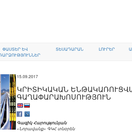
ՓԱՍՏԵՐ ԵՎ
ՏԵՍԱԴԱՐԱՆ
ԼՈՒՐԵՐ
Ա
ԴԱՐՁՈՒԹՅՈՒՆՆԵՐ
15.09.2017
ԿՐԻՏԻԿԱԿԱՆ ԵՆԹԱԿԱՌՈՒՑՎ
ԳԱՂԱՓԱՐԱԽՈՍՈՒԹՅՈՒՆ
Գագիկ Հարությունյան
«Նորավանք» ԳԿՀ տնօրեն