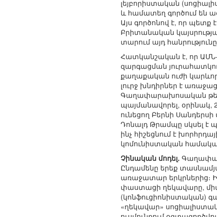
լեյբորիստական (սոցիալի
և համատեղ գործում են
Այս գործոնով է, որ պետ
Բրիտանական կայսրության
տարում այդ հանրությու
Հատկանշական է, որ ԱՄ
զարգացման յուրահատկո
քաղաքական ուժի կարևոր
լուրջ խնդիրներ է առաջաց
Գաղափարախոսական թերացո
պայմանավորել, օրինակ,
ունեցող Բերնի Սանդերսի 
Դոնալդ Թրամպը սկսել է
ինչ հիշեցնում է խորհրդ
կոմունիստական համակա
Չինական մոդել.
Գաղափարա
Ընդամենը երեք տասնամ
առաջատար երկրներից։ Իր
փաստացի ղեկավարը, մի
(կոնֆուցիոնիստական) գ
«ղեկավար» սոցիալիստակա
ուսմունքում օգտագործվու