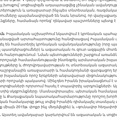
Այլ խոսքով՝ սոցիալիզմն ադապտացվեց չինական ավանդույթն
երություն և առաջատար ինչպես տնտեսական, ռազմական,
երումները պայմանավորված են նաև նրանով, որ վարչաքա
ւնքները, համաձայն որոնց՝ ղեկավար պաշտոնները պետք է
ւն.
Իսլամական աշխարհում նկատվում է կրոնական պահ
ականացված արտահայտությունը հանդիսացավ
Իսլամական պ
ցել են համատեղել կրոնական ավանդականությունը (որը պ
 պատկերացումներ) և ազատական ու զուտ ազգային մոտեցո
 հանրությունում։ Նման պետությունների շարքում առանձ
 է որոշակի համամասնությամբ ինտեգրել արմատական իսլա
յթները և ժողովրդավարության ու տնտեսական ազատական
ծաշրջանային առաջատարի և համակողմանի զարգացող երկ
որ իսլամական որոշ երկրների անբավարար մրցունակությո
ների որոշակի պակասով։ Մինչդեռ Իրանն իրականացնում է
լոգիաների ոլորտում հասել է տպավորիչ արդյունքների։ Այս
ատիկ
սկզբունքները։ Մասնավորապես, պետական համակար
ը և Քաղաքական նպատակահարմարությունը որոշող խորհ
 համակարգը թույլ տվեց Իրանին դիմակայել տասնյակ
միայն 2015թ. փոքր ինչ մեղմվեցին) և «գունավոր հեղափոխ
.
Այստեղ ավանդաբար կարևորվում են ազատական և սոցիա