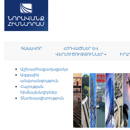
ԳԼԽԱՎՈՐ
ՀՈԴՎԱԾՆԵՐ ԵՎ
ՎԵՐԼՈՒԾՈՒԹՅՈՒՆՆԵՐ
ԻՐԱ
Աշխարհաքաղաքականություն
Ազգային
անվտանգություն
Հայության
հիմնախնդիրներ
Տնտեսագիտություն