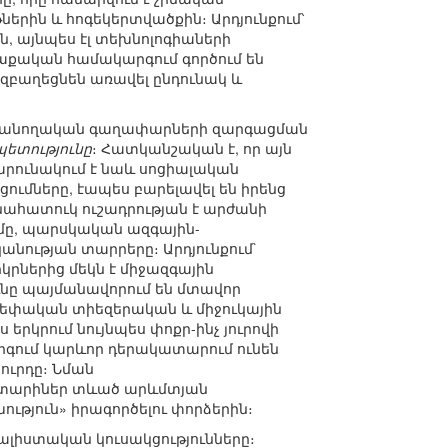
երին և հոգեկերտվածքին։ Արդյունքում՝
 այնպես էլ տեխնոլոգիաների
ղաքական համակարգում գործում են
 զբաղեցնեն առավել ընդունակ և
պանողական գաղափարների զարգացման
ետությունը
։ Հատկանշական է, որ այն
արունակում է նաև սոցիալական
ւմները, էապես բարելավել են իրենց
նահատուկ ուշադրության է արժանի
մը, պարսկական ազգային-
ության տարրերը։ Արդյունքում`
րներից մեկն է միջազգային
ւնը պայմանավորում են մտավոր
 սեփական տիեզերական և միջուկային
 երկրում նույնպես փոքր-ինչ յուրովի
գում կարևոր դերակատարում ունեն
ուրդը։ Նման
 տարիներ տևած արևմտյան
ություն» իրագործելու փորձերին։
լիստական կուսակցությունները։