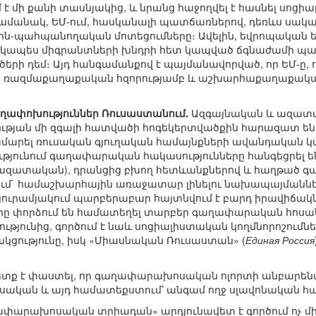
մ է մի քանի տասնյակից, և նրանց հաջողվել է հասնել սոց
 ժամանակ, ԵՄ-ում, հասկանալի պատճառներով, դեռևս սակ
ն-պահպանողական մոտեցումները։ Ավելին, եվրոպական 
ատկապես միգրանտների խնդրի հետ կապված ճգնաժամի պայ
րի դեմ։ Այդ հանգամանքով է պայմանավորված, որ ԵՄ-ը, 
 իր ռազմաքաղաքական հզորությամբ և աշխարհաքաղաքական
փոխություններ Ռուսաստանում.
Ազգայնական և ազատա
ության մի զգալի հատվածի հոգեկերտվածքին հարազատ ե
համարել ռուսական գյուղական համայնքների ավանդական կա
յունում գաղափարական հակասությունները հանգեցրել են 
՝ ազատական), դրանցից բխող հետևանքներով և հաղթած 
ում` համաշխարհային առաջատար լինելու նախապայմաններ
ուրամյակում պարբերաբար հայտնվում է բարդ իրավիճակնե
երը փորձում են համատեղել տարբեր գաղափարական հոսան
ւթյունից, գործում է նաև սոցիալիստական կողմնորոշում
սակցությունը, իսկ «Միասնական Ռուսաստան» (
Единая Россия
ետք է փաստել, որ գաղափարախոսական ոլորտի անբարենպ
ռուսական և այդ համատեքստում՝ անգամ ողջ սլավոնական 
արախոսական տրիադան» արդյունավետ է գործում ոչ միայ