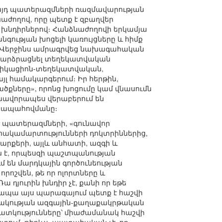
այդ պատերազմների ռազմավարության
աժողով, որը պետք է զբաղվեր
նդիրներով։ Հանձնաժողովի երկամյա
գության խոցելի կառույցները և հիմք
։ Վերջինս ամրագրվեց նախագահական
ր բարձրացնել տեղեկատվական
նիկացիոն-տեղեկատվական,
 համակարգերում։ Իր հերթին,
ծքները», որոնց խոցումը կամ վնասումն
լխավորապես վերաբերում են
ն ապահովմանը։
ն պատերազմների, «գունավոր
հակամարտությունների դոկտրիններից,
արքերի, այլև անհատի, ազգի և
ն է, որպեսզի պաշտպանության
մ են մարդկային գործունեության
րոշվեն, թե որ ոլորտները և
 դյուրին խնդիր չէ, քանի որ եթե
 ապա այս պարագայում պետք է հաշվի
արակության ազգային-քաղաքակրթական
ատկությունները՝ միաժամանակ հաշվի