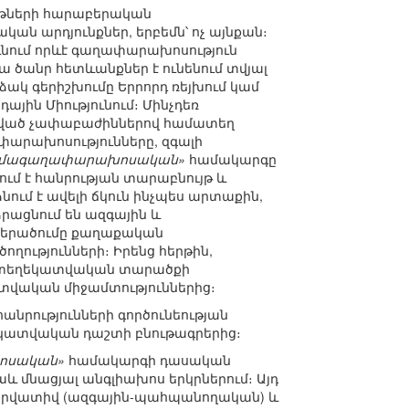
յթների հարաբերական
ան արդյունքներ, երբեմն՝ ոչ այնքան։
ունում որևէ գաղափարախոսություն
ա ծանր հետևանքներ է ունենում տվյալ
ձակ գերիշխումը Երրորդ ռեյխում կամ
ին Միությունում։ Մինչդեռ
տածված չափաբաժիններով համատեղ
արախոսությունները, զգալի
զմագաղափարախոսական»
համակարգը
ում է հանրության տարաբնույթ և
ում է ավելի ճկուն ինչպես արտաքին,
րացնում են ազգային և
վերածումը քաղաքական
ությունների։ Իրենց հերթին,
ի տեղեկատվական տարածքի
տվական միջամտություններից։
նրությունների գործունեության
եկատվական դաշտի բնութագրերից։
ոսական»
համակարգի դասական
աև մնացյալ անգլիախոս երկրներում։ Այդ
նսերվատիվ (ազգային-պահպանողական) և