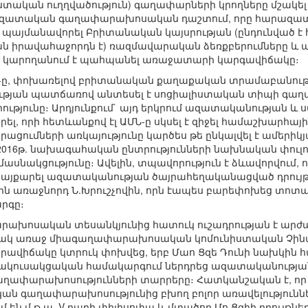
ստական ուղղվածություն) գաղափարների կրողները մշակել
 ազատական գաղափարախոսական դաշտում, որը հարազատ 
ք է պայմանավորել Բրիտանական կայսրության (ընդունված է
 իրավահաջորդն է) ռազմավարական ձեռքբերումները և այն
նը կարողանում է պահպանել առաջատարի կարգավիճակը։
Ն-ը, փոխառելով բրիտանական քաղաքական տրամաբանությ
ւթյան պատճառով անտեսել է սոցիալիստական տիպի գաղա
ությունը։ Արդյունքում` այդ երկրում ազատականության 
րել, որի հետևանքով էլ ԱՄՆ-ը սկսել է զիջել համաշխարհ
ւմների առկայությունը կարծես թե ընկալվել է ամերիկյա
 2016թ. նախագահական ընտրությունների նախնական փուլո
մասնակցությունը։ Ավելին, տպավորություն է ձևավորվում, 
 պայքարել ազատականության ծայրահեղականացված դրույթ
ային առաջնորդ Ն.Խրուշչովին, որն էապես բարեփոխեց տոտա
րգը։
խոսական տեսանկյունից հատուկ ուշադրության է արժան
յակ առաջ միագաղափարախոսական կոմունիստական Չինաս
ավիճակը կտրուկ փոխվեց, երբ Մաո Ցզե Դունի նախկին հ
ակուսակցական համակարգում ներդրեց ազատականությ
աղափարախոսությունների տարրերը։ Հատկանշական է, որ
ն գաղափարախոսությունից բխող բոլոր առավելություննե
մ են մ.թ.ա. V դարի փիլիսոփա և մտածող Մո Ցզիի դրույթնե