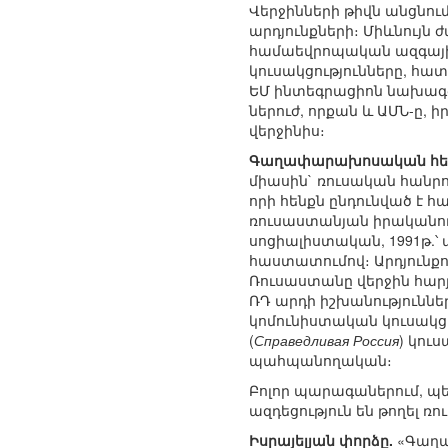
Վերջինների թիվն անցնու
արդյունքների։ Միևնույն
համաեվրոպական ազգայի
կուսակցությունները, հ
ԵՄ ինտեգրացիոն նախագծե
ներուժ, որքան և ԱՄՆ-ը,
վերջինիս։
Գաղափարախոսական հեղա
միասին` ռուսական հանր
որի հենքն ընդունված է 
ռուսաստանյան իրականութ
սոցիալիստական, 1991թ.
հաստատումով։ Արդյունք
Ռուսաստանը վերջին հարյ
ՌԴ արդի իշխանությունն
կոմունիստական կուսակցո
(
Справедливая Россия
) կու
պահպանողական։
Բոլոր պարագաներում, պ
ազդեցություն են թողել 
Իսրայելյան փորձը.
«Գաղափ