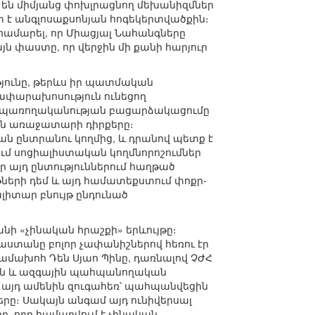
 են միմյանց փոխլրացնող մեխանիզմներ
է անգլոսաքսոնյան հոգեկերտվածքին։
 համարել, որ Միացյալ Նահանգները
 փաստը, որ վերջին մի քանի հարյուր
ունը, թերևս իր պատմական
փարախոսություն ունեցող
և սպառողականության բացարձակացումը
ային առաջատարի դիրքերը։
ն ընտրանու կողմից, և դրանով պետք է
ւմ սոցիալիստական կողմնորոշումներ
որ այդ ընտություններում հաղթած
ների դեմ և այդ համատեքստում փոքր-
լիտար բնույթ ընդունած
ի «չինական հրաշքի» երևույթը։
տանը բոլոր չափանիշներով հեռու էր
ամախոհ Դեն Սյաո Պինը, դառնալով ՉԺՀ
ան և ազգային պահպանողական
 այդ ամենին զուգահեռ՝ պահպանվեցին
րը։ Սակայն անգամ այդ ունիվերսալ
րը, որը համարվում է չինական