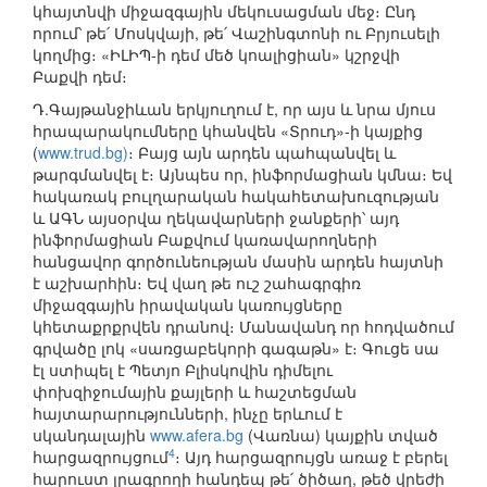
կհայտնվի միջազգային մեկուսացման մեջ։ Ընդ
որում՝ թե՛ Մոսկվայի, թե՛ Վաշինգտոնի ու Բրյուսելի
կողմից։ «ԻԼԻՊ-ի դեմ մեծ կոալիցիան» կշրջվի
Բաքվի դեմ։
Դ.Գայթանջիևան երկյուղում է, որ այս և նրա մյուս
հրապարակումները կհանվեն «Տրուդ»-ի կայքից
(
www.trud.bg)
։ Բայց այն արդեն պահպանվել և
թարգմանվել է։ Այնպես որ, ինֆորմացիան կմնա։ Եվ
հակառակ բուլղարական հակահետախուզության
և ԱԳՆ այսօրվա ղեկավարների ջանքերի՝ այդ
ինֆորմացիան Բաքվում կառավարողների
հանցավոր գործունեության մասին արդեն հայտնի
է աշխարհին։ Եվ վաղ թե ուշ շահագրգիռ
միջազգային իրավական կառույցները
կհետաքրքրվեն դրանով։ Մանավանդ որ հոդվածում
գրվածը լոկ «սառցաբեկորի գագաթն» է։ Գուցե սա
էլ ստիպել է Պետյո Բլիսկովին դիմելու
փոխզիջումային քայլերի և հաշտեցման
հայտարարությունների, ինչը երևում է
սկանդալային
www.afera.bg
(Վառնա) կայքին տված
4
հարցազրույցում
։ Այդ հարցազրույցն առաջ է բերել
հարուստ լրագրողի հանդեպ թե՛ ծիծաղ, թեծ վրեժի