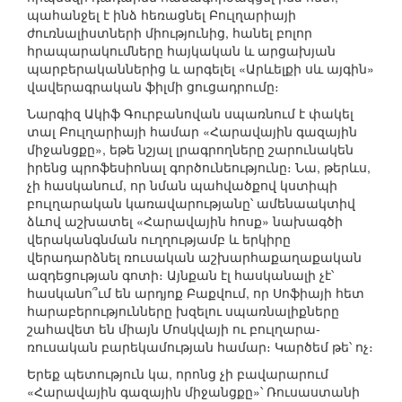
պահանջել է ինձ հեռացնել Բուլղարիայի
ժուռնալիստների միությունից, հանել բոլոր
հրապարակումները հայկական և արցախյան
պարբերականներից և արգելել «Արևելքի սև այգին»
վավերագրական ֆիլմի ցուցադրումը։
Նարգիզ Ակիֆ Գուրբանովան սպառնում է փակել
տալ Բուլղարիայի համար «Հարավային գազային
միջանցքը», եթե նշյալ լրագրողները շարունակեն
իրենց պրոֆեսիոնալ գործունեությունը։ Նա, թերևս,
չի հասկանում, որ նման պահվածքով կստիպի
բուլղարական կառավարությանը՝ ամենաակտիվ
ձևով աշխատել «Հարավային հոսք» նախագծի
վերականգնման ուղղությամբ և երկիրը
վերադարձնել ռուսական աշխարհաքաղաքական
ազդեցության գոտի։ Այնքան էլ հասկանալի չէ՝
հասկանո՞ւմ են արդյոք Բաքվում, որ Սոֆիայի հետ
հարաբերությունները խզելու սպառնալիքները
շահավետ են միայն Մոսկվայի ու բուլղարա-
ռուսական բարեկամության համար։ Կարծեմ թե՝ ոչ։
Երեք պետություն կա, որոնց չի բավարարում
«Հարավային գազային միջանցքը»՝ Ռուսաստանի