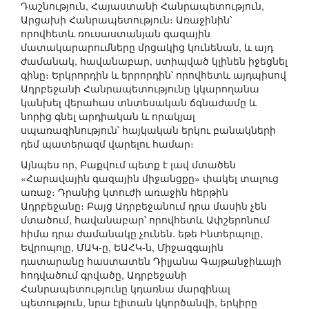
Դաշնություն, Հայաստանի Հանրապետություն,
Արցախի Հանրապետություն։ Առաջինին՝
որովհետև ռուսաստանյան գազային
մատակարարումները մրցակից կունենան, և այդ
ժամանակ, հավանաբար, ստիպված կլինեն իջեցնել
գինը։ Երկրորդին և երրորդին՝ որովհետև այդպիսով
Ադրբեջանի Հանրապետությունը կկարողանա
կանխել վերահաս տնտեսական ճգնաժամը և
նորից գնել արդիական և որակյալ
սպառազինություն՝ հայկական երկու բանակների
դեմ պատերազմ վարելու համար։
Այնպես որ, Բաքվում պետք է լավ մտածեն
«Հարավային գազային միջանցքը» փակել տալուց
առաջ։ Դրանից կտուժի առաջին հերթին
Ադրբեջանը։ Բայց Ադրբեջանում դրա մասին չեն
մտածում, հավանաբար՝ որովհետև Ափշերոնում
հիմա դրա ժամանակը չունեն. եթե Ինտերպոլը,
Եվրոպոլը, ՄԱԿ-ը, ԵԱՀԿ-ն, Միջազգային
դատարանը հաստատեն Դիլյանա Գայթանջիևայի
հոդվածում գրվածը, Ադրբեջանի
Հանրապետությունը կդառնա մարգինալ
պետություն, նրա էլիտան կկործանվի, երկիրը