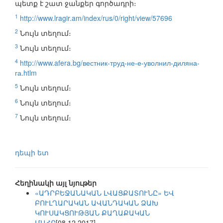
պետք է շատ ջանքեր գործադրի։
1
http://www.lragir.am/index/rus/0/right/view/57696
2
Նույն տեղում։
3
Նույն տեղում։
4
http://www.afera.bg/вестник-труд-не-е-уволнил-диляна-
га.htlm
5
Նույն տեղում։
6
Նույն տեղում։
7
Նույն տեղում։
դեպի ետ
Հեղինակի այլ նյութեր
«ԱԴՐԲԵՋԱՆԱԿԱՆ ԼՎԱՑՔԱՏՈՒՆԸ» ԵՎ
ԲՈՒԼՂԱՐԱԿԱՆ ԱՎԱՆԴԱԿԱՆ ՁԱԽ
ԿՈՒՍԱԿՑՈՒԹՅԱՆ ՔԱՂԱՔԱԿԱՆ
ՄԱՀԸ
[08.12.2017]