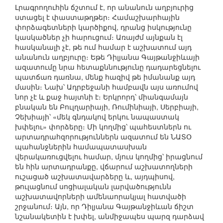
Լրագրողուհին ճշտում է, որ անանուն աղբյուրից
ստացել է փաստաթղթեր։ Համաշխարհային
փորձագետների կարծիքով, դրանց իսկությունը
կասկածներ չի հարուցում։ Առայժմ այնքան էլ
հասկանալի չէ, թե ում համար է աշխատում այդ
անանուն աղբյուրը։ Եթե Դիլյանա Գայթանջիևայի
ազատումը նրա հետաքննությունը դադարեցնելու
պատճառ դառնա, մենք հազիվ թե իմանանք այդ
մասին։ Նախ՝ Ադրբեջանի համբավն այս առումով
նոր չէ և քաջ հայտնի է։ Երկրորդ՝ միանգամայն
բնական են Բուլղարիայի, Ռումինիայի, Սերբիայի,
Չեխիայի՝ «մեկ գնդակով երկու նապաստակ
խփելու» փորձերը։ Մի կողմից՝ պահեստներն ու
արտադրահզորություններն ազատում են ՆԱՏՕ
պահանջներին համապատասխան
վերակառուցվելու համար, մյուս կողմից՝ իրացնում
են հին արտադրանքը, վճարում աշխատողների
ուշացած աշխատավարձերը և, այդպիսով,
թուլացնում սոցիալական լարվածությունն
աշխատավորների ամենաորակյալ հատվածի
շրջանում։ Այն, որ Դիլյանա Գայթանջիևան ճիշտ
նշանակետին է խփել, անմիջապես պարզ դարձավ