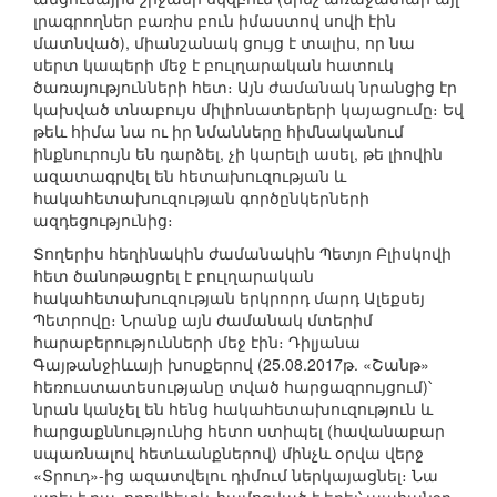
լրագրողներ բառիս բուն իմաստով սովի էին
մատնված), միանշանակ ցույց է տալիս, որ նա
սերտ կապերի մեջ է բուլղարական հատուկ
ծառայությունների հետ։ Այն ժամանակ նրանցից էր
կախված տնաբույս միլիոնատերերի կայացումը։ Եվ
թեև հիմա նա ու իր նմանները հիմնականում
ինքնուրույն են դարձել, չի կարելի ասել, թե լիովին
ազատագրվել են հետախուզության և
հակահետախուզության գործընկերների
ազդեցությունից։
Տողերիս հեղինակին ժամանակին Պետյո Բլիսկովի
հետ ծանոթացրել է բուլղարական
հակահետախուզության երկրորդ մարդ Ալեքսեյ
Պետրովը։ Նրանք այն ժամանակ մտերիմ
հարաբերությունների մեջ էին։ Դիլյանա
Գայթանջիևայի խոսքերով (25.08.2017թ. «Շանթ»
հեռուստատեսությանը տված հարցազրույցում)՝
նրան կանչել են հենց հակահետախուզություն և
հարցաքննությունից հետո ստիպել (հավանաբար
սպառնալով հետևանքներով) մինչև օրվա վերջ
«Տրուդ»-ից ազատվելու դիմում ներկայացնել։ Նա