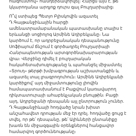
հագուստով» հանդերձավորվել։ Հարցն այն է, թե
կկարողանա արդյոք դուրս գալ Բուլղարիայից։
Ո՞վ ստիպեց Պետյո Բլիսկովին ազատել
Դ.Գայթանջիևային հարցի
ամենատրամաբանական պատասխանը տալիս է
երևանցի սոցիոլոգ Արմինե Ադիբեկյանը։ Նա
կարծում է, որ ադրբեջանական դեսպանությունը
Սոֆիայում ճնշում է գործադրել Բուլղարիայի
Հանրապետության արտգործնախարարության
վրա։ Վերջինը դիմել է բուլղարական
հակահետախուզությանը և պահանջել միջամտել
«Տրուդ» թերթի խմբագրության աշխատանքին և
ազատել տալ լրագրողուհուն։ Արմինե Ադիբեկյանի
կարծիքով՝ այդ միջամտությունը լիովին
համապատասխանում է Բաքվում կառավարող
դիկտատուրայի ահաբեկչական բնույթին։ Բացի
այդ, Ադրբեջանի դեսպանն այլ ընտրություն չուներ.
Դ.Գայթանջիևայի հոդվածը նրան խիստ
անշահավետ դրության մեջ էր դրել. հոդվածը ցույց է
տվել, որ թե՛ դեսպանը, թե՛ Ալիևների ընտանիքը
խառն են միջազգային օրենքներով հանցավոր
համարվող գործունեությանը։