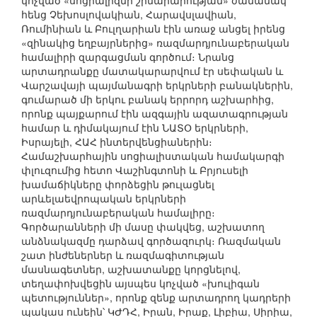
կոչված «սոցիալիզմի շինարարության» ժամանակ
հենց Չեխոսլովակիան, Հարավսլավիան,
Ռումինիան և Բուլղարիան էին առաջ անցել իրենց
«զինակից եղբայրներից» ռազմարդյունաբերական
համալիրի զարգացման գործում։ Նրանց
արտադրանքը մատակարարվում էր սեփական և
Վարշավայի պայմանագրի երկրների բանակներին,
գումարած մի երկու բանակ երրորդ աշխարհից,
որոնք պայքարում էին ազգային ազատագրության
համար և դիմակայում էին ՆԱՏՕ երկրների,
Իսրայելի, ՀԱՀ ինտերվենցիաներին։
Համաշխարհային սոցիալիստական համակարգի
փլուզումից հետո Վաշինգտոնի և Բրյուսելի
խամաճիկները փորձեցին թուլացնել
արևելաեվրոպական երկրների
ռազմարդյունաբերական համալիրը։
Գործարանների մի մասը փակվեց, աշխատող
անձնակազմը դարձավ գործազուրկ։ Ռազմական
շատ ինժեներներ և ռազմագիտության
մասնագետներ, աշխատանքը կորցնելով,
տեղափոխվեցին այսպես կոչված «խուլիգան
պետություններ», որոնք զենք արտադրող կադրերի
պակաս ունեին՝ ԿԺԴՀ, Իրան, Իրաք, Լիբիա, Սիրիա,