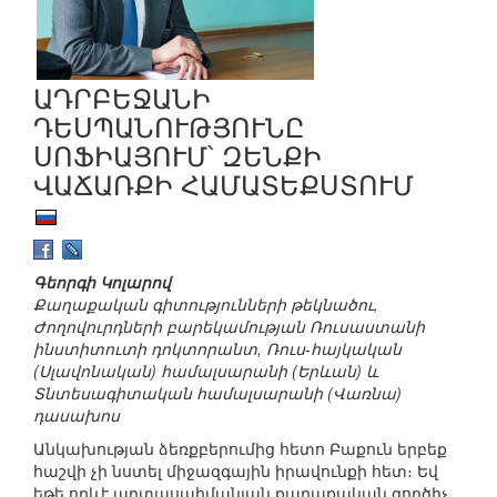
ԱԴՐԲԵՋԱՆԻ
ԴԵՍՊԱՆՈՒԹՅՈՒՆԸ
ՍՈՖԻԱՅՈՒՄ՝ ԶԵՆՔԻ
ՎԱՃԱՌՔԻ ՀԱՄԱՏԵՔՍՏՈՒՄ
Գեորգի Կոլարով
Քաղաքական գիտությունների թեկնածու,
Ժողովուրդների բարեկամության Ռուսաստանի
ինստիտուտի դոկտորանտ, Ռուս-հայկական
(Սլավոնական) համալսարանի (Երևան) և
Տնտեսագիտական համալսարանի (Վառնա)
դասախոս
Անկախության ձեռքբերումից հետո Բաքուն երբեք
հաշվի չի նստել միջազգային իրավունքի հետ։ Եվ
եթե որևէ արտասահմանյան քաղաքական գործիչ,