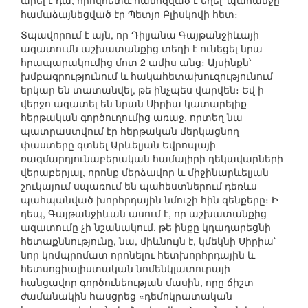
արել է դա, որովհետև համոզված է եղել՝ պահանջը
համաձայնեցված էր Պետյո Բլիսկովի հետ։
Տպավորում է այն, որ Դիլյանա Գայթանջիևայի
ազատումն աշխատանքից տեղի է ունեցել նրա
հրապարակումից մոտ 2 ամիս անց։ Այսինքն՝
խմբագրությունում և հակահետախուզությունում
երկար են տատանվել, թե ինչպես վարվեն։ Եվ ի
վերջո ազատել են նրան Սիրիա կատարելիք
հերթական գործուղումից առաջ, որտեղ նա
պատրաստվում էր հերթական մերկացնող
փաստերը գտնել Արևելյան Եվրոպայի
ռազմարդյունաբերական համալիրի ղեկավարների
վերաբերյալ, որոնք մերձավոր և միջինարևելյան
շուկայում սպառում են պահեստներում դեռևս
պահպանված խորհրդային նմուշի հին զենքերը։ Ի
դեպ, Գայթանջիևան ասում է, որ աշխատանքից
ազատումը չի նշանակում, թե ինքը կդադարեցնի
հետաքննությունը, նա, միևնույն է, կմեկնի Սիրիա՝
նոր կոմպրոմատ որոնելու հետխորհրդային և
հետսոցիալիստական նոմենկլատուրայի
հանցավոր գործունեության մասին, որը ճիշտ
ժամանակին հասցրեց «դեմոկրատական