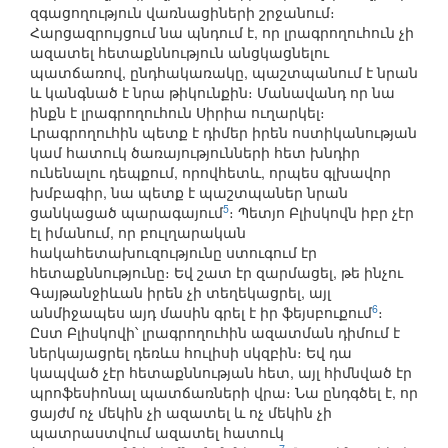
զգացողություն վառնացիների շրջանում։
Հարցազրույցում նա պնդում է, որ լրագրողուհուն չի
ազատել հետաքննություն անցկացնելու
պատճառով, ընդհակառակը, պաշտպանում է նրան
և կանգնած է նրա թիկունքին։ Մանավանդ որ նա
ինքն է լրագրողուհուն Սիրիա ուղարկել։
Լրագրողուհին պետք է դիմեր իրեն ոստիկանության
կամ հատուկ ծառայությունների հետ խնդիր
ունենալու դեպքում, որովհետև, որպես գլխավոր
խմբագիր, նա պետք է պաշտպաներ նրան
5
ցանկացած պարագայում
։ Պետյո Բլիսկովն իբր չէր
էլ իմանում, որ բուլղարական
հակահետախուզությունը ստուգում էր
հետաքննությունը։ Եվ շատ էր զարմացել, թե ինչու
Գայթանջիևան իրեն չի տեղեկացրել, այլ
6
անմիջապես այդ մասին գրել է իր ֆեյսբուքում
։
Ըստ Բլիսկովի՝ լրագրողուհին ազատման դիմում է
ներկայացրել դեռևս հուլիսի սկզբին։ Եվ դա
կապված չէր հետաքննության հետ, այլ հիմնված էր
պրոֆեսիոնալ պատճառների վրա։ Նա ընդգծել է, որ
ցայժմ ոչ մեկին չի ազատել և ոչ մեկին չի
պատրաստվում ազատել հատուկ