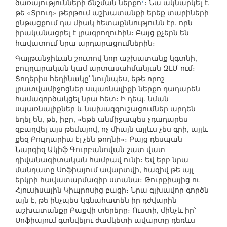
7
ծառայությունների ճնշման ներքո
։ Նա ակնարկել է,
թե «Տրուդ» թերթում աշխատանքի երեք տարիների
ընթացքում դա միակ հետաքննությունն էր, որն
իրականացրել է լրագրողուհին։ Բայց քչերն են
հավատում նրա արդարացումներին։
Գայթանջիևան շուտով նոր աշխատանք կգտնի,
բուլղարական կամ արտասահմանյան ԶԼՄ-ում։
Տողերիս հեղինակը՝ նույնպես, եթե որոշ
լրատվամիջոցներ սպառնալիքի ներքո դադարեն
համագործակցել նրա հետ։ Ի դեպ, նման
սպառնալիքներ և նախազգուշացումներ արդեն
եղել են, թե, իբր, «եթե անմիջապես չդադարես
զբաղվել այս թեմայով, ոչ միայն այլևս չես գրի, այլև
քեզ Բուլղարիա էլ չեն թողնի»։ Բայց դեսպան
Նարգիզ Ակիֆ Գուրբանովան շատ վատ
դիվանագիտական համբավ ունի։ Եվ երբ նրա
մանդատը Սոֆիայում ավարտվի, հազիվ թե այլ
երկրի հավատարմագիր ստանա։ Թուրքիայից ու
Հյուսիսային Կիպրոսից բացի։ Նրա գլխավոր գործն
այն է, թե ինչպես կգնահատեն իր դժվարին
աշխատանքը Բաքվի տերերը։ Ուստի, մինչև իր՝
Սոֆիայում գտնվելու ժամկետի ավարտը դեռևս