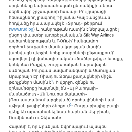
օրդերները նախագահական ընտանիքի և նրա
մերձավոր շրջապատի համար։ Բուլղարացի
հետաքննող լրագրող Դիլյանա Գայթանջիևան
հոդվածը հրապարակել է «Տրուդ» թերթում
(
www.trud.bg
) և հանրության դատին է ներկայացրել
ցնցող փաստեր ադրբեջանական Silk Way Airlines
ավիաընկերության և ՌՕՈւ-ի՝ հանցավոր
գործունեությանը մասնակցության մասին
(առնվազն վերջին երեք տարիների ընթացքում)՝
օգտվելով դիվանագիտական «ծածկույթից»։ Խոսքը,
կոնկրետ Բաքվի, բուլղարական հարավային
սևծովյան Բուրգաս նավահանգստի և Սաուդյան
Արաբիայի Էր Ռիադ ու Ջեդա քաղաքների միջև
1
թռիչքների մասին է
։ Ի վերջո, զենքն ու
զինամթերքը հայտնվել են «Ալ Քաիդայի»
մասնաճյուղ «Ան Նուսրա ճակատի»
(Ռուսաստանում արգելված) գրոհայինների կամ
2
աֆղան թալիբների ձեռքում
։ Բուլղարիայից բացի
զենք են արտահանել նաև հարևան Սերբիան,
Ռումինիան ու Չեխիան։
Հայտնի է, որ Արևելյան Եվրոպայում այսպես