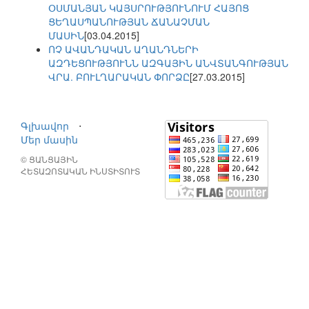
ՕՍՄԱՆՅԱՆ ԿԱՅՍՐՈՒԹՅՈՒՆՈՒՄ ՀԱՅՈՑ
ՑԵՂԱՍՊԱՆՈՒԹՅԱՆ ՃԱՆԱՉՄԱՆ
ՄԱՍԻՆ
[03.04.2015]
ՈՉ ԱՎԱՆԴԱԿԱՆ ԱՂԱՆԴՆԵՐԻ
ԱԶԴԵՑՈՒԹՅՈՒՆՆ ԱԶԳԱՅԻՆ ԱՆՎՏԱՆԳՈՒԹՅԱՆ
ՎՐԱ. ԲՈՒԼՂԱՐԱԿԱՆ ՓՈՐՁԸ
[27.03.2015]
Գլխավոր
⋅
Մեր մասին
© ՑԱՆՑԱՅԻՆ
ՀԵՏԱԶՈՏԱԿԱՆ ԻՆՍՏԻՏՈՒՏ