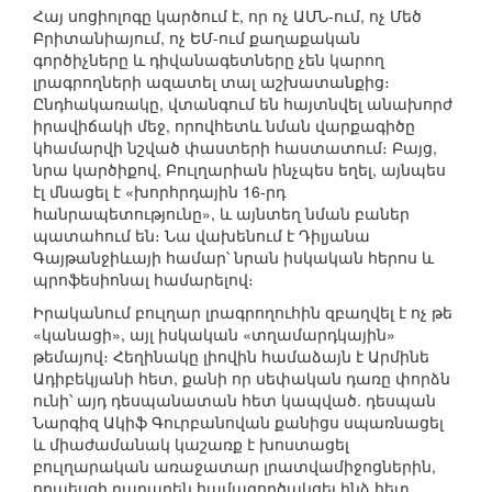
Հայ սոցիոլոգը կարծում է, որ ոչ ԱՄՆ-ում, ոչ Մեծ
Բրիտանիայում, ոչ ԵՄ-ում քաղաքական
գործիչները և դիվանագետները չեն կարող
լրագրողների ազատել տալ աշխատանքից։
Ընդհակառակը, վտանգում են հայտնվել անախորժ
իրավիճակի մեջ, որովհետև նման վարքագիծը
կհամարվի նշված փաստերի հաստատում։ Բայց,
նրա կարծիքով, Բուլղարիան ինչպես եղել, այնպես
էլ մնացել է «խորհրդային 16-րդ
հանրապետությունը», և այնտեղ նման բաներ
պատահում են։ Նա վախենում է Դիլյանա
Գայթանջիևայի համար՝ նրան իսկական հերոս և
պրոֆեսիոնալ համարելով։
Իրականում բուլղար լրագրողուհին զբաղվել է ոչ թե
«կանացի», այլ իսկական «տղամարդկային»
թեմայով։ Հեղինակը լիովին համաձայն է Արմինե
Ադիբեկյանի հետ, քանի որ սեփական դառը փորձն
ունի՝ այդ դեսպանատան հետ կապված. դեսպան
Նարգիզ Ակիֆ Գուրբանովան քանիցս սպառնացել
և միաժամանակ կաշառք է խոստացել
բուլղարական առաջատար լրատվամիջոցներին,
որպեսզի դադարեն համագործակցել ինձ հետ,