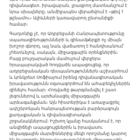
դիվանագետ, իրավաբան, լրագրող մատնանշում է
նրա սխալները, անմիջապես վերածվում է «թիվ 1
թշնամու» Ալիևների կառավարող ընտանիքի
համար։
Գաղտնիք չէ, որ Ադրբեջանի Հանրապետությունը
սպառազինությունների և զինամթերքի ոչ միայն
խոշոր գնորդ, այլ նաև վաճառող է հանդիսանում՝
չհետևելով, սակայն, միջազգային օրենքներին։
Բայց բուլղարական մամուլում վերջերս
հրապարակված հոդվածն ապացուցեց, որ
ադրբեջանական դեսպանություններն աշխարհում
և կոնկրետ Սոֆիայում իրենց դիվանագիտական
իրավասությունն օգտագործում են ահաբեկիչներին
զինելու համար։ Հոդվածը թարգմանվել է շատ
լեզուներով և արժանացել միջազգային
արձագանքման։ Այն հիստերիկա է առաջացրել
ափշերոնյան հանրապետության բարձրագույն
քաղաքական և դիվանագիտական
շրջանակներում։ Իշխող կլանը հասկանում է, որ
անվիճելի ապացույցներին և իրավասու
միջազգային մարմիններից մեկի որոշմանը կարող
են հաջորդել ձերբակալությունների միջազգային