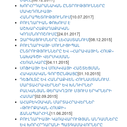
ԽՈՐՀՐԴԱՐԱՆԱԿԱՆ ԸՆՏՐՈՒԹՅՈՒՆՆԵՐԸ
ՄԱԿԵԴՈՆԻԱՅԻ
ՀԱՆՐԱՊԵՏՈՒԹՅՈՒՆՈՒՄ
[10.07.2017]
ԲՈՒԼՂԱՐԻԱՆ ՓՈԽՈՒՄ Է
ԱՇԽԱՐՀԱՔԱՂԱՔԱԿԱՆ
ԿՈՂՄՆՈՐՈՇՈՒՄԸ
[24.01.2017]
ԶԱՐԳԱՑՈՒՄՆԵՐԸ ԼԵՀԱՍՏԱՆՈՒՄ
[08.12.2015]
ԲՈՒԼՂԱՐԻԱՅԻ ՄՈՒՆԻՑԻՊԱԼ
ԸՆՏՐՈՒԹՅՈՒՆՆԵՐԸ ԵՎ «ՀԱՐԱՎԱՅԻՆ ՀՈՍՔ»
ՆԱԽԱԳԾԻ ՎԵՐՍԿՍՄԱՆ
ՀԵՌԱՆԿԱՐԸ
[04.11.2015]
ՍՈՖԻԱՅԻ ԵՎ ՄՈՍԿՎԱՅԻ ՀԱՇՏԵՑՄԱՆ
ՀԱԿԱՍԱԿԱՆ ԳՈՐԾԸՆԹԱՑԸ
[01.10.2015]
ԴԵՖՈԼՏԸ ԵՎ ՀԱՆՐԱՔՎԵՆ ՀՈՒՆԱՍՏԱՆՈՒՄ.
ՄԱՐՏԱՀՐԱՎԵՐՆԵՐ ԵՎ ԽՆԴԻՐՆԵՐ
ԲԱԼԿԱՆՅԱՆ ԹԵՐԱԿՂԶՈՒ ՄՅՈՒՍ ԵՐԿՐՆԵՐԻ
ՀԱՄԱՐ
[02.09.2015]
ԱՀԱԲԵԿՉԱԿԱՆ ՄԱՐՏԱՀՐԱՎԵՐՆԵՐ
«ԹՈՒՐՔԱԿԱՆ ՀՈՍՔԻ»
ՃԱՆԱՊԱՐՀԻՆ
[11.06.2015]
ԲՈՒԼՂԱՐԻԱՅԻ ԿԱՌԱՎԱՐՈՒԹՅԱՆ ԱՆԴԱՄՆԵՐԸ
ԵՎ ԽՈՐՀՐԴԱՐԱՆԻ ՊԱՏԳԱՄԱՎՈՐՆԵՐԸ