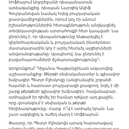
Սոֆիայում Ադրբեջանի դեսպանատան
արձագանքից. դեսպան Նարգիզ Ակիֆ
Գուրբանովան նամակ հղեց բուլղարական
լրատվամիջոցներին, որում կոչ էր անում
իշխանություններին հետաքննություն անցկացնել
տեղեկատվության արտահոսքի հետ կապված։ Նա
ընդունել է, որ դեսպանությունը ենթարկվել է
կիբեռհարձակման և բուլղարական ինտերնետ-
մատակարարին կոչ է արել հետևել այցելուների
անվտանգությանը։ Այսպիսով, նա ընդունել է
3
բացահայտումների ճշմարտացիությունը
։
Արդյունքում՝ Դիլյանա Գայթանջիևան ազատվեց
աշխատանքից։ Թերթի սեփականատեր և գլխավոր
խմբագիր Պետյո Բլիսկովը (անցումային շրջանի
հայտնի և հարուստ բուլղարացի լրագրող, եղել է մի
շարք թերթերի գլխավոր խմբագիր), հավանաբար,
ստիպված էր դիմել իր համար դժվար այդ քայլին,
որը վտանգում է սեփական և թերթի
հեղինակությունը։ Հարց. ո՞վ է ստիպել նրան։ Նա
շատ ազդեցիկ և ուժեղ մարդ է Սոֆիայում։
Փաստը, որ Պետյո Բլիսկովն արագ հարստացավ
անցումային շրջանի սկզբում (մինչ առաջատար այլ