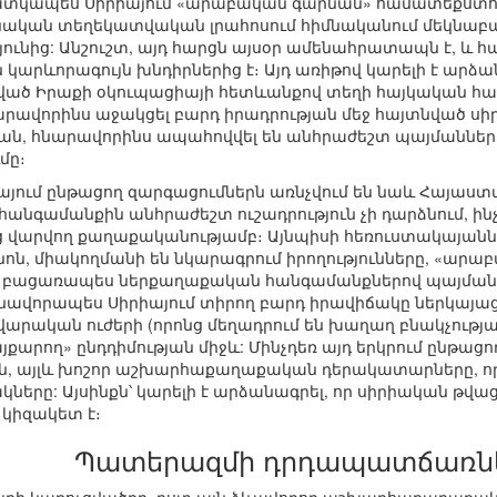
 հատկապես Սիրիայում «արաբական գարնան» համատեքստ
րենական տեղեկատվական լրահոսում հիմնականում մեկնաբա
ւնից: Անշուշտ, այդ հարցն այսօր ամենահրատապն է, և հ
արևորագույն խնդիրներից է։ Այդ առիթով կարելի է արձանագ
ված Իրաքի օկուպացիայի հետևանքով տեղի հայկական հա
րավորինս աջակցել բարդ իրադրության մեջ հայտնված սիրի
ն, հնարավորինս ապահովվել են անհրաժեշտ պայմաններո
մը։
այում ընթացող զարգացումներն առնչվում են նաև Հայաս
դ հանգամանքին անհրաժեշտ ուշադրություն չի դարձնում, ի
ց վարվող քաղաքականությամբ։ Այնպիսի հեռուստակայաննե
նոն, միակողմանի են նկարագրում իրողությունները, «արա
կրի բացառապես ներքաղաքական հանգամանքներով պայմ
սնավորապես Սիրիայում տիրող բարդ իրավիճակը ներկայաց
րական ուժերի (որոնց մեղադրում են խաղաղ բնակչության 
արող» ընդդիմության միջև: Մինչդեռ այդ երկրում ընթացո
, այլև խոշոր աշխարհաքաղաքական դերակատարները, որոն
րը: Այսինքն՝ կարելի է արձանագրել, որ սիրիական թվա
 կիզակետ է։
Պատերազմի դրդապատճառն