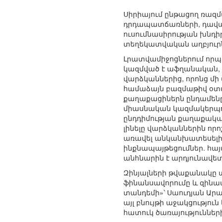
Սիրիայում ընթացող ռազ
դրդապատճառների, դավանա
ուսումնասիրության խնդի
տեղեկատվական աղբյուրն
Լրատվամիջոցներում որպե
կազմված է աֆղանական, 
վարձկաններից, որոնց մ
համաձայն բազմաթիվ օտա
քաղաքացիներն ընդամենը
միասնական կազմակերպութ
ընդդիմության քաղաքակա
լինելը վարձկաններին որ
առավել անկանխատեսելի։ 
ինքնապայթեցումներ. հայ
անհնարին է արդյունավետ
Զինյալների թվաքանակը տ
ֆինանսավորումը և զինա
տանդեմի»՝ Սաուդյան Ար
այլ բնույթի աջակցությո
հատուկ ծառայություններ