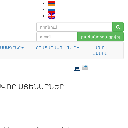
բաժանորդագրվել
ՄՍԱԳՐԵՐ
ՀՐԱՏԱՐԱԿՈՒՄՆԵՐ
ՄԵՐ
ՄԱՍԻՆ
ԱՎՈՐ ՍՑԵՆԱՐՆԵՐ