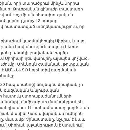
իան, որի տարածքում մինչև Սիրիա
մասը։ Թուրքական զինուժը փաստացի
տվում է ոչ միայն հետախուզական
մ գործող շուրջ 12 հազար
րով հաստատված տեղեկատվություն, որ
երխուժում կազմակերպել Սիրիա, և այդ
յանը հավանություն տալուց հետո։
իական բանակի բավական բարձր
 Սիրիայի դեմ վարվող, այսպես կոչված,
ուժումը։ Միևնույն ժամանակ, թուրքական
ր է ԱՄՆ-ՆԱՏՕ կոլեկտիվ ռազմական
ռնանք։
0 հազարանոց) նույնպես միայնակ չի
ին ռազմական և նյութական
ակի հատուկ ստորաբաժանումների
անունը) անմիջաբար մասնակցում են
անդիսանում է հակամարտող կողմ։ Կան
թյան մասին։ Կառավարական ուժերին
 մասամբ՝ Չինաստանը, նշվում է նաև
մ։ Սիրիան աջակցություն է ստանում