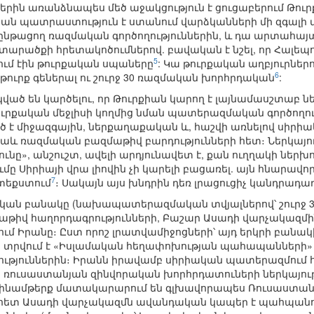
ին առանձնապես մեծ աջակցություն է ցուցաբերում Թուրք
ան պատրաստություն է ստանում վարձկանների մի զգալի 
 ընթացող ռազմական գործողություններին, և դա արտահայ
տարածքի հրետակոծումներով. բավական է նշել, որ Հալեպու
5
ւմ էին թուրքական սպաները
: Կա թուրքական աղբյուրնե
6
 թուրք գեներալ ու շուրջ 30 ռազմական խորհրդական
:
կված են կարծելու, որ Թուրքիան կարող է լայնամասշտաբ ն
ւրքական մեջլիսի կողմից նման պատերազմական գործողութ
ած է միջազգային, ներքաղաքական և, հաշվի առնելով սիր
և ռազմական բազմաթիվ բարդությունների հետ։ Ներկայում
ւնը», անշուշտ, ավելի արդյունավետ է, քան ուղղակի ներխ
ը Սիրիայի վրա լիովին չի կարելի բացառել. այն հնարավո
7
ատեքստում
։ Սակայն այս խնդրին դեռ լրացուցիչ կանդրադա
ական բանակը (նախապատերազմական տվյալներով՝ շուրջ 32
մաթիվ հաղորդագրությունների, Բաշար Ասադի վարչակազմ
րում Իրանը։ Ըստ որոշ լրատվամիջոցների՝ այդ երկրի բան
 տրվում է «Իսլամական հեղափոխության պահապանների» 
թյուններին։ Իրանն իրավամբ սիրիական պատերազմում հ
 ռուսաստանյան զինվորական խորհրդատուների ներկայու
նամթերք մատակարարում են գլխավորապես Ռուսաստանը,
ի հետ Ասադի վարչակազմն ավանդական կապեր է պահպանու