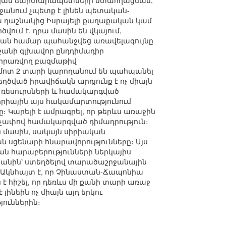
քական ճարտարապետների մտահղացման,
ջանում չպետք է լինեն պետական-
րա դաշնակից Իսրայելի քաղաքական կամ
վում է. դրա մասին են վկայում,
յան համար պահանջվեց առավելագույնը
անի գլխավոր ընդդիմադիր
կիրառվող բազմաթիվ
ոտ 2 տարի կարողանում են պահպանել
ղծված իրավիճակն արդյունք է ոչ միայն
, ռեսուրսների և համակարգված
իրիային այս հակամարտությունում
արելի է ամրագրել, որ թերևս առաջին
 չափով համակարգված դիմադրություն։
ն մասին, սակայն սիրիական
 սցենարի հնարավորությունները։ Այս
ան հարաբերությունների ներկայիս
տանին՝ ստեղծելով տարածաշրջանային
։ Ակնհայտ է, որ Չինաստան-Ճապոնիա
 հիշել, որ դեռևս մի քանի տարի առաջ
ինեին ոչ միայն այդ երկու
յուններին։