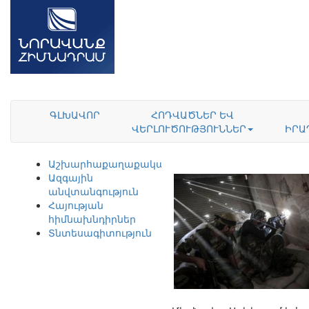
ԳԼԽԱՎՈՐ
ՀՈԴՎԱԾՆԵՐ ԵՎ
ՎԵՐԼՈՒԾՈՒԹՅՈՒՆՆԵՐ
ԻՐԱ
Աշխարհաքաղաքականություն
Ազգային
անվտանգություն
Հայության
հիմնախնդիրներ
Տնտեսագիտություն