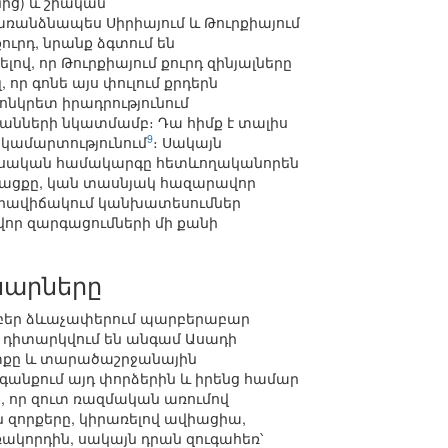
ից) և շիական
առանձնապես Սիրիայում և Թուրքիայում
ուրդ, նրանք ձգտում են
ելով, որ Թուրքիայում քուրդ զինյալները
ր գոնե այս փուլում քրդերն
ոնկրետ իրադրությունում
անների նկատմամբ։ Դա հիմք է տալիս
9
ակամարտությունում
։ Սակայն
եսական համակարգը հետևողականորեն
ընթացքը, կան տասնյակ հազարավոր
 իրավիճակում կանխատեսումներ
որ զարգացումների մի քանի
նարները
րբեր ձևաչափերում պարբերաբար
մ դիտարկվում են անգամ Ասադի
ւտքը և տարածաշրջանային
գանքում այդ փորձերին և իրենց համար
, որ զուտ ռազմական առումով
 զորքերը, կիրառելով ավիացիա,
կորդին, սակայն դրան զուգահեռ՝