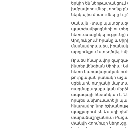
երկիր են ներթափանցում
խմբավորումներ, որոնք ը
ներկայիս միտումները և
Սակայն «տաք պատերազմի
պատժամիջոցների ու տեղ
հեռուստաընկերությունը)
Արդյունքում՝ Իրանը և Ս
մասնավորապես, իրանական
արդյունքում ստեղծվել է 
Որպես հնարավոր զարգացո
ինտերվենցիան Սիրիա: Նմ
հետո կառավարական ուժեր
թուրքական բանակի աջակց
սցենարն ուղղակի մարտահ
ռազմաքաղաքական մերձեց
ապագայի հեռանկար է: Նե
որպես անխուսափելի պատ
հնարավոր նոր իշխանությ
պայքարում են Ասադի դեմ
տարածաշրջանում։ Բացառվա
փակվի Հորմուզի նեղուցը