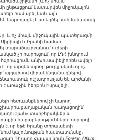
տարածաշրջանի (և ոչ միայն
մի ընթացքում կատարվեն միջուկային
կարելի համարել նաև այն
դեն կարողացել է ստեղծել սահմանափակ
, և ոչ միայն միջուկային պատերազմի
 Սիրիայի և Իրանի համար
ել տարածաշրջանում ուժերի
ած չի հարուցում, որ ԼՂՀ խնդրում
 հզորացումն անխուսափելիորեն ավելի
, որ արդեն այսօր թուրքական որոշ
ր՝ այդպիսով վերակենդանացնելով
նձնահատուկ ուշադրության են արժանի
 է առաջին հերթին Իսրայելի,
ելի հետևանքներով չի կարող
ալ աշխարհաքաղաքական խաղացողին՝
աղաղության» տարբերակներ և
րտաքին հարաբերությունների խորհրդի
յն է, որ եթե Իրանը տիրապետի
ում կայունության հաստատմանը։
ագահ Ռիչարդ Հաասի նույն
Foreign Affairs
-