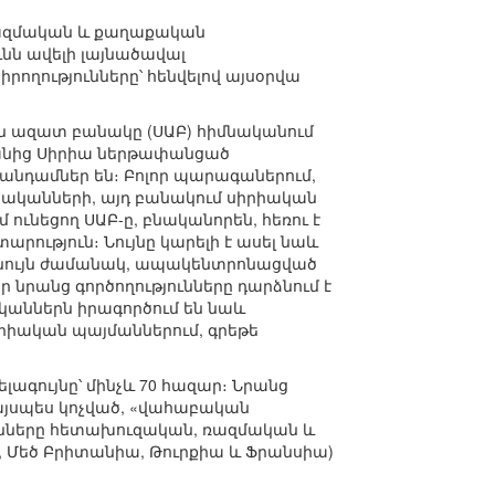
 ռազմական և քաղաքական
նն ավելի լայնածավալ
րողությունները՝ հենվելով այսօրվա
ան ազատ բանակը (ՍԱԲ) հիմնականում
ջանից Սիրիա ներթափանցած
անդամներ են։ Բոլոր պարագաներում,
ականների, այդ բանակում սիրիական
ունեցող ՍԱԲ-ը, բնականորեն, հեռու է
ություն։ Նույնը կարելի է ասել նաև
իևնույն ժամանակ, ապակենտրոնացված
 նրանց գործողությունները դարձնում է
կաններն իրագործում են նաև
իրիական պայմաններում, գրեթե
ագույնը՝ մինչև 70 հազար։ Նրանց
այսպես կոչված, «վահաբական
անները հետախուզական, ռազմական և
Ն, Մեծ Բրիտանիա, Թուրքիա և Ֆրանսիա)