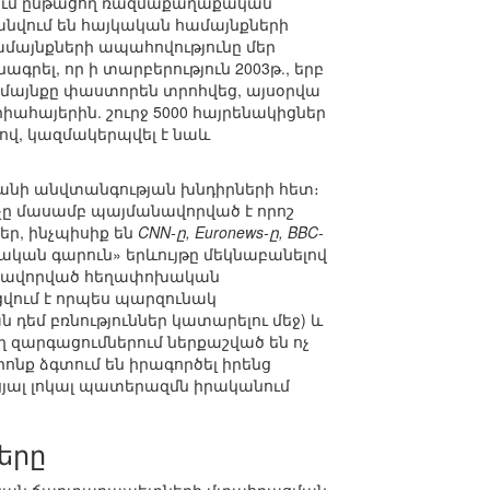
ում ընթացող ռազմաքաղաքական
նվում են հայկական համայնքների
ամայնքների ապահովությունը մեր
րել, որ ի տարբերություն 2003թ., երբ
մայնքը փաստորեն տրոհվեց, այսօրվա
ահայերին. շուրջ 5000 հայրենակիցներ
վ, կազմակերպվել է նաև
տանի անվտանգության խնդիրների հետ։
նչը մասամբ պայմանավորված է որոշ
ր, ինչպիսիք են
CNN-ը, Euronews-ը, BBC-
բական գարուն» երևույթը մեկնաբանելով
անավորված հեղափոխական
վում է որպես պարզունակ
դեմ բռնություններ կատարելու մեջ) և
ղ զարգացումներում ներքաշված են ոչ
ք ձգտում են իրագործել իրենց
ցյալ լոկալ պատերազմն իրականում
երը