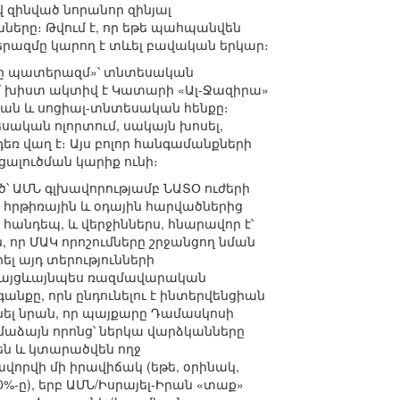
զինված նորանոր զինյալ
ները։ Թվում է, որ եթե պահպանվեն
երազմը կարող է տևել բավական երկար։
առը պատերազմ»՝ տնտեսական
մ խիստ ակտիվ է Կատարի «Ալ-Ջազիրա»
կան և սոցիալ-տնտեսական հենքը։
սական ոլորտում, սակայն խոսել,
ռ վաղ է։ Այս բոլոր հանգամանքների
ւցալուծման կարիք ունի։
ծ՝ ԱՄՆ գլխավորությամբ ՆԱՏՕ ուժերի
. հրթիռային և օդային հարվածներից
հանդեպ, և վերջիններս, հնարավոր է՝
 որ ՄԱԿ որոշումները շրջանցող նման
լ այդ տերությունների
 բայցևայնպես ռազմավարական
նքը, որն ընդունելու է ինտերվենցիան
ել նրան, որ պայքարը Դամասկոսի
ամաձայն որոնց՝ ներկա վարձկանները
են և կտարածվեն ողջ
ավորվի մի իրավիճակ (եթե, օրինակ,
%-ը), երբ ԱՄՆ/Իսրայել-Իրան «տաք»