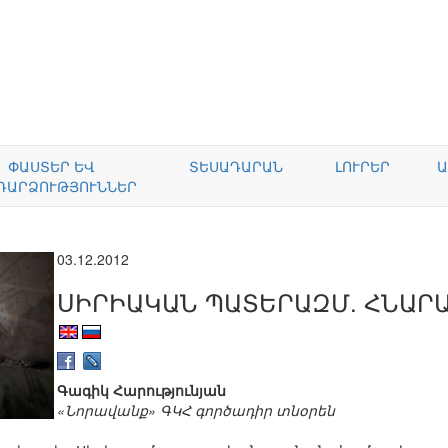
ՓԱՍՏԵՐ ԵՎ
ՏԵՍԱԴԱՐԱՆ
ԼՈՒՐԵՐ
Ա
ԴԱՐՁՈՒԹՅՈՒՆՆԵՐ
03.12.2012
ՍԻՐԻԱԿԱՆ ՊԱՏԵՐԱԶՄ. ՀՆԱՐ
Գագիկ Հարությունյան
«Նորավանք» ԳԿՀ գործադիր տնօրեն