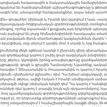
 արդիական հակաօդային և հակատանկային համալիրներով 
նդլայնում են հարձակումների աշխարհագրությունը և թիրախ
 չծագեն նոր, անսպասելի հանգամանքներ, ապա նման պատ
ն» զուգահեռ՝ Սիրիայի և Իրանի դեմ վարվում է նաև «ս
եկատվական–հոգեբանական գործողությունների (որոնցու
 տեսքով, որոնց նպատակն է քայքայել այդ երկրների պետա
իրիան բախվում են լուրջ հիմնախնդիրների հատկապես տնտե
 բավական ճկուն տնտեսության կազմալուծման մասին՝ դե
մի իրավիճակ, որը տևում է արդեն մոտ 2 տարի և որը հանգո
ւմներից մեկի սցենար կարելի է ընդունել վերը դիտարկվա
ան գործելաձևը կարող է լուծել զուտ ռազմական խնդիրներ
ը, թերևս, կկորցնեն իրենց առավելությունը վարձկանների 
ությամբ, գուցե և գրավեն Դամասկոսը: Նկատենք, սակայն,
րավեր է Չինաստանին և Ռուսաստանին ու կարող է հրահրե
ումն «ընդհանուր թշնամու» դեմ: Դա խիստ անցանկալի,
րկայում, թերևս, ավելի էական է Իրանի անմիջական արձագա
երազմի սկիզբ սեփական երկրի դեմ: Դա կարող է հանգեցն
ունների դեմ կարող է տարվել նույն այն դեղատոմսերով, հ
, իսկ պատերազմական գործողությունները կդելոկալիզացվ
ծ չէ, որ երկուստեք գործողությունների արդյունքում ձև
, որով տեղափոխվում է համաշխարհային նավթի մինչև 30-40