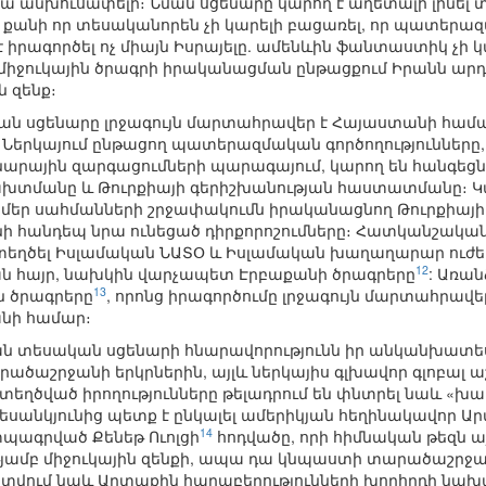
 անխուսափելի։ Նման սցենարը կարող է աղետալի լինել 
քանի որ տեսականորեն չի կարելի բացառել, որ պատերազ
 իրագործել ոչ միայն Իսրայելը. ամենևին ֆանտաստիկ չի 
ր միջուկային ծրագրի իրականացման ընթացքում Իրանն ար
ն զենք։
ան սցենարը լրջագույն մարտահրավեր է Հայաստանի համար
։ Ներկայում ընթացող պատերազմական գործողությունները,
արային զարգացումների պարագայում, կարող են հանգեցն
տմանը և Թուրքիայի գերիշխանության հաստատմանը։ Կասկ
և մեր սահմանների շրջափակումն իրականացնող Թուրքիայի
ի հանդեպ նրա ունեցած դիրքորոշումները։ Հատկանշական է
 ստեղծել Իսլամական ՆԱՏՕ և Իսլամական խաղաղարար ուժե
12
 հայր, նախկին վարչապետ Էրբաքանի ծրագրերը
: Առա
13
ն ծրագրերը
, որոնց իրագործումը լրջագույն մարտահրավեր
նի համար։
ման տեսական սցենարի հնարավորությունն իր անկանխատես
տարածաշրջանի երկրներին, այլև ներկայիս գլխավոր գլոբ
տեղծված իրողությունները թելադրում են փնտրել նաև «խ
տեսանկյունից պետք է ընկալել ամերիկյան հեղինակավոր Ա
14
պագրված Քենեթ Ուոլցի
հոդվածը, որի հիմնական թեզն ա
ամբ միջուկային զենքի, ապա դա կնպաստի տարածաշրջան
տվում նաև Արտաքին հարաբերությունների խորհրդի նախ