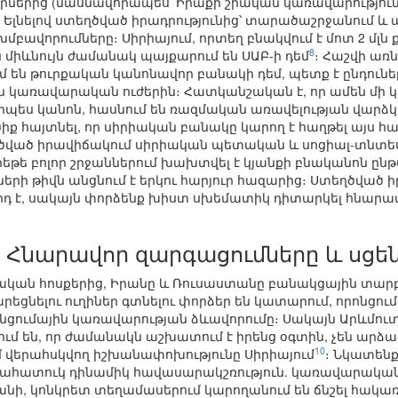
րներից (մասնավորապես՝ Իրաքի շիական կառավարություն
 Ելնելով ստեղծված իրադրությունից՝ տարածաշրջանում և 
բավորումները։ Սիրիայում, որտեղ բնակվում է մոտ 2 մլն ք
8
 միևնույն ժամանակ պայքարում են ՍԱԲ-ի դեմ
։ Հաշվի առն
ն թուրքական կանոնավոր բանակի դեմ, պետք է ընդունել, ո
 կառավարական ուժերին։ Հատկանշական է, որ ամեն մի կ
րպես կանոն, հասնում են ռազմական առավելության վարձկ
իք հայտնել, որ սիրիական բանակը կարող է հաղթել այս հ
ղծված իրավիճակում սիրիական պետական և սոցիալ-տնտ
 գրեթե բոլոր շրջաններում խախտվել է կյանքի բնականոն 
երի թիվն անցնում է երկու հարյուր հազարից։ Ստեղծված
րդ է, սակայն փորձենք խիստ սխեմատիկ դիտարկել հնարավ
Հնարավոր զարգացումները և սցե
վական հոսքերից, Իրանը և Ռուսաստանը բանակցային տա
եցնելու ուղիներ գտնելու փորձեր են կատարում, որոնցու
անցումային կառավարության ձևավորումը։ Սակայն Արևմո
 են, որ ժամանակն աշխատում է իրենց օգտին, չեն արձա
10
մ վերահսկվող իշխանափոխությունը Սիրիայում
։ Նկատենք
ուրահատուկ դինամիկ հավասարակշռություն. կառավարական
ի, կոնկրետ տեղամասերում կարողանում են ճնշել հակառա