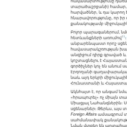
հակամարտությունը դառնա
տարածաշրջանի) համար, 
հարվածներ, և դա կարող է
հնարավորությունը, որ ի
քանակությամբ միջուկայի
Բոլոր պարագաներում, նմ
11
հետևանքների առումով
անբարենպաստ որոշ սցեն
հավասարակշռության խախ
անզիջում դիրք գրաված 
կոշտացնելու է Հայաստան
գործիչներ կոչ են անում
Էրդողանի գաղափարական
նաև այդ երկրի միջուկայի
Հունաստանի և Հայաստա
Ակնհայտ է, որ անգամ ն
«հրապուրել» ոչ միայն 
Միացյալ Նահանգներին։ Ս
սցենարներ։ Թերևս, այս 
Foreign Affairs
ամսագրում տ
սահմանափակ քանակությ
Նման մտքեր են արտահայ