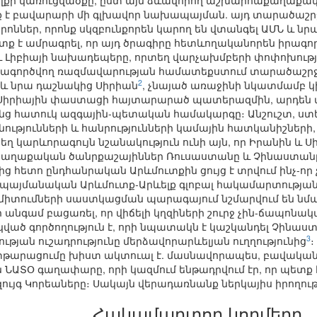
ևելքի կառուցվածքը, ըստ այն ձևավորող աշխարհաքաղա
տք է բավարարի մի գլխավոր նախապայման. այդ տարածաշր
ններ, որոնք սկզբունքորեն կարող են վտանգել ԱՄՆ և ն
ետք է ամրագրել, որ այդ ծրագիրը հետևողականորեն իրագործ
 Լիբիայի նախադեպերը, որտեղ վարչախմբերի փոփոխութ
իրագործվող ռազմավարության համատեքստում տարածաշրջ
2
և նրա դաշնակից Սիրիան
, չնայած առաջինի նկատմամբ 
 Սիրիային փաստացի հայտարարած պատերազմին, արդեն մ
ենց հատուկ ազգային-պետական համակարգը։ Անշուշտ, ստե
անությունների և հանրությունների կամային հատկանիշների
ղ կարևորագույն նշանակություն ունի այն, որ Իրանին և Ս
ղաքական ծանրքաշայիններ Ռուսաստանը և Չինաստանը։ Կ
 հետո ընդհանրական Արևմուտքին ցույց է տրվում ինչ-որ
ել պայմանական Արևմուտք-Արևելք գլոբալ հակամարտությա
իտումների սաստկացման պարագայում նշմարվում են նման
 անգամ բացառել, որ վիճելի կղզիների շուրջ չին-ճապոնակ
ված գործողություն է, որի նպատակն է կաշկանդել Չինաս
3
ության ուշադրությունը մերձավորարևելյան ուղղությունից
թարացումը խիստ ակտուալ է. մասնավորապես, բավական է
ՆԱՏՕ գաղափարը, որի կազմում ենթադրվում էր, որ պետք է լ
 զույգ Կորեաները։ Սակայն վերադառնանք ներկայիս իրողութ
Հակամարտող կողմերը